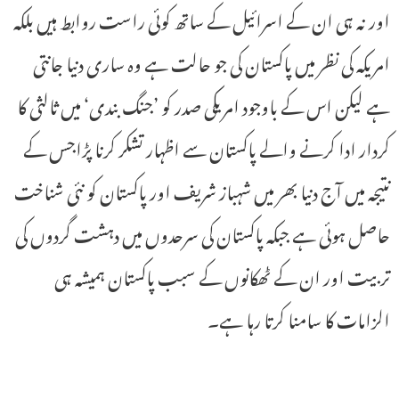
اور نہ ہی ان کے اسرائیل کے ساتھ کوئی راست روابط ہیں بلکہ
امریکہ کی نظر میں پاکستان کی جو حالت ہے وہ ساری دنیا جانتی
ہے لیکن اس کے باوجود امریکی صدر کو ’جنگ بندی‘ میں ثالثی کا
کردار ادا کرنے والے پاکستان سے اظہار تشکر کرنا پڑاجس کے
نتیجہ میں آج دنیا بھر میں شہباز شریف اور پاکستان کو نئی شناخت
حاصل ہوئی ہے جبکہ پاکستان کی سرحدوں میں دہشت گردوں کی
تربیت اور ان کے ٹھکانوں کے سبب پاکستان ہمیشہ ہی
الزامات کا سامنا کرتا رہا ہے۔