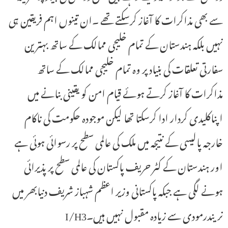
سے بھی مذاکرات کا آغاز کرسکتے تھے ۔ان تینوں اہم فریقین ہی
نہیں بلکہ ہندستان کے تمام خلیجی ممالک کے ساتھ بہترین
سفارتی تعلقات کی بنیاد پر وہ تمام خلیجی ممالک کے ساتھ
مذاکرات کا آغاز کرتے ہوئے قیام امن کو یقینی بنانے میں
اپناکلیدی کردار ادا کرسکتا تھا لیکن موجودہ حکومت کی ناکام
خارجہ پالیسی کے نتیجہ میں ملک کی عالمی سطح پر رسوائی ہوئی ہے
اور ہندستان کے کٹر حریف پاکستان کی عالمی سطح پر پذیرائی
ہونے لگی ہے جبکہ پاکستانی وزیر اعظم شہباز شریف دنیابھر میں
نریندرمودی سے زیادہ مقبول نہیں ہیں۔I/H3