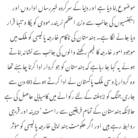
موضوع بنا دیا ہے اور دنیا کے سرکردہ خبررساں اداروں اور
ایجنسیوں کی جانب سے وزیر اعظم نریندر مودی کو یکا و تنہا قرار
دیا جانے لگا ہے۔ ہندستان کی ناکام خارجہ پالیسی کو ملک میں
موجود امور خارجہ کا فہم رکھنے والوں کی جانب سے نشانہ بناتے
ہوئے یہ کہا جا رہاہے کہ ہندستان کو جو کردار ادا کرنا چاہئے تھا
وہ کردار پڑوسی ملک پاکستان نے ادا کرتے ہوئے 40 دن سے
جاری جنگ کو 2ہفتہ کے لئے رکوانے میں کامیابی حاصل کی ہے
حالانکہ ہندستان کے تمام فریقین سے راست ‘ دیرینہ اور قریبی
روابط رہے ہیں اور اگر حکومت ہند اپنی خارجہ پالیسی کو مؤثر