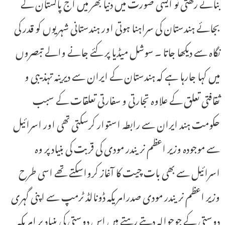
بنائے رکھتی تو ایسی صورت میں دنیا بھر میں آج پاکستان کے
بجائے ہندستان کی سراہنا ہوتی اور ہندستانی شہریوں کو قدر کی
نگاہ سے دیکھا جاتا ۔ سوشل میڈیا پر کئے جانے والے تبصروں
میں کہا جارہا ہے کہ ہندستان کے ایران سے دیرینہ تہذیبی و
ثقافتی تعلق کے علاوہ تجارتی و سفارتی تعلقات کے سبب
حکومت ہند ایران سے رابطہ استوار کرسکتی تھی اور اسرائیل
سے موجودہ وزیر اعظم نریندر مودی کی قربت کی بنیاد پر وہ
اسرائیل سے بھی بات چیت کا آغاز کرواسکتے تھے اسی طرح
وزیر اعظم نریندر مودی صدرامریکہ ڈونالڈ ٹرمپ سے اپنی گہری
دوستی کے جوحوالہ دیتے رہتے ہیں اس دوستی کی بنیاد پر امریکہ