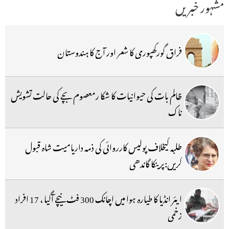
مشہور خبریں
فراق گورکھپوری کا شعر اور آج کا ہندوستان
ظالم بات کی حیوانیات کا شکا رمعصوم بچے کی حالت تشویش
ناک
طلبہ کیخلاف پولیس کارروائی کی ذمہ داریامیت شاہ قبول
کریں:پرینکا گاندھی
ایئر انڈیا کا طیارہ ہوا میں اچانک 300 فٹ نیچے آگیا ، 17 افراد
زخمی