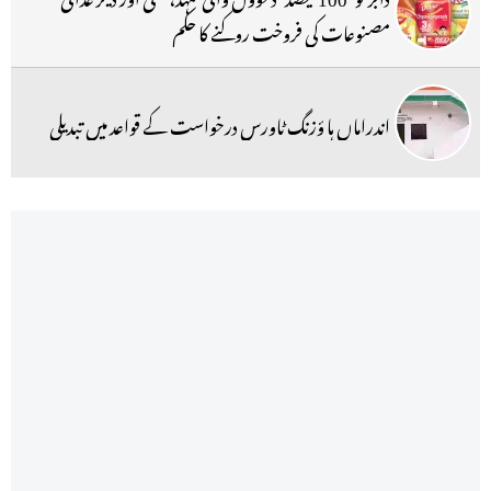
مصنوعات کی فروخت روکنے کا حکم
اندراماں ہا ؤزنگ ٹاورس درخواست کے قواعد میں تبدیلی