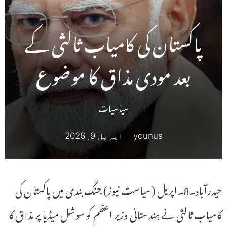
پاکستان کی کامیاب ثالثی کے
بعد مودی مذاق کا موضوع
سیاسیات
younus
اپریل 9, 2026
حیدرآباد۔8۔اپریل (سیاست نیوز) جنگ بندی میں پاکستان کی
کامیاب ثالثی نے ہندستانی وزیر اعظم کو سوشل میڈیا پر مذاق کا