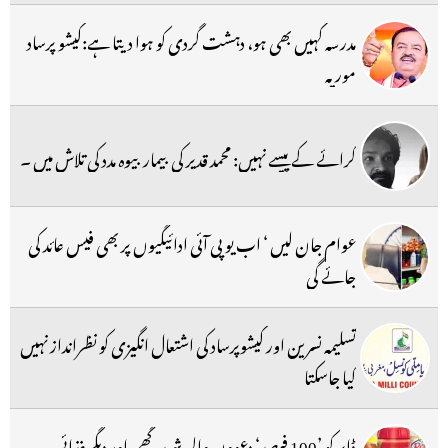
مدرسہ کہیں بھی ہو، دہشت گردی کو ہوا دیتا ہے:کیشو پرساد
موریہ
کرائے کے پیسے نہیں: محمد قدیر کی بیمار بیوہ مدد کی تلاش میں ۔
عوام جان لیں ‘ اب یو پی آئی ادائیگیوں پر بھی فیس عائد کی
جائے گی
تسلیمہ نسرین اور کیشوپرساد کی اشتعال انگیزی کو نظرانداز نہیں
کیا جاسکتا
ڈابر کو ’100 فیصد‘ دعووں والی شہد، گھی اور دیگر غذائی