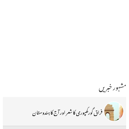
مشہور خبریں
فراق گورکھپوری کا شعر اور آج کا ہندوستان