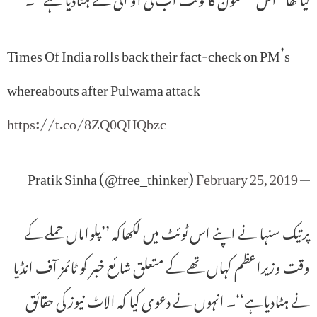
Times Of India rolls back their fact-check on PM’s
whereabouts after Pulwama attack
https://t.co/8ZQ0QHQbzc
February 25, 2019
— Pratik Sinha (@free_thinker)
پرتیک سنہا نے اپنے اس ٹوئٹ میں لکھاکہ ’’پلواماں حملے کے
وقت وزیراعظم کہاں تھے کے متعلق شائع خبر کو ٹائمز آف انڈیا
نے ہٹادیاہے‘‘۔ انہوں نے دعوی کیا کہ الاٹ نیوز کی حقائق