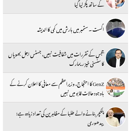
کے ساتھ پکڑ لیا گیا
اگست ۔ ستمبر میں بارش میں کمی کا اندیشہ
ججس کے تقررات میں شفافیت نہیں، جسٹس اجل بھویاں
کا سنسنی خیز ریمارک
GenZ کا احتجاج، وزیراعظم سے معافی کا اعلان کرنے کے
باوجود حالات قابو میں نہیں
پنکچر بنانے والے طلبا کے مظاہرین کی تعداد زیادہ ہے:
بیدھوری