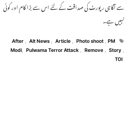
سے آگاہی رپورٹ کی صداقت کے لئے اس سے بڑا کام اور کوئی
نہیں ہے۔
Tags
After
,
Alt News
,
Article
,
Photo shoot
,
PM
Modi
,
Pulwama Terror Attack
,
Remove
,
Story
,
TOI