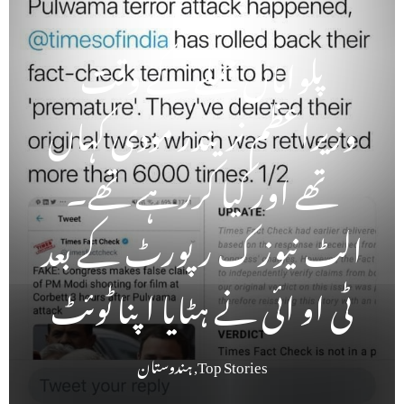
پلواماں حملے کے وقت
وزیراعظم نریندر مودی کہاں
تھے اور کیا کررہے تھے۔
الٹ نیوز ک رپورٹ کے بعد
ٹی او ائی نے ہٹایا اپنا ٹوئٹ
Top Stories
,
ہندوستان