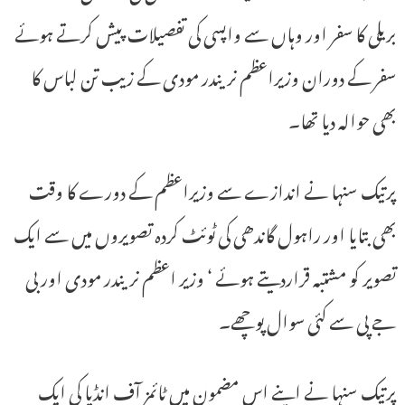
بریلی کا سفر اور وہاں سے واپسی کی تفصیلات پیش کرتے ہوئے
سفر کے دوران وزیراعظم نریندر مودی کے زیب تن لباس کا
بھی حوالہ دیا تھا۔
پرتیک سنہا نے اندازے سے وزیراعظم کے دورے کا وقت
بھی بتایا اور راہول گاندھی کی ٹوئٹ کردہ تصویروں میں سے ایک
تصویر کو مشتبہ قراردیتے ہوئے ‘ وزیر اعظم نریندر مودی اور بی
جے پی سے کئی سوال پوچھے۔
پرتیک سنہا نے اپنے اس مضمون میں ٹائمز آف انڈیا کی ایک