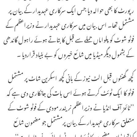
رپورٹ کا بھی حوالہ دیا جس ایک سرکاری عہدیدار کے بیان پر
مشتمل تھا۔ اس بیان میں سرکاری عہدیدار نے وزیراعظم کے
فوٹو شوٹ کو پلواماں حملے سے قبل کا بتاتے ہوئے راہول گاندھی
کے بشمول دیگر میڈیا میں شائع خبروں کو بے بنیاد قراردیا ۔
کچھ گھنٹوں قبل الٹ نیوز کے بانی کچھ اسکرین شاٹ پر مشتمل
فوٹو کا ایک ٹوئٹ کرتے ہوئے اس بات کی جانکاری دی ہے کہ
’’ٹائمز آف انڈیا نے وزیراعظم نریندر مودی کے فوٹو شوٹ کے
متعلق سرکاری عہدیدار کے بیان پرمشتمل جو مضمون شائع
کیاتھا ‘ اس مضمون کا ٹوئٹ اب ٹی او ائی نے ہٹادیا ہے‘‘۔