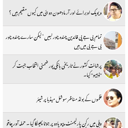
ویویک اوبرائے اور آر مادھون دوبئی میں کیوں مقیم ہیں ؟
تمام بی جے پی قائدین چندہ چور نہیں ‘ لیکن سارے چندہ چور
بی جے پی میں ہیں
پرشانت کشور نے تاریخی بانکی پور ضمنی انتخاب جیت کر
''ڈیبیو'' کیا۔
فلموں کے بولڈ مناظر سوشل میڈیا پر شیئر
دہلی میں رکن پارلیمنٹ پپو یادو پر جوتا پھینکا گیا ۔ حملہ آور چاقو