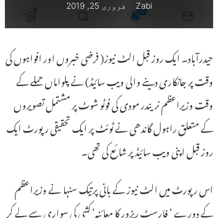
Zabi
فروری 25, 2019
حیدرآباد۔ ایک روز قبل الٹ نیوز( فرضی خبروں اور افواہوں کی
وقت پر جانکاری دینے والی ویب سائیڈ) نے پلواماں حملے کے
وقت وزیراعظم نریندر مودی کی فوٹو شوٹ پر مشتمل تصویروں
کے متعلق راہول گاندھی نے ٹوئٹ پر ایک تحقیقی رپورٹ ایک
روز قبل اپنی ویب سائیڈ پر شائع کی تھی۔
اس رپورٹ میں الٹ نیوز کے بانی پرتیک سنہا نے وزیراعظم
کے دورے ‘ فارسٹ ریزور کا معائنہ‘ کشی کی سواری سے لے کر