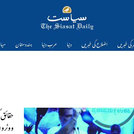
 کی خبریں
اضلاع کی خبریں
دنیا
عرب دنیا
ہندوستان
سیا
حقائق 
ووٹروں