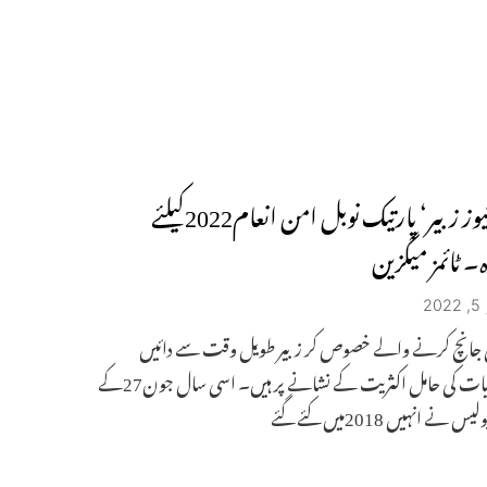
الٹ نیوز زبیر‘ پارتیک نوبل امن انعام2022کیلئے
۔ ٹائمز میگزین
2
ی جانچ کرنے والے خصوص کر زبیر طویل وقت سے دائیں
بازونظریات کی حامل اکثریت کے نشانے پر ہیں۔ اسی سال جون27کے
 نے انہیں 2018میں کئے گئے