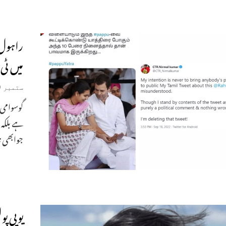
راہول 
میں ٹی
ستمبر 19, 2022
گوسوامی 
ہے بلکہ 
جوابھی نا
یوپی پ