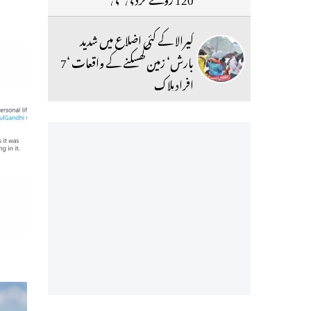
کیرالا کے کئی اضلاع میں شدید
بارش‘ زمین کھسکنے کے واقعات ‘7
افراد ہلاک