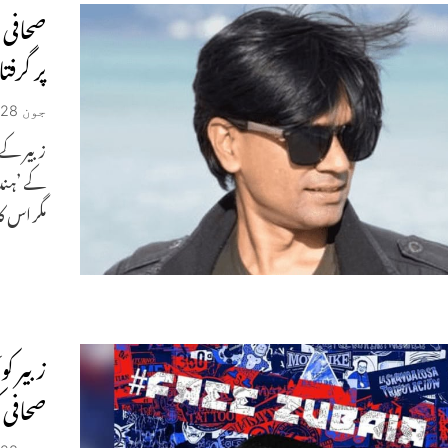
پر گرفتا
جون 28, 2022
کے ’ہندو
مگر اس ک
زبیر ک
صحافی 