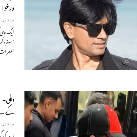
درخواس
جولائی 7, 2022
مسترد کر
جمعرات 
کے لئے
جولائی 3, 2022