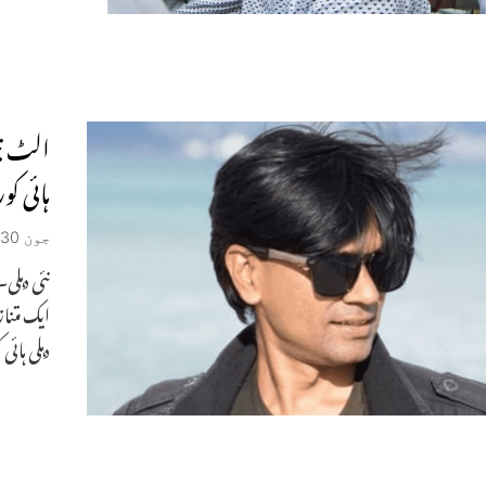
الٹ نی
ہائی کو
جون 30, 2022
ایک متن
دہلی ہائ