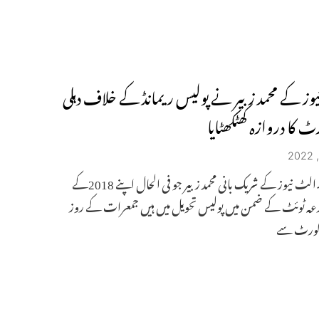
وز کے محمد زبیر نے پولیس ریمانڈ کے خلاف دہلی
رٹ کا دروازہ کھٹکھٹایا
نئی دہلی۔الٹ نیوز کے شریک بانی محمد زبیر جو فی الحال اپنے 2018کے
ازعہ ٹوئٹ کے ضمن میں پولیس تحویل میں ہیں جمعرات کے روز
ی کورٹ سے