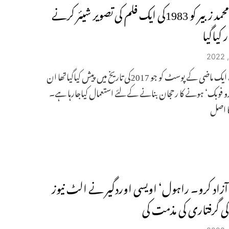
صحافی محمد زبیر کو 1983کی ایک فلم کی تصویر شیئر کرنے
ر کیاگیا
زبیر کے ایک ماضی کے پوسٹ کو جو 2017کی تاریخ میں پیش کیاگیاتھا ان
 فوبک‘ ہونے کا رحجان بنانے کے لئے استعمال کیاجارہا ہے۔
ا اصل
و آزاد کرو۔ راہول‘ اویسی اوردگیر نے الٹ نیوز
کی گرفتاری کی مذمت کی