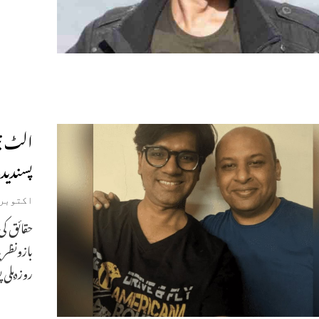
پسندیدہ
اکتوبر 5, 022
حقائق ک
روزدہلی پولیس