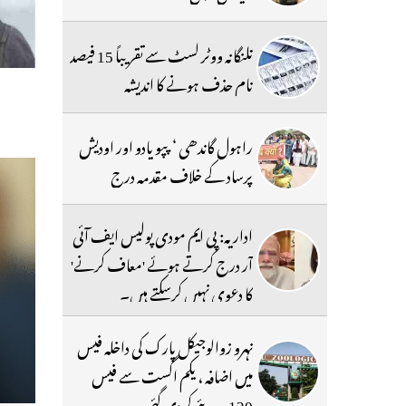
تلنگانہ ووٹر لسٹ سے تقریباً 15 فیصد
نام حذف ہونے کا اندیشہ
راہول گاندھی ‘ پپو یادو اور اودیش
پرساد کے خلاف مقدمہ درج
اداریہ: پی ایم مودی پولیس ایف آئی
آر درج کرتے ہوئے 'معاف کرنے'
کا دعوی نہیں کرسکتے ہیں۔
نہرو زوالوجیکل پارک کی داخلہ فیس
میں اضافہ ، یکم اگست سے فیس
120 روپئے کردی گئی