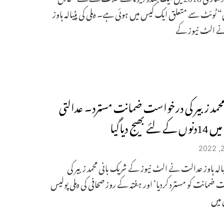
ٹوئٹ سے متعلق ایک کیس میں ہوئی ہے۔ دہلی کی پٹیالہ ہاوز
 الٹ نیوز کے
محمد زبیر کی درخواست ضمانت مسترد۔ عدالتی
ئے بھیج دیاگیا
پٹیالہ ہاوز عدالت نے الٹ نیوز کے شریک بانی محمد زبیر کی
ضمانت کو مسترد کردیا‘ اور ہفتہ کے روز صحافی کی دہلی پولیس
 میں