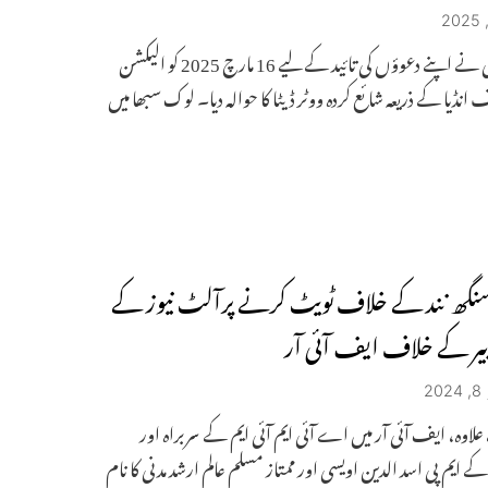
ایل او پی نے اپنے دعوؤں کی تائید کے لیے 16 مارچ 2025 کو الیکشن
انڈیا کے ذریعہ شائع کردہ ووٹر ڈیٹا کا حوالہ دیا۔ لوک سبھا میں
رسنگھ نند کے خلاف ٹویٹ کرنے پرآلٹ نیوز کے
بیر کے خلاف ایف آئی آر
2
علاوہ، ایف آئی آر میں اے آئی ایم آئی ایم کے سربراہ اور
کے ایم پی اسد الدین اویسی اور ممتاز مسلم عالم ارشد مدنی کا نام