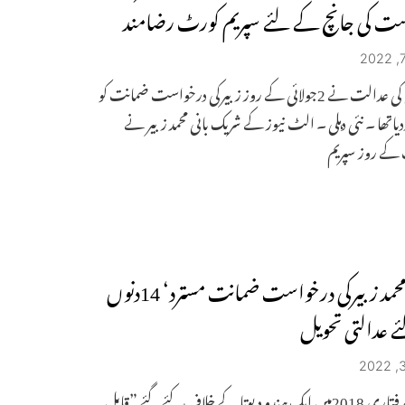
ت کی جانچ کے لئے سپریم کورٹ رضامند
ایک دہلی کی عدالت نے 2جولائی کے روز زبیرکی درخواست ضمانت کو
دیاتھا ۔ نئی دہلی ۔ الٹ نیوز کے شریک بانی محمد زبیر نے
کے روز سپریم
دہلی۔ محمد زبیرکی درخواست ضمانت مسترد‘ 14دنوں
 عدالتی تحویل
زبیر کی گرفتاری 2018میں ایک ہندو دیوتا کے خلاف کئے گئے ”قابل