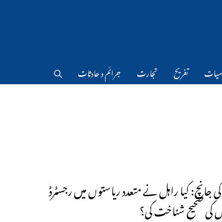
سیات
تفریح
تجارت
جرائم و حادثات
کی جانچ: کیا راہل نے متعدد ریاستوں میں رجسٹرڈ
 کی صحیح شناخت کی؟