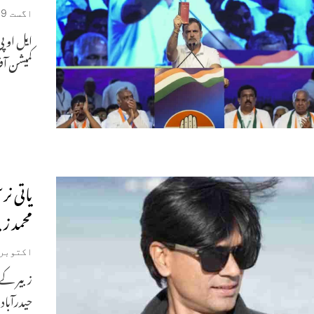
اگست 9, 2025
کمیشن آف 
یاتی ن
محمد ز
اکتوبر 8, 024
زبیر کے 
حیدرآباد 