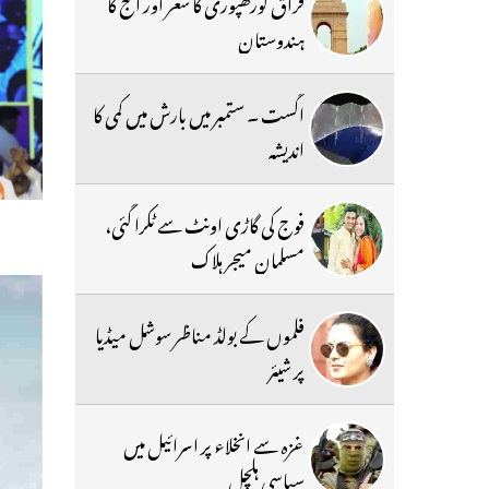
فراق گورکھپوری کا شعر اور آج کا
ہندوستان
اگست ۔ ستمبر میں بارش میں کمی کا
اندیشہ
فوج کی گاڑی اونٹ سے ٹکرا گئی،
مسلمان میجر ہلاک
فلموں کے بولڈ مناظر سوشل میڈیا
پر شیئر
غزہ سے انخلاء پر اسرائیل میں
سیاسی ہلچل