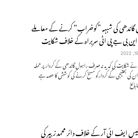
گاندھی کی شبہہ ”کوخراب“ کرنے کے معاملے
 این بی جے پی اٹی سربراہ کے خلاف شکایت
نے شکایت کی کہ یہ نہ صرف راہول گاندھی کے کردار پر حملہ
ان کی بھتیجی کے کردارکو مسخ کرنے کی کوشش کا حصہ ہے
بالغ
ولیس ایف ائی آر کے خلاف دائر محمد زبیر کی