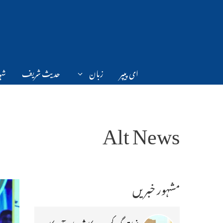
Ski
t
conten
ای پیپر
زبان
حدیث شریف
شہر
Alt News
مشہور خبریں