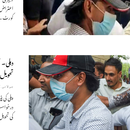
اعتراض“ 
کورٹ نے
دہلی۔ 
تحویل میں 14دنوں کے ل
جولائی 2, 2022
دہلی کی 
درخواست 
کی تحویل