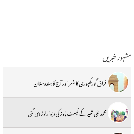
مشہور خبریں
فراق گورکھپوری کا شعر اور آج کا ہندوستان
محمد علی شبیر کے گیسٹ ہاوز کی دیوار توڑ دی گئی