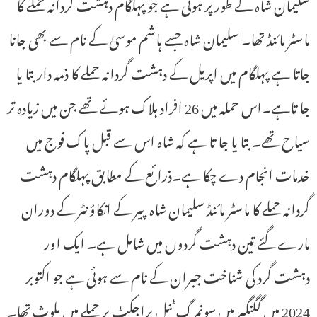
سلیمان شاہ کے طور پر ہوئی ہے جو پہلگام دہشت گردانہ حملے کا
ماسٹر مائنڈ تھا۔ سلیمان شاہ جسے ہاشم موسیٰ کے نام سے بھی جانا
جاتا ہے پہلگام میں اپریل کے دہشت گردانہ حملے کا ذمہ دار بتا یا
جا تاہے۔اس حملہ میں 26 افراد ہلاک ہوئے تھے جن میں زیادہ تر
سیاح تھے۔ بتا یا جا تا ہے کہ شاہ اس سے قبل پاک فوج میں
خدمات انجام دے چکا ہے۔ذرائع کے مطابق پہلگام دہشت
گردانہ حملے کا ماسٹر مائنڈ سلیمان شاہ پیر کے انکاؤنٹر کے دوران
مارے گئے تین دہشت گردوں میں شامل ہے۔ ایک اور
دہشت گرد کی شناخت جبران کے نام سے ہوئی ہے جو اکتوبر
2024 میں گگنگیر میں سونمرگ ٹنل پراجکٹ پر حملے میں ملوث تھا۔