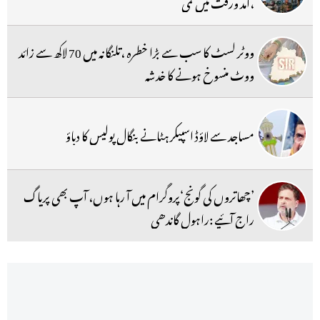
،آمد ورفت میں کمی
ووٹر لسٹ کا سب سے بڑا خطرہ ،تلنگانہ میں 70 لاکھ سے زائد
ووٹ منسوخ ہونے کا خدشہ
مساجد سے لاؤڈ اسپیکر ہٹانے بنگال پولیس کا دباؤ
’چھاتروں کی گونج‘پروگرام میں آ رہا ہوں، آپ بھی پریاگ
راج آئیے :راہول گاندھی