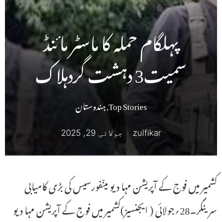
پہلگام حملہ کا ماسٹر مائنڈ
سمیت3 دہشت گردہلاک
Top Stories
,
ہندوستان
zulfikar
جولائی 29, 2025
کشمیر میں فوج کے آپریشن مہا دیو میںفورسیس کی بڑی کامیابی
سرینگر۔28؍جولائی ( ایجنسیز)کشمیر میں فوج کے آپریشن مہا دیو