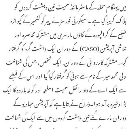
میں پہلگام حملہ کے ماسٹر مائنڈ سمیت تین دہشت گردوں کو
ہلاک کردیا گیا ہے ۔ سیکورٹی فورسز نے پیر کو کشمیر کے کپواڑہ
ضلع کے کرالپورہ کے گاؤں مارسری میں مشترکہ محاصرہ اور
تلاشی آپریشن (CASO) کے دوران ایک دہشت گرد کو گرفتار
کیا۔ مشترکہ کارروائی کے دوران، ایک شخص، جس کی شناخت
ولی محمد میر کے نام سے ہوئی کو گرفتار کیا گیا اور اس کے قبضے
سے ایک اے کے 56 رائفل سمیت اسلحہ اور گولہ بارود کا ایک
بڑا ذخیرہ برآمد ہوا۔ذرائع نے بتایا ہے کہ آپریشن مہادیو کے
دوران مارے گئے تین دہشت گردوں میں سے ایک کی شناخت