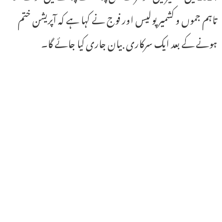
تاہم جموں و کشمیر پولیس اور فوج نے کہا ہے کہ آپریشن ختم
ہونے کے بعد ایک سرکاری بیان جاری کیا جائے گا۔