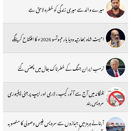
میرے والد سے میری زندگی کو خطرہ لاحق ہے
امیت شاہ بھارتیہ ودیا پار مہوتسو 2026ء کا افتتاح کرینگے
ٹرمپ ایران جنگ کے خطرناک جال میں پھنس گئے
تلنگانہ میں آج سے آٹو، کیب ، لاری اور ایپ پر مبنی ڈیلیوری
سرویس بند
آبنائے ہرمز میں جہازوں سے سرویس فیس وصولی کا منصوبہ