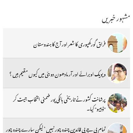
مشہور خبریں
فراق گورکھپوری کا شعر اور آج کا ہندوستان
ویویک اوبرائے اور آر مادھون دوبئی میں کیوں مقیم ہیں ؟
پرشانت کشور نے تاریخی بانکی پور ضمنی انتخاب جیت کر
''ڈیبیو'' کیا۔
تمام بی جے پی قائدین چندہ چور نہیں ‘ لیکن سارے چندہ چور