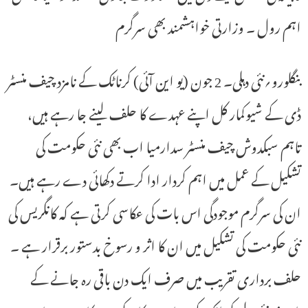
اہم رول ۔ وزارتی خواہشمند بھی سرگرم
بنگلورو؍نئی دہلی۔ 2 جون (یو این آئی) کرناٹک کے نامزد چیف منسٹر
ڈی کے شیوکمار کل اپنے عہدے کا حلف لینے جا رہے ہیں،
تاہم سبکدوش چیف منسٹر سدارمیا اب بھی نئی حکومت کی
تشکیل کے عمل میں اہم کردار ادا کرتے دکھائی دے رہے ہیں۔
ان کی سرگرم موجودگی اس بات کی عکاسی کرتی ہے کہ کانگریس کی
نئی حکومت کی تشکیل میں ان کا اثر و رسوخ بدستور برقرار ہے ۔
حلف برداری تقریب میں صرف ایک دن باقی رہ جانے کے