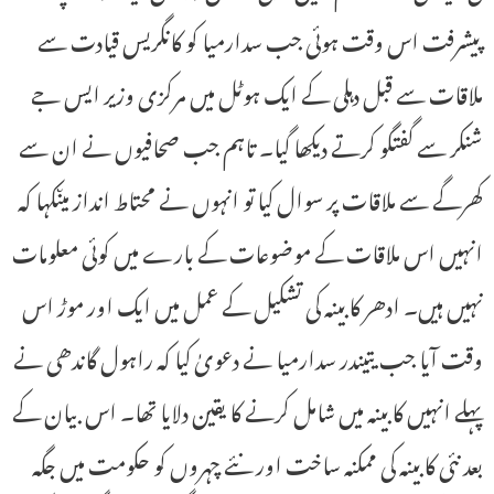
پیشرفت اس وقت ہوئی جب سدارمیا کو کانگریس قیادت سے
ملاقات سے قبل دہلی کے ایک ہوٹل میں مرکزی وزیر ایس جے
شنکر سے گفتگو کرتے دیکھا گیا۔ تاہم جب صحافیوں نے ان سے
کھرگے سے ملاقات پر سوال کیا تو انہوں نے محتاط انداز میںکہا کہ
انہیں اس ملاقات کے موضوعات کے بارے میں کوئی معلومات
نہیں ہیں۔ ادھر کابینہ کی تشکیل کے عمل میں ایک اور موڑ اس
وقت آیا جب یتیندر سدارمیا نے دعویٰ کیا کہ راہول گاندھی نے
پہلے انہیں کابینہ میں شامل کرنے کا یقین دلایا تھا۔ اس بیان کے
بعد نئی کابینہ کی ممکنہ ساخت اور نئے چہروں کو حکومت میں جگہ