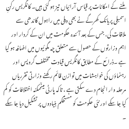
ملنے کے امکانات پر قیاس آرائیاں تیز ہو گئی ہیں۔ کانگریس رکنِ
اسمبلی پریانک کھرگے نے بھی دہلی میں راہول گاندھی سے
ملاقات کی، جس کے بعد آئندہ حکومت میں ان کے کردار اور
اہم وزارتوں کے حصول سے متعلق چہ مگوئیوں میں اضافہ ہو گیا
ہے ۔ذرائع کے مطابق کانگریس قیادت مختلف گروپس اور
رہنماؤں کی خواہشات میں توازن قائم رکھنے وزارتی تقرریاں
مرحلہ وار انجام دے سکتی ہے ، تاکہ پارٹی میںممکنہ اختلافات کو کم
کیا جا سکے اور نئی حکومت کو مستحکم بنیادوں پر تشکیل دیا جا سکے
۔