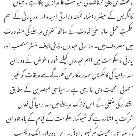
باعث نئی دہلی کرناٹک کی سیاست کا مرکز بن چکا ہے ، جہاں
کانگریس کے سینئر رہنما، ممکنہ وزارتی امیدوار اور پارٹی کے اہم
حکمتِ عملی ساز اعلیٰ قیادت کے ساتھ آخری مرحلے کی مشاورت
میں مصروف ہیں۔ وزارتی عہدوں، ڈپٹی چیف منسٹر منصب اور
پارٹی و حکومت میں اہم عہدوں کیلئے غور و خوض کے دوران
سدارامیا کی کانگریس صدر ملکارجن کھرگے سے ملاقات کو غیر
معمولی اہمیت دی جا رہی ہے ۔ سیاسی مبصرین کے مطابق
اقتدار کی منتقلی کے اس نازک مرحلے میں سدارمیا کی فعال
شرکت یہ اشارہ ہے کہ شیوکمار حکومت کے قیام کے باوجود ان
کی سیاسی اہمیت کم نہیں ہوئی ۔ اس دوران ایک دلچسپ