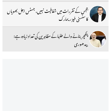
ججس کے تقررات میں شفافیت نہیں، جسٹس اجل بھویاں
کا سنسنی خیز ریمارک
پنکچر بنانے والے طلبا کے مظاہرین کی تعداد زیادہ ہے:
بیدھوری