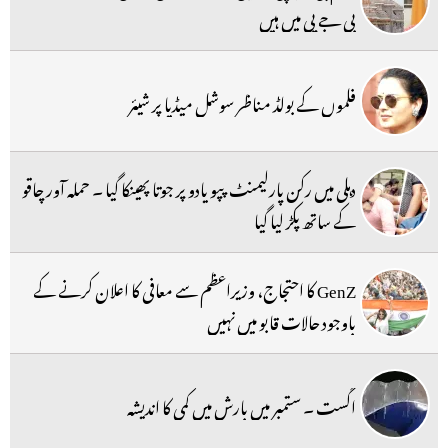
بی جے پی میں ہیں
فلموں کے بولڈ مناظر سوشل میڈیا پر شیئر
دہلی میں رکن پارلیمنٹ پپو یادو پر جوتا پھینکا گیا ۔ حملہ آور چاقو
کے ساتھ پکڑ لیا گیا
GenZ کا احتجاج، وزیراعظم سے معافی کا اعلان کرنے کے
باوجود حالات قابو میں نہیں
اگست ۔ ستمبر میں بارش میں کمی کا اندیشہ