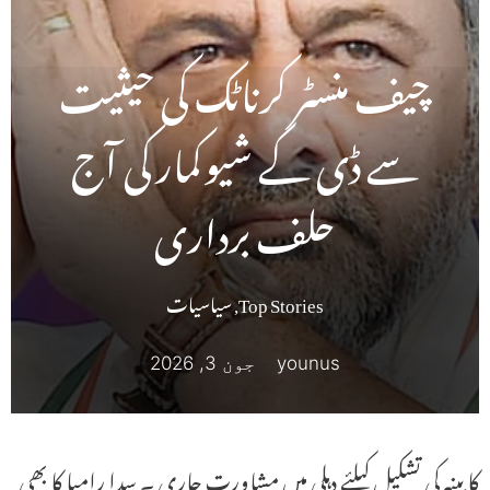
چیف منسٹر کرناٹک کی حیثیت
سے ڈی کے شیوکمار کی آج
حلف برداری
Top Stories
,
سیاسیات
younus
جون 3, 2026
کابینہ کی تشکیل کیلئے دہلی میں مشاورت جاری ۔ سدا رامیا کا بھی