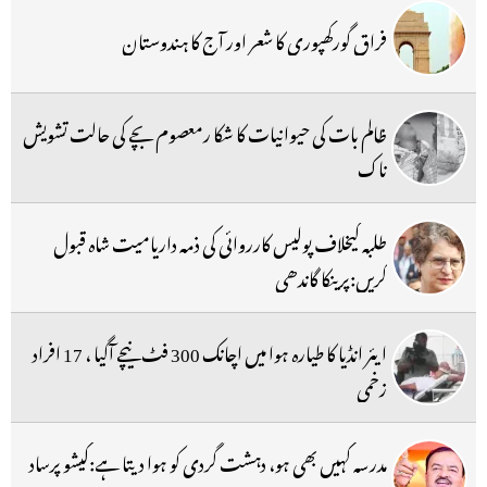
فراق گورکھپوری کا شعر اور آج کا ہندوستان
ظالم بات کی حیوانیات کا شکا رمعصوم بچے کی حالت تشویش
ناک
طلبہ کیخلاف پولیس کارروائی کی ذمہ داریامیت شاہ قبول
کریں:پرینکا گاندھی
ایئر انڈیا کا طیارہ ہوا میں اچانک 300 فٹ نیچے آگیا ، 17 افراد
زخمی
مدرسہ کہیں بھی ہو، دہشت گردی کو ہوا دیتا ہے:کیشو پرساد