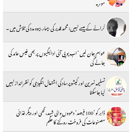
موریہ
کرائے کے پیسے نہیں: محمد قدیر کی بیمار بیوہ مدد کی تلاش میں ۔
عوام جان لیں ‘ اب یو پی آئی ادائیگیوں پر بھی فیس عائد کی
جائے گی
تسلیمہ نسرین اور کیشوپرساد کی اشتعال انگیزی کو نظرانداز نہیں
کیا جاسکتا
ڈابر کو ’100 فیصد‘ دعووں والی شہد، گھی اور دیگر غذائی
مصنوعات کی فروخت روکنے کا حکم