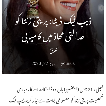
ڈیپ فیک ڈیٹا: پریتی زنٹا کو
عدالتی محاذ میں کامیابی
تفریح
younus
جون 22, 2026
ممبئی ، 21 جون (ایجنسیز) بالی ووڈ اداکارہ اور کاروباری
شخصیت پریتی زنٹا کو مصنوعی ذہانت سے تیار کردہ ڈیپ فیک