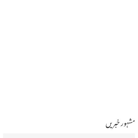
مشہور خبریں