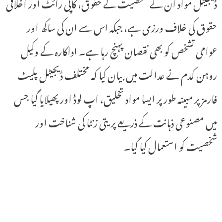
ڈیجیٹل مواد اُن کے شخصیت کے حقوق، کاپی رائٹ اور اخلاقی
حقوق کی خلاف ورزی ہے، جبکہ اس سے ان کی ساکھ اور
عوامی تشخص کو بھی نقصان پہنچ رہا ہے۔ اداکارہ کے وکیل
روہن کدم نے عدالت میں بیان کیا کہ مختلف ڈیجیٹل پلیٹ
فارمز پر مبینہ طور پر ایسا مواد تخلیق، اپ لوڈ اور پھیلایا گیا جس
میں مصنوعی ذہانت کے ذریعے پریتی زنٹا کی شناخت اور
شخصیت کو استعمال کیا گیا۔