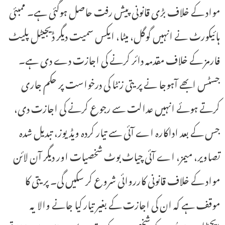
مواد کے خلاف بڑی قانونی پیش رفت حاصل ہوگئی ہے۔ ممبئی
ہائیکورٹ نے انہیں گوگل، میٹا، ایکس سمیت دیگر ڈیجیٹل پلیٹ
فارمز کے خلاف مقدمہ دائر کرنے کی اجازت دے دی ہے۔
جسٹس ابھے آہوجا نے پریتی زنٹا کی درخواست پر حکم جاری
کرتے ہوئے انہیں عدالت سے رجوع کرنے کی اجازت دی،
جس کے بعد اداکارہ اے آئی سے تیار کردہ ویڈیوز، تبدیل شدہ
تصاویر، میمز، اے آئی چیاٹ بوٹ شخصیات اور دیگر آن لائن
مواد کے خلاف قانونی کارروائی شروع کر سکیں گی۔ پریتی کا
موقف ہے کہ ان کی اجازت کے بغیر تیار کیا جانے والا یہ