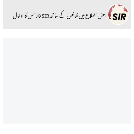
بعض اضلاع میں نقائص کے ساتھ SIR فارمس کا ادخال