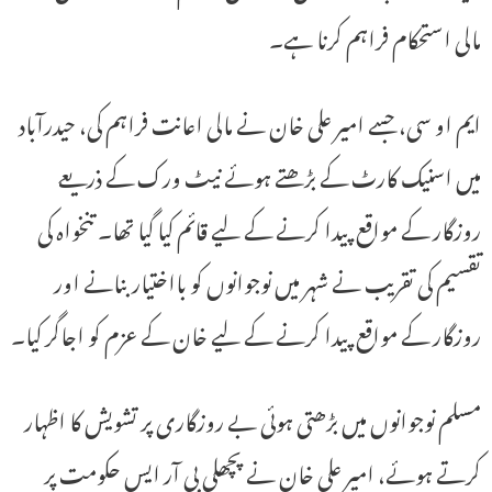
مالی استحکام فراہم کرنا ہے۔
ایم او سی، جسے امیر علی خان نے مالی اعانت فراہم کی، حیدرآباد
میں اسنیک کارٹ کے بڑھتے ہوئے نیٹ ورک کے ذریعے
روزگار کے مواقع پیدا کرنے کے لیے قائم کیا گیا تھا۔ تنخواہ کی
تقسیم کی تقریب نے شہر میں نوجوانوں کو بااختیار بنانے اور
روزگار کے مواقع پیدا کرنے کے لیے خان کے عزم کو اجاگر کیا۔
مسلم نوجوانوں میں بڑھتی ہوئی بے روزگاری پر تشویش کا اظہار
کرتے ہوئے، امیر علی خان نے پچھلی بی آر ایس حکومت پر