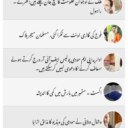
ملک کے نوجوان حکومت کا سچ جان چکے ہیں: کھرگے ۔
راہول
فوج کی گاڑی اونٹ سے ٹکرا گئی، مسلمان میجر ہلاک
اداریہ: پی ایم مودی پولیس ایف آئی آر درج کرتے ہوئے
'معاف کرنے' کا دعوی نہیں کرسکتے ہیں۔
اگست ۔ ستمبر میں بارش میں کمی کا اندیشہ
وشال ددلانی نے مودی کی ویڈیو کا مذاق اڑایا