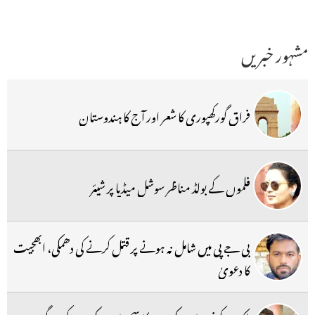
مشہور خبریں
فراق گورکھپوری کا شعر اور آج کا ہندوستان
فلموں کے بولڈ مناظر سوشل میڈیا پر شیئر
بی جے پی میں شامل نہ ہونے پر قتل کرنے کی دھمکی، ابھجیت
کا دعویٰ