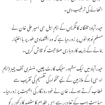
اٹھانے کی ترغیب دی۔
حیدرآباد: تلنگانہ کانگریس کے ایم ایل سی امیر علی خان نے
مسلم نوجوانوں پر زور دیا ہے کہ وہ اقتصادی طور پر بااختیار
بنانے کے ذریعہ کاروباری صلاحیت کو تلاش کریں۔
حیدرآباد میں ایک مشہور سنیک کارٹ چین، منسٹری آف چیز (ایم
او سی) کے ملازمین کے لیے تنخواہ کی تقسیم کی تقریب سے
خطاب کرتے ہوئے، خان نے خود روزگار کی اہمیت پر زور دیا۔
سیاست ہب کے تعاون سے اس اقدام کا مقصد کارکنوں کو