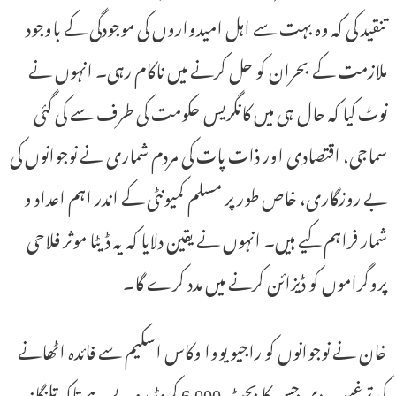
تنقید کی کہ وہ بہت سے اہل امیدواروں کی موجودگی کے باوجود
ملازمت کے بحران کو حل کرنے میں ناکام رہی۔ انہوں نے
نوٹ کیا کہ حال ہی میں کانگریس حکومت کی طرف سے کی گئی
سماجی، اقتصادی اور ذات پات کی مردم شماری نے نوجوانوں کی
بے روزگاری، خاص طور پر مسلم کمیونٹی کے اندر اہم اعداد و
شمار فراہم کیے ہیں۔ انہوں نے یقین دلایا کہ یہ ڈیٹا موثر فلاحی
پروگراموں کو ڈیزائن کرنے میں مدد کرے گا۔
خان نے نوجوانوں کو راجیو یووا وکاس اسکیم سے فائدہ اٹھانے
کی ترغیب دی جس کا بجٹ 6,000 کروڑ روپے ہے تاکہ تلنگانہ