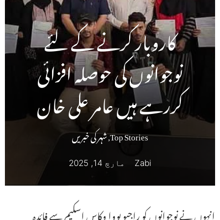
کاروبار کرنے کے لئے
نوجوانوں کی حوصلہ افزائی
کررہے ہیں عامر علی خان
Top Stories
,
شہر کی خبریں
Zabi
مارچ 14, 2025
انہوں نے نوجوانوں کو راجیو یووا وکاس اسکیم سے فائدہ