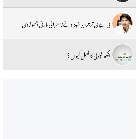
بی جے پی ترجمان شہزاد نےزعفرانی پارٹی چھوڑ دی!
آنکھ مچولی کا کھیل کیوں ؟