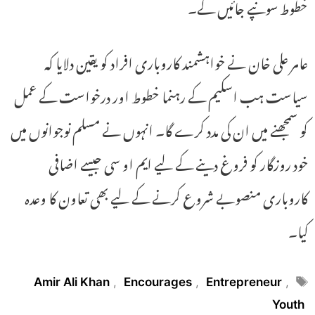
خطوط سونپے جائیں گے۔
عامر علی خان نے خواہشمند کاروباری افراد کو یقین دلایا کہ
سیاست ہب اسکیم کے رہنما خطوط اور درخواست کے عمل
کو سمجھنے میں ان کی مدد کرے گا۔ انہوں نے مسلم نوجوانوں میں
خود روزگار کو فروغ دینے کے لیے ایم او سی جیسے اضافی
کاروباری منصوبے شروع کرنے کے لیے بھی تعاون کا وعدہ
کیا۔
Tags
Amir Ali Khan
,
Encourages
,
Entrepreneur
,
Youth