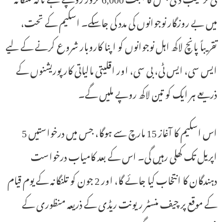
میں بے روزگار نوجوانوں کی مدد کی جاسکے۔ اسکیم کے تحت،
تقریباً پانچ لاکھ اہل نوجوانوں کو اپنا کاروبار شروع کرنے کے لیے
ایس سی، ایس ٹی، بی سی، اور اقلیتی مالیاتی کارپوریشنوں کے
ذریعے ہر ایک کو تین لاکھ روپے ملیں گے۔
اس اسکیم کا آغاز 15 مارچ سے ہوگا، جس میں درخواستیں 5
اپریل تک کھلی رہیں گی۔ اس کے بعد کامیاب درخواست
دہندگان کا انتخاب کیا جائے گا، اور 2 جون کو تلنگانہ کے یوم قیام
کے موقع پر چیف منسٹر ریونت ریڈی کے ذریعہ منظوری کے