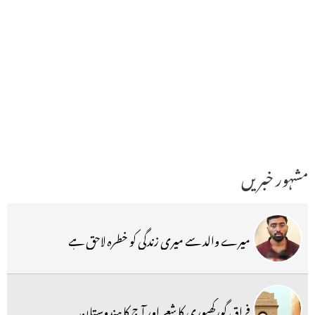
مشہور خبریں
میرے والد سے میری زندگی کو خطرہ لاحق ہے
فراق گورکھپوری کا شعر اور آج کا ہندوستان