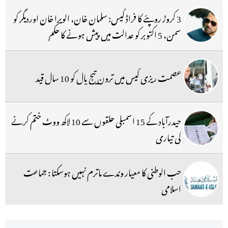
3 کروڑ روپئے کا فراڈ کیس: سلمان خان، الویرا خان اوردیگر کو
سمن، 5 اکتوبر کو عدالت میں پیش ہونے کا حکم
عصمت ریزی کیس میں ترون تیج پال کو 10 سال قید
حیدرآباد کے 15 اسمبلی حلقوں سے 10 لاکھ ووٹ ختم کرنے
کی تیاری
حب الوطنی کا معیار وندے ماترم نہیں ہوسکتا : جماعت
اسلامی