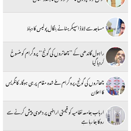
مساجد سے لاؤڈ اسپیکر ہٹانے بنگال پولیس کا دباؤ
راہول گاندھی کے ’’چھاتروں کی گونج‘‘ پروگرام کو منسوخ
کردیا گیا
چھاتروں کی گونج،پروگرام طے شدہ مقام پر ہی ہوگا، کانگریس
کا اعلان
ارباب جامعہ نظامیہ کو قیمتی اراضی پر دعوی پیش کرنے سے
روکا جا رہا ہے