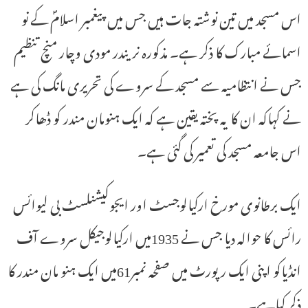
اس مسجد میں تین نوشتہ جات ہیں جس میں پیغمبر اسلامؐ کے نو
اسمائے مبارک کا ذکر ہے۔ مذکورہ نریندر مودی وچار منچ تنظیم
جس نے انتظامیہ سے مسجد کے سروے کی تحریری مانگ کی ہے
نے کہاکہ ان کا یہ پختہ یقین ہے کہ ایک ہنومان مندر کو ڈھاکر
اس جامعہ مسجد کی تعمیر کی گئی ہے۔
ایک برطانوی مورخ ارکیالوجسٹ اور ایجوکیشنلسٹ بی لیوائس
رائس کا حوالہ دیا جس نے 1935میں ارکیالوجیکل سروے آف
انڈیاکو اپنی ایک رپورٹ میں صفحہ نمبر61میں ایک ہنو مان مندر کا
ذکر کیاہے۔