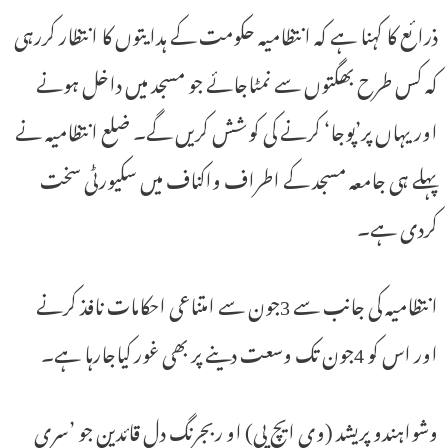
ذرائع کا کہنا ہے کہ انتظامیہ حکومت کے ہدایتوں کا انتظار کررہی
کہ کس طرح بھگتوں سے نمٹاجائے جو مسجد میں داخل ہونے
اور یہاں پر’پوجا‘ کرنے کی کوشش کریں گے۔ ضلع انتظامیہ نے
پہلے ہی جامعہ مسجد کے اطراف واکناف میں سکیورٹی سخت
کردی ہے۔
انتظامیہ کی جانب سے 3جون سے امتناعی احکامات نافذ کرنے
اور اس کو 4جون تک وسعت دینے پر بھی غور کیاجارہا ہے۔
وشواہندو پریشد (وی ایچ پی) او ربجرنگ دل قائدین جو ’سری