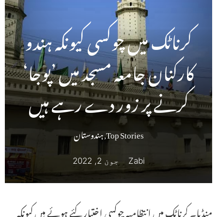
کرناٹک میں چوکسی کیونکہ ہندو
کارکنان جامعہ مسجد میں ’پوجا‘
کرنے پر زور دے رہے ہیں
Top Stories
,
ہندوستان
Zabi
جون 2, 2022
منڈیا۔ کرناٹک میں انتظامیہ چوکسی اختیار کئے ہوئے ہیں کیونکہ