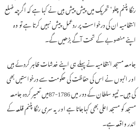
رنگا پٹنم چلو‘ تحریک میں پیش پیش ہیں نے کہا ہے کہ اگرچہ ضلع
انتظامیہ ان کی درخواست پر ردعمل پیش نہیں کرتا ہے تو وہ
اپنے منصوبے کے تحت آگے بڑھیں گے۔
جامعہ مسجد انتظامیہ نے پہلے ہی اپنے خدشات ظاہر کردئے ہیں
اور انہوں نے اس کی حفاظت کی حکومت سے درخواستیں بھی
کی ہیں۔ ٹیپو سلطان کے دور میں 1786-87میں تعمیر کردہ جامعہ
مسجد کو مسجد اعلی بھی کہاجاتا ہے اور یہ سری رنگا پٹنم قلعہ کے
اندر واقعہ ہے۔