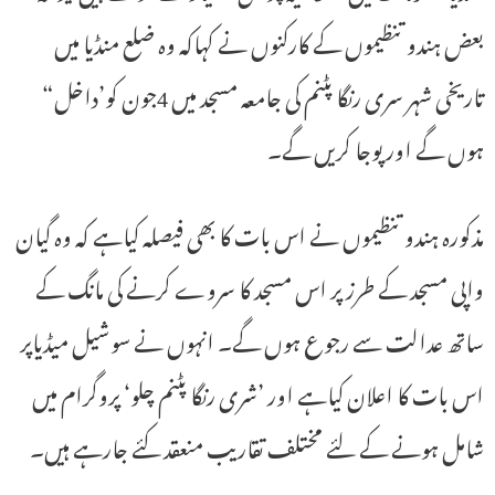
بعض ہندو تنظیموں کے کارکنوں نے کہاکہ وہ ضلع منڈیا میں
تاریخی شہر سری رنگا پٹنم کی جامعہ مسجد میں 4جون کو’داخل“
ہوں گے اور پوجا کریں گے۔
مذکورہ ہندو تنظیموں نے اس بات کا بھی فیصلہ کیاہے کہ وہ گیان
واپی مسجد کے طرز پر اس مسجد کا سروے کرنے کی مانگ کے
ساتھ عدالت سے رجوع ہوں گے۔ انہوں نے سوشیل میڈیاپر
اس بات کا اعلان کیاہے اور ’شری رنگا پٹنم چلو‘ پروگرام میں
شامل ہونے کے لئے مختلف تقاریب منعقد کئے جارہے ہیں۔