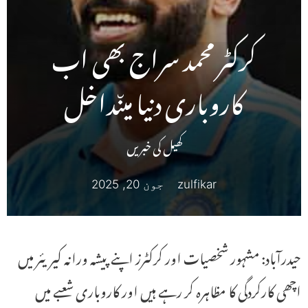
کرکٹر محمد سراج بھی اب
کاروباری دنیا میںداخل
کھیل کی خبریں
zulfikar
جون 20, 2025
حیدرآباد: مشہور شخصیات اور کرکٹرز اپنے پیشہ ورانہ کیریئر میں
اچھی کارکردگی کا مظاہرہ کر رہے ہیں اور کاروباری شعبے میں