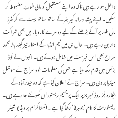
داخل ہو رہے ہیں تاکہ وہ اپنے مستقبل کو مالی طور پر مضبوط کر
سکیں۔ اپنے پیشہ ورانہ کیریئر کے ساتھ ساتھ بہت سے کرکٹرز
مالی طور پر آگے بڑھنے کے لیے دوسرے کاروبار میں بھی شراکت
دار بن رہے ہیں۔ حال ہی میں ٹیم انڈیا کے اسٹار تیز گیند باز محمد
سراج بھی اس فہرست میں شامل ہوئے ہیں۔ انہوں نے فوڈ
بزنس میں قدم رکھ دیا ہے جس کی معلومات خود سراج نے سوشل
میڈیا پر دی ہیں۔سراج نے اعلان کیا ہے کہ وہ حیدرآباد کے
بنجارہ ہلز روڈ نمبر 3 پر ایک پریمیم ریستوراں کھولنے جا رہے ہیں۔
ریسٹورنٹ کا نام ‘جوہرفا’ رکھا گیا ہے۔ انسٹاگرام پر ویڈیو شیئر