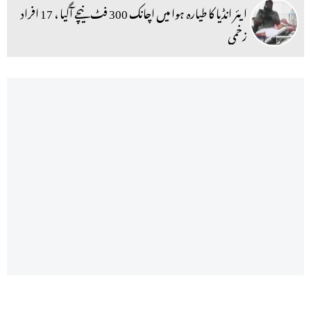
ایئر انڈیا کا طیارہ ہوا میں اچانک 300 فٹ نیچے آگیا ، 17 افراد
زخمی