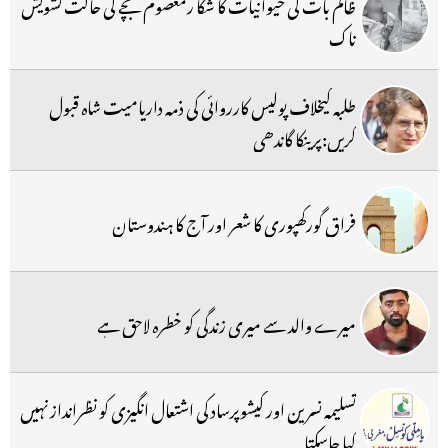
ظالم بات کی حیوانیات کا شکا رمعصوم بچے کی حالت تشویش
ناک
طلبہ کیخلاف پولیس کارروائی کی ذمہ داریامیت شاہ قبول
کریں:پرینکا گاندھی
فراق گورکھپوری کا شعر اور آج کا ہندوستان
میرے والد سے میری زندگی کو خطرہ لاحق ہے
تسلیمہ نسرین اور کیشوپرساد کی اشتعال انگیزی کو نظرانداز نہیں
کیا جاسکتا