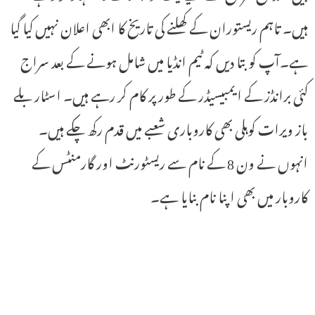
ہیں۔ تاہم ریستوران کے کھلنے کی تاریخ کا ابھی اعلان نہیں کیا گیا
ہے۔آپ کو بتا دیں کہ ٹیم انڈیا میں شامل ہونے کے بعد سراج
کئی برانڈز کے ایمبیسیڈر کے طور پر کام کر رہے ہیں۔ اسٹار بلے
باز ویرات کوہلی بھی کاروباری شعبے میں قدم رکھ چکے ہیں۔
انہوں نے ون 8 کے نام سے ریسٹورنٹ اور گارمنٹس کے
کاروبار میں بھی اپنا نام بنایا ہے۔