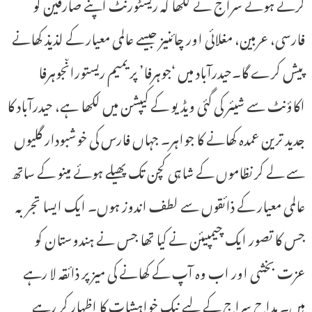
کرتے ہوئے سراج نے لکھا کہ ریسٹورنٹ اپنے صارفین کو
فارسی، عربین، مغلائی اور چائنیز جیسے عالمی معیار کے لذیذ کھانے
پیش کرے گا۔حیدرآباد میں ‘جوہرفا’ پریمیم ریستوراںجوہرفا
اکاؤنٹ سے شیئر کی گئی ویڈیو کے کیپشن میں لکھا ہے، حیدرآباد کا
جدید ترین عمدہ کھانے کا جواہر۔ جہاں فارس کی خوشبودار گلیوں
سے لے کر نظاموں کے شاہی کچن تک پھیلے ہوئے مینو کے ساتھ
عالمی معیار کے ذائقوں سے لطف اندوز ہوں۔ ایک ایسا تجربہ
جس کا تصور ایک چیمپیئن نے کیا تھا جس نے ہندوستان کو
عزت بخشی اور اب وہ آپ کے کھانے کی میز پر ذائقہ لا رہے
ہیں۔ مداح سراج کے لیے نیک خواہشات کا اظہار کر رہے