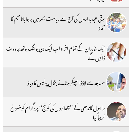
برقی عہدیداروں کی آج سے ریاست بھر میں پرجا باٹا مہم کا
آغاز
ایک خاندان کے تمام افراد اب ایک ہی پولنگ بوتھ پر ووٹ
ڈالیں گے
مساجد سے لاؤڈ اسپیکر ہٹانے بنگال پولیس کا دباؤ
راہول گاندھی کے ’’چھاتروں کی گونج‘‘ پروگرام کو منسوخ
کردیا گیا