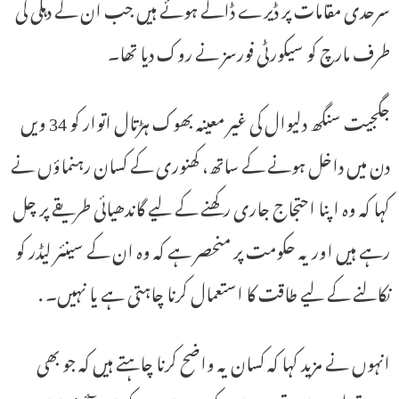
سرحدی مقامات پر ڈیرے ڈالے ہوئے ہیں جب ان کے دہلی کی
طرف مارچ کو سیکورٹی فورسز نے روک دیا تھا۔
جگجیت سنگھ دلیوال کی غیر معینہ بھوک ہڑتال اتوار کو 34 ویں
دن میں داخل ہونے کے ساتھ، کھنوری کے کسان رہنماؤں نے
کہا کہ وہ اپنا احتجاج جاری رکھنے کے لیے گاندھیائی طریقے پر چل
رہے ہیں اور یہ حکومت پر منحصر ہے کہ وہ ان کے سینئر لیڈر کو
نکالنے کے لیے طاقت کا استعمال کرنا چاہتی ہے یا نہیں۔ .
انہوں نے مزید کہا کہ کسان یہ واضح کرنا چاہتے ہیں کہ جو بھی