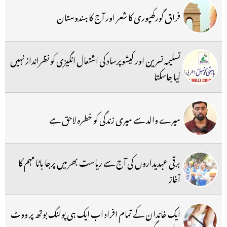
فراق گورکھپوری کا شعر اور آج کا ہندوستان
تسلیمہ نسرین اور کیشوپرساد کی اشتعال انگیزی کو نظرانداز نہیں
کیا جاسکتا
میرے والد سے میری زندگی کو خطرہ لاحق ہے
برقی عہدیداروں کی آج سے ریاست بھر میں پرجا باٹا مہم کا
آغاز
ایک خاندان کے تمام افراد اب ایک ہی پولنگ بوتھ پر ووٹ