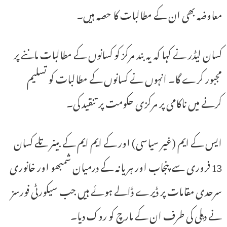
معاوضہ بھی ان کے مطالبات کا حصہ ہیں۔
کسان لیڈر نے کہا کہ یہ بند مرکز کو کسانوں کے مطالبات ماننے پر
مجبور کرے گا۔ انہوں نے کسانوں کے مطالبات کو تسلیم
کرنے میں ناکامی پر مرکزی حکومت پر تنقید کی۔
ایس کے ایم (غیر سیاسی) اور کے ایم ایم کے بینر تلے کسان
13 فروری سے پنجاب اور ہریانہ کے درمیان شمبھو اور خانوری
سرحدی مقامات پر ڈیرے ڈالے ہوئے ہیں جب سیکورٹی فورسز
نے دہلی کی طرف ان کے مارچ کو روک دیا۔