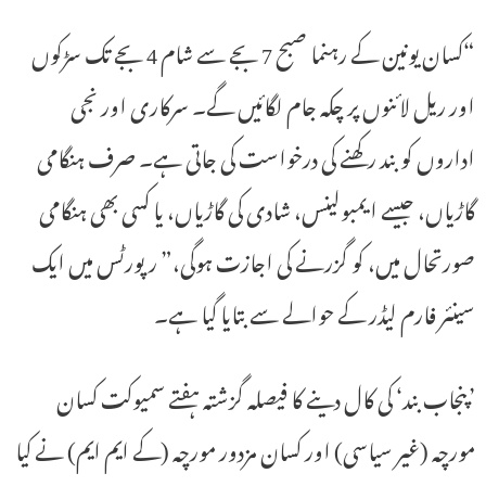
“کسان یونین کے رہنما صبح 7 بجے سے شام 4 بجے تک سڑکوں
اور ریل لائنوں پر چکہ جام لگائیں گے۔ سرکاری اور نجی
اداروں کو بند رکھنے کی درخواست کی جاتی ہے۔ صرف ہنگامی
گاڑیاں، جیسے ایمبولینس، شادی کی گاڑیاں، یا کسی بھی ہنگامی
صورتحال میں، کو گزرنے کی اجازت ہوگی،” رپورٹس میں ایک
سینئر فارم لیڈر کے حوالے سے بتایا گیا ہے۔
’پنجاب بند‘ کی کال دینے کا فیصلہ گزشتہ ہفتے سمیوکت کسان
مورچہ (غیر سیاسی) اور کسان مزدور مورچہ (کے ایم ایم) نے کیا