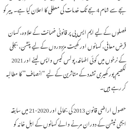
بجے سے شام 4 بجے تک خدمات کی معطلی کا اعلان کیا ہے۔ پیر کو
فصلوں کے لیے ایم ایس پی پر قانونی ضمانت کے علاوہ، کسان
قرض معافی، کسانوں اور کھیت مزدوروں کے لیے پنشن، بجلی
کے نرخوں میں کوئی اضافہ، پولس کیس واپس لینے اور 2021
لکھیم پور کھیری تشدد کے متاثرین کے لیے “انصاف” کا مطالبہ
کر رہے ہیں۔
حصول اراضی قانون 2013 کی بحالی اور 2020-21 میں سابقہ ​​
ایجی ٹیشن کے دوران مرنے والے کسانوں کے اہل خانہ کو