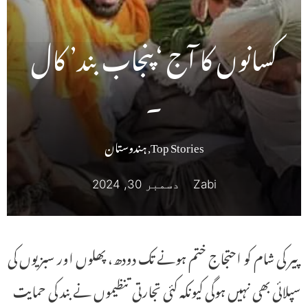
کسانوں کا آج ‘پنجاب بند’ کال
۔
Top Stories
,
ہندوستان
Zabi
دسمبر 30, 2024
پیر کی شام کو احتجاج ختم ہونے تک دودھ، پھلوں اور سبزیوں کی
سپلائی بھی نہیں ہوگی کیونکہ کئی تجارتی تنظیموں نے بند کی حمایت