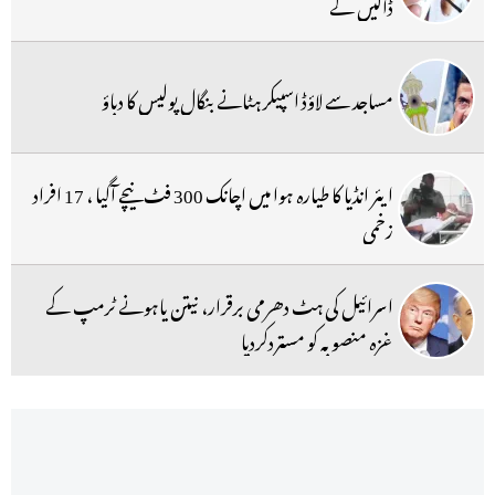
ڈالیں گے
مساجد سے لاؤڈ اسپیکر ہٹانے بنگال پولیس کا دباؤ
ایئر انڈیا کا طیارہ ہوا میں اچانک 300 فٹ نیچے آگیا ، 17 افراد
زخمی
اسرائیل کی ہٹ دھرمی برقرار، نیتن یاہونے ٹرمپ کے
غزہ منصوبہ کو مستردکردیا