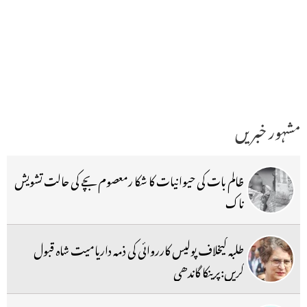
مشہور خبریں
ظالم بات کی حیوانیات کا شکا رمعصوم بچے کی حالت تشویش
ناک
طلبہ کیخلاف پولیس کارروائی کی ذمہ داریامیت شاہ قبول
کریں:پرینکا گاندھی