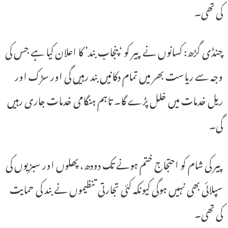
کی تھی۔
چنڈی گڑھ: کسانوں نے پیر کو ‘پنجاب بند’ کا اعلان کیا ہے جس کی
وجہ سے ریاست بھر میں تمام دکانیں بند رہیں گی اور سڑک اور
ریل خدمات میں خلل پڑے گا۔ تاہم ہنگامی خدمات جاری رہیں
گی۔
پیر کی شام کو احتجاج ختم ہونے تک دودھ، پھلوں اور سبزیوں کی
سپلائی بھی نہیں ہوگی کیونکہ کئی تجارتی تنظیموں نے بند کی حمایت
کی تھی۔