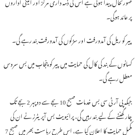
صورتحال پیدا ہوتی ہے اس کی ذمہ داری مرکز اور آئینی اداروں
پر عائد ہوگی۔
پیر کو ریل کی آمدورفت اور سڑکوں کی آمدورفت بند رہے گی۔
کسانوں کے بند کی کال کی حمایت میں پیر کو پنجاب میں بس سروس
معطل رہے گی۔
جبکہ پی آر ٹی سی بس خدمات صبح 10 بجے سے دوپہر 2 بجے تک
چار گھنٹے کے لیے بند رہیں گی، پرائیویٹ بس آپریٹرز نے ان کی
مکمل حمایت کا اعلان کیا ہے، اس طرح ریاست بھر میں صبح 7