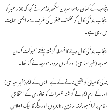
پنجاب کے کسان رہنما سرون سنگھ پنڈھر نے کہا کہ 30 دسمبر کو
’پنجاب بند‘ کی کال کو مختلف طبقوں کی طرف سے اچھی حمایت
مل رہی ہے۔
’پنجاب بند‘ کی کال دینے کا فیصلہ گزشتہ ہفتے سمیوکت کسان
مورچہ (غیر سیاسی) اور کسان مزدور مورچہ نے کیا تھا۔
بند کی کامیابی کو یقینی بنانے کے لیے، ایس کے ایم(غیر سیاسی)
اور کے ایم ایم نے گزشتہ جمعرات کو خانوری کے احتجاجی
مقام پر ٹرانسپورٹرز، ملازمین، تاجروں اور دیگر کا ایک اجلاس