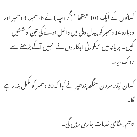
کسانوں کے ایک 101 “جتھا” (گروپ) نے 6 دسمبر، 8 دسمبر اور
دوبارہ 14 دسمبر کو پیدل دہلی میں داخل ہونے کی تین کوششیں
کیں۔ ہریانہ میں سیکورٹی اہلکاروں نے انہیں آگے بڑھنے سے
روک دیا۔
کسان لیڈر سرون سنگھ پندھیر نے کہا کہ 30 دسمبر کو مکمل بند رہے
گا۔
تاہم ہنگامی خدمات جاری رہیں گی۔