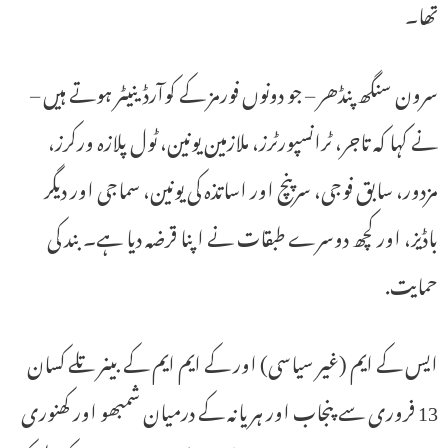
تھا۔
سرون سنگھ پنڈھر – جو دونوں فورمز کے کوآرڈینیٹر ہوتے ہیں –
نے کہا کہ تاجر، ٹرانسپورٹرز، ملازمین یونین، ٹول پلازہ ورکرز،
مزدور، سابق فوجی، سرپنچ اور اساتذہ کی یونین، سماجی اور دیگر
باڈیز، اور کچھ دوسرے طبقات نے اپنا قرضہ دیا ہے۔ بند کی
حمایت.
ایس کے ایم (غیر سیاسی) اور کے ایم ایم کے بینر تلے کسان
13 فروری سے پنجاب اور ہریانہ کے درمیان شمبھو اور کھنوری