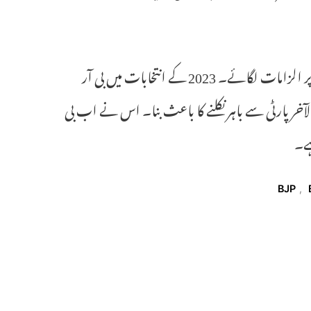
انہوں نے کہا کہ وہ ہر اس شخص کو قانونی نوٹس بھیجیں گی جنہوں نے ان پر الزامات لگائے۔ 2023 کے انتخابات میں بی آر
آخر پارٹی سے باہر نکلنے کا باعث بنا۔ اس نے اب بی
ہے۔
BJP
,