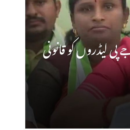
پی لیڈروں کو قانونی