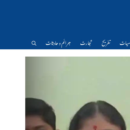
سیات
تفریح
تجارت
جرائم و حادثات