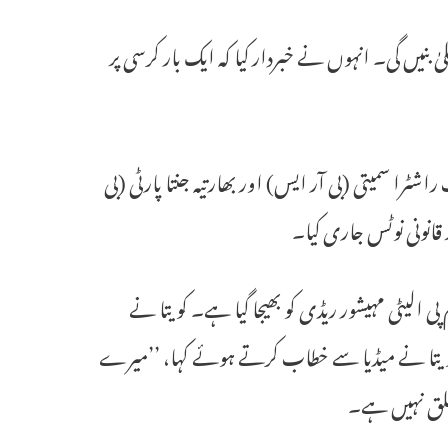
یٰ بنیں گی۔ انہوں نے خبردار کیا کہ ایک بار کرسی پر
یتی کی صدر کے کویتا نے جمعہ 12 دسمبر کو بھارت راشٹرا سمیتی (بی آر ایس) اور بھارتیہ جنتا پارٹی (بی
انونی نوٹس جاری کیا۔
ی الیٹی مہیشور ریڈی کو بھیجا گیا ہے۔ کویتا نے
کویتا نے میڈیا سے خطاب کرتے ہوئے کہا، ’’میرے
تعلق نہیں ہے۔