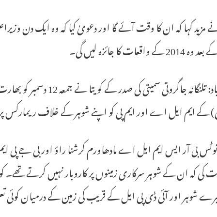
نے مزید کہا کہ ان کا وقت آئے گا اور دعویٰ کیا کہ وہ ایک دن وزیراعل
201 کے واقعات کا جائزہ لیں گی۔
حیدرآباد: تلنگانہ جاگروتی سم
 کے ایم ایل اے اور ایم پی کو اپنے شوہر کے خلاف ریمارکس پر ق
 نوٹس بی آر ایس ایم ایل اے مادھاورم کرشنا راؤ اور بی جے پی ایم پ
 کی کہ ان کے شوہر سرکاری زمینوں پر کاروبار نہیں کرتے تھے۔ 
یرے شوہر اور آئی ڈی پی ایل کے قریب کی زمین کے درمیان کوئی 