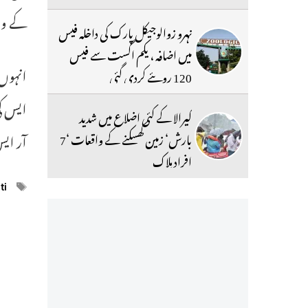
کے واق
نہرو زوالوجیکل پارک کی داخلہ فیس
میں اضافہ ، یکم اگست سے فیس
120 روپئے کردی گئی
ایس کی
کیرالا کے کئی اضلاع میں شدید
آر ایس
بارش‘ زمین کھسکنے کے واقعات ‘7
افراد ہلاک
ags
ti