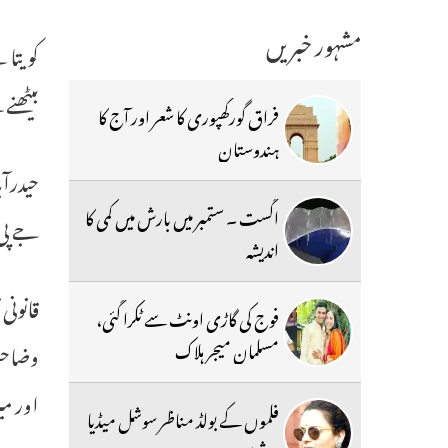
مشہور خبریں
کویتا 
بیٹھنے کے بعد وہ 4
فراق گورکھپوری کا شعر اور آج کا
ہندوستان
اگست ۔ ستمبر میں بارش میں کمی کا
جے پی)
اندیشہ
قانونی
فوج کی گاڑی اونٹ سے ٹکرا گئی،
مسلمان میجر ہلاک
وضاحت
اور م
فلموں کے بولڈ مناظر سوشل میڈیا