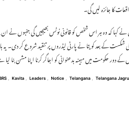
عات کا جائزہ لیں گی۔
 شکست کے بعد کویتا نے پارٹی لیڈروں پر تنقید شروع کر دی۔ یہ بال
 کے دور حکومت میں مبینہ بدعنوانی کو اجاگر کرنا اپنا مشن بنا لیا 
T
BRS
,
Kavita
,
Leaders
,
Notice
,
Telangana
,
Telangana Jagru