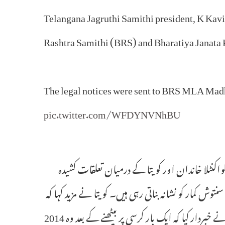
Telangana Jagruthi Samithi president, K Kavi
Rashtra Samithi (BRS) and Bharatiya Janata
The legal notices were sent to BRS MLA Ma
pic.twitter.com/WFDYNVNhBU
اکنٹلا خاندان اور کویتا کے درمیان تعلقات کشیدہ
وش کمار کو نشانہ بناتی رہی ہیں۔ کویتا نے مزید کہا کہ
ان کا وقت آئے گا اور دعویٰ کیا کہ وہ ایک دن وزیراعلیٰ بنیں گی۔ انہوں نے خبردار کیا کہ ایک بار کرسی پر بیٹھنے کے بعد وہ 2014