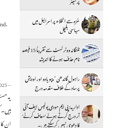
پر شیئر
غزہ سے انخلاء پر اسرائیل میں
nd.
سیاسی ہلچل
تلنگانہ ووٹر لسٹ سے تقریباً 15 فیصد
نام حذف ہونے کا اندیشہ
راہول گاندھی ‘ پپو یادو اور اودیش
2025
— The Siasat Daily (@TheSiasatDaily)
پرساد کے خلاف مقدمہ درج
یہ مسئ
اداریہ: پی ایم مودی پولیس ایف آئی
ہیں۔ ک
آر درج کرتے ہوئے 'معاف کرنے'
کا دعوی نہیں کرسکتے ہیں۔