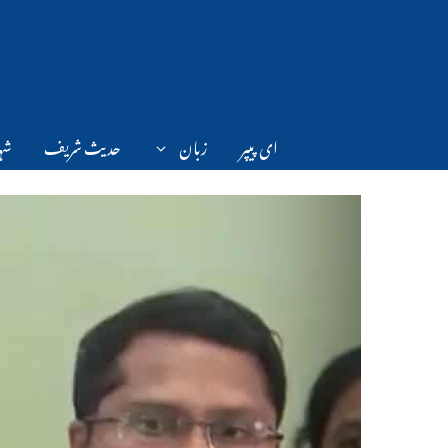
Ski
t
conten
ای پیپر
زبان
حدیث شریف
شہر