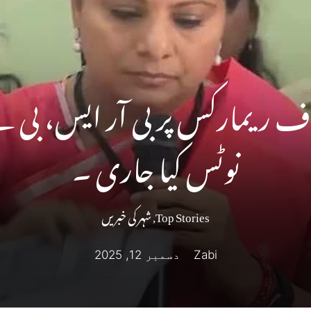
ف ریمارکس پر بی آر ایس، بی جے 
نوٹس کیا جاری ۔
Top Stories
,
شہر کی خبریں
Zabi
دسمبر 12, 2025