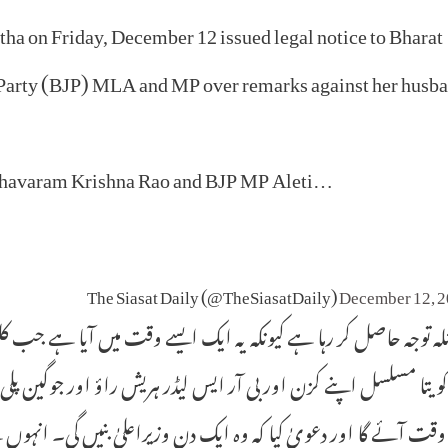
tha on Friday, December 12 issued legal notice to Bharat
 Party (BJP) MLA and MP over remarks against her husba
dhavaram Krishna Rao and BJP MP Aleti…
December 12, 
لہ توجہ حاصل کر رہا ہے کیونکہ یہ ایک ایسے وقت میں آیا ہے جب کلو
ویتا مسلسل اپنے کزن اور بی آر ایس لیڈر ہریش راؤ اور جوگین پلی سنت