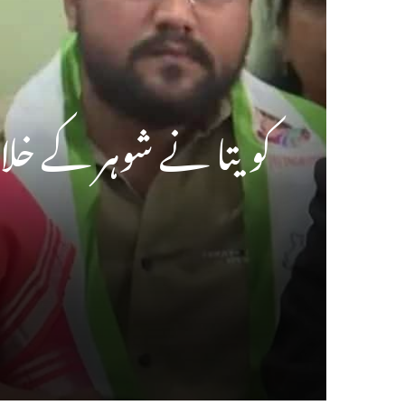
کویتا نے شوہر کے خلا