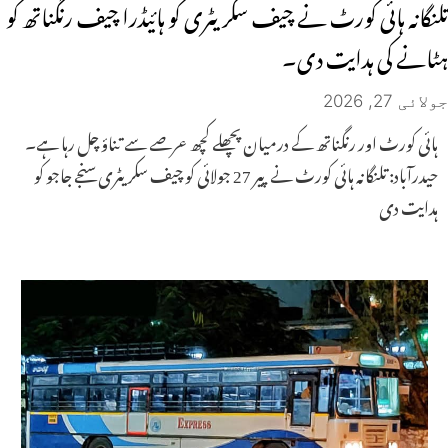
تلنگانہ ہائی کورٹ نے چیف سکریٹری کو ہائیڈرا چیف رنگناتھ کو
ہٹانے کی ہدایت دی۔
جولائی 27, 2026
ہائی کورٹ اور رنگناتھ کے درمیان پچھلے کچھ عرصے سے تناؤ چل رہا ہے۔
حیدرآباد: تلنگانہ ہائی کورٹ نے پیر 27 جولائی کو چیف سکریٹری سنجے جاجو کو
ہدایت دی