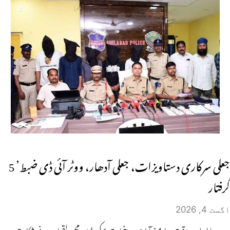
جعلی سرکاری دستاویزات، جعلی آدھار، ووٹر آئی ڈی ضبط’ 5
گرفتار
اگست 4, 2026
یہ معاملہ اس وقت سامنے آیا جب پنچایت سکریٹری محمد لقمان نے شکایت