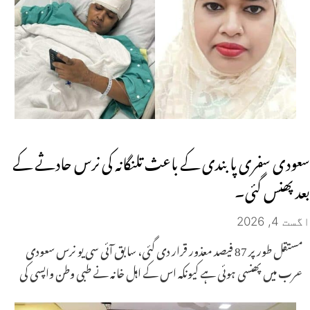
سعودی سفری پابندی کے باعث تلنگانہ کی نرس حادثے کے
بعد پھنس گئی۔
اگست 4, 2026
مستقل طور پر 87 فیصد معذور قرار دی گئی، سابق آئی سی یو نرس سعودی
عرب میں پھنسی ہوئی ہے کیونکہ اس کے اہل خانہ نے طبی وطن واپسی کی