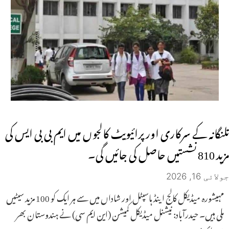
تلنگانہ کے سرکاری اور پرائیویٹ کالجوں میں ایم بی بی ایس کی
مزید 810 نشستیں حاصل کی جائیں گی۔
جولائی 16, 2026
مہیشورہ میڈیکل کالج اینڈ ہاسپٹل اور شاداں میں سے ہر ایک کو 100 مزید سیٹیں
ملی ہیں۔ حیدرآباد: نیشنل میڈیکل کمیشن (این ایم سی) نے ہندوستان بھر