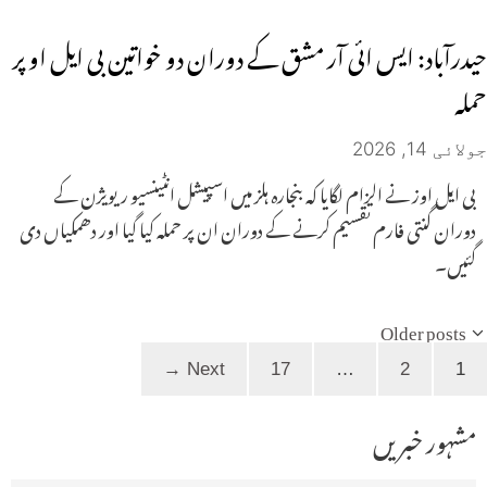
حیدرآباد: ایس ائی آر مشق کے دوران دو خواتین بی ایل او پر
حملہ
جولائی 14, 2026
بی ایل اوز نے الزام لگایا کہ بنجارہ ہلز میں اسپیشل انٹینسیو ریویژن کے
دوران گنتی فارم تقسیم کرنے کے دوران ان پر حملہ کیا گیا اور دھمکیاں دی
گئیں۔
Older posts
Page
Page
Page
→
Next
17
…
2
1
مشہور خبریں