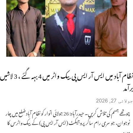
نظام آباد میں ایس آر ایس پی بیک واٹر میں 4 بہہ گئے ، 3 لاشیں
برآمد
جولائی 27, 2026
چوتھے جسم کی تلاش کریں۔ حیدرآباد: 26 جولائی اتوار کو نظام آباد ضلع میں چار
نوجوان، جو سری رام ساگر پروجیکٹ (ایس آر ایس پی) کے بیک واٹرس کا
دورہ