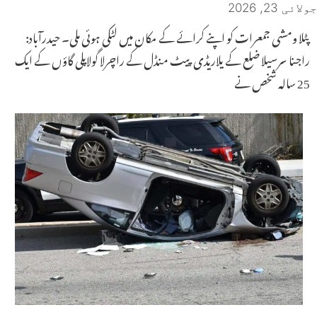
جولائی 23, 2026
پٹلا ومشی جمعرات کو اپنے کرائے کے مکان میں لٹکی ہوئی ملی۔ حیدرآباد:
راجنا سرسیلا ضلع کے یلاریڈی پیٹ منڈل کے راچرلا گولاپلی گاؤں کے ایک
25 سالہ شخص نے