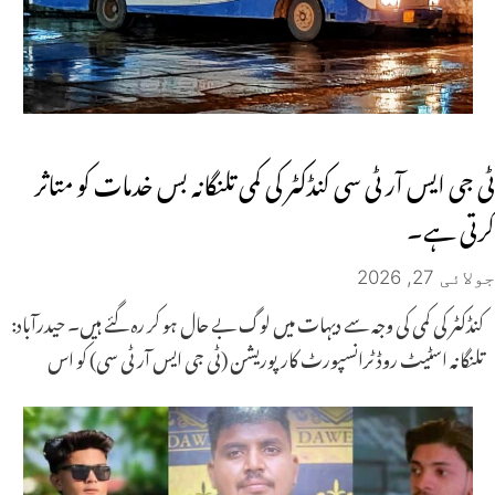
ٹی جی ایس آر ٹی سی کنڈکٹر کی کمی تلنگانہ بس خدمات کو متاثر
کرتی ہے۔
جولائی 27, 2026
کنڈکٹر کی کمی کی وجہ سے دیہات میں لوگ بے حال ہو کر رہ گئے ہیں۔ حیدرآباد:
تلنگانہ اسٹیٹ روڈ ٹرانسپورٹ کارپوریشن (ٹی جی ایس آر ٹی سی) کو اس