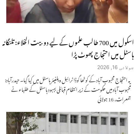
اسکول میں 700 طالب علموں کے لیے دو بیت الخلاء: تلنگانہ
ہاسٹل میں احتجاج پھوٹ پڑا
جولائی 16, 2026
یہ احتجاج محبوب آباد کے کوٹھا گوڈا ٹرائبل ویلفیئر ہاسٹل میں کیا گیا۔ حیدرآباد:
محبوب آباد میں حکومت کے زیر انتظام قبائلی بہبود ہاسٹل کے طلباء نے
جمعرات، 16 جولائی