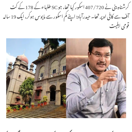
کرشناوینی نے 407/720 اسکور کیا تھا، جو SC طلباء کے 178 کے کٹ
آف سے کافی اوپر تھا۔ حیدرآباد: اپنے کم اسکور سے مایوس ہوکر، ایک 19 سالہ
قومی اہلیت