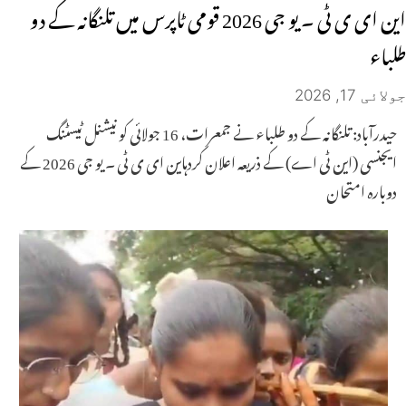
این ای ی ٹی ۔ یو جی 2026 قومی ٹاپرس میں تلنگانہ کے دو
طلباء
جولائی 17, 2026
حیدرآباد: تلنگانہ کے دو طلباء نے جمعرات، 16 جولائی کو نیشنل ٹیسٹنگ
ایجنسی (این ٹی اے) کے ذریعہ اعلان کردہاین ای ی ٹی ۔ یو جی 2026 کے
دوبارہ امتحان