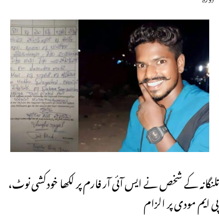
تلنگانہ کے شخص نے ایس آئی آر فارم پر لکھا خودکشی نوٹ،
پی ایم مودی پر الزام