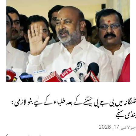
تلنگانہ میں بی جے پی جیتنے کے بعد طلباء کے لیے بٹو لازمی :
بنڈی سنجے
جولائی 17, 2026