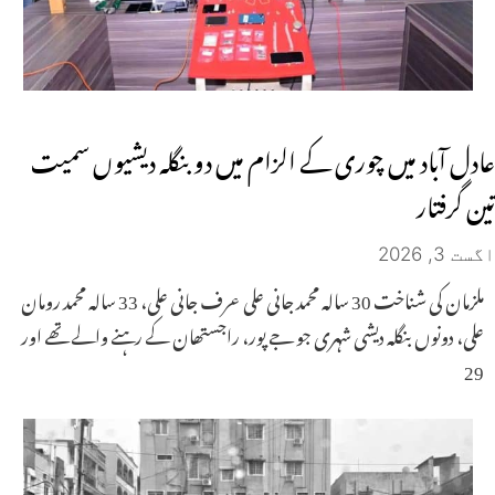
عادل آباد میں چوری کے الزام میں دو بنگلہ دیشیوں سمیت
تین گرفتار
اگست 3, 2026
ملزمان کی شناخت 30 سالہ محمد جانی علی عرف جانی علی، 33 سالہ محمد رومان
علی، دونوں بنگلہ دیشی شہری جو جے پور، راجستھان کے رہنے والے تھے اور
29