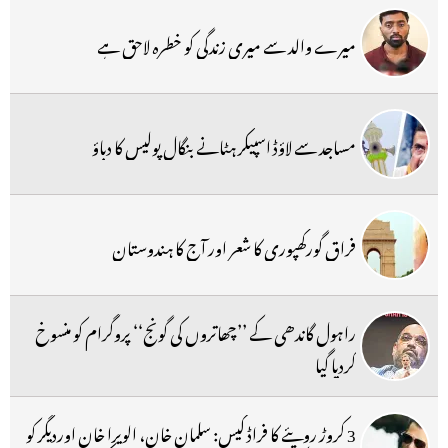
میرے والد سے میری زندگی کو خطرہ لاحق ہے
مساجد سے لاؤڈ اسپیکر ہٹانے بنگال پولیس کا دباؤ
فراق گورکھپوری کا شعر اور آج کا ہندوستان
راہول گاندھی کے ’’چھاتروں کی گونج‘‘ پروگرام کو منسوخ
کردیا گیا
3 کروڑ روپئے کا فراڈ کیس: سلمان خان، الویرا خان اوردیگر کو