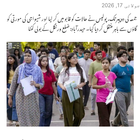
جولائی 17, 2026
جمعہ کی دوپہر تک، پولیس نے حالات کو قابو میں کر لیا اور شیواجی کی مورتی کو
گاؤں سے باہر منتقل کر دیا گیا۔ حیدرآباد: ضلع ورنگل کے بولی کنٹا