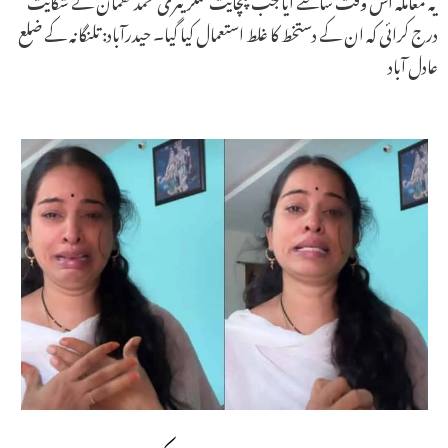
درج کرائی کہ ان کے دستخط کا غلط استعمال کیا گیا۔ حیدرآباد: تلنگانہ کے ضلع
عادل آباد