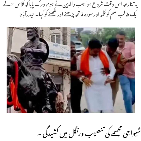
یہ تنازعہ اس وقت شروع ہوا جب والدین نے ہوم ورک پایا کہ کلاس 2 کے
ایک طالب علم کو کلمہ اور سورہ فاتحہ پڑھنے اور لکھنے کو کہا۔ حیدرآباد:
شیواجی مجسمے کی تنصیب ورنگل میں کشیدگی ۔