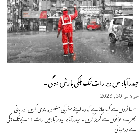
حیدرآباد میں دیر رات تک ہلکی بارش ہوگی۔
جولائی 30, 2026
مسافروں سے کہا جاتا ہے کہ وہ اپنے سفر کی منصوبہ بندی کریں اور پانی
بھرے علاقوں سے گریز کریں۔ حیدرآباد: حیدرآباد میں رات 11 بجے تک ہلکی
سے درمیانی