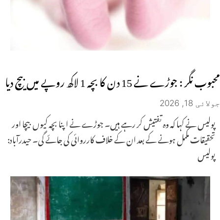
محبوب نگر : جوڑے نے 15 دن کا بچہ 1 لاکھ روپے میں بیچ دیا
جولائی 18, 2026
پولیس نے کہا کہ وہ تفتیش کر رہے ہیں۔ جوڑے نے اپنا بچہ کیوں بیچا اور
تحقیقات مکمل ہونے کے بعد ان کے خلاف کارروائی کی جائے گی۔ حیدرآباد:
پولیس