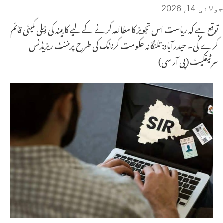
جولائی 14, 2026
توقع ہے کہ ریاست اس تجویز کا مطالعہ کرنے کے لیے کابینہ کی ذیلی کمیٹی قائم
کرے گی۔ حیدرآباد: تلنگانہ حکومت کرناٹک کی طرح پرمننٹ ریزیڈنس
سرٹیفکیٹ (پی آر سی)