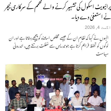
پرائیویٹ اسکول کی تشہیر کرنے والے کھمم کے سرکاری ٹیچر
نے استعفیٰ دے دیا۔
اگست 4, 2026
انہوں نے کہا کہ نظام ان کے جیسے مخلص اساتذہ کو پیچھے ہٹاتا ہے اور ان
لوگوں کو تحفظ فراہم کرتا ہے جو تدریس سے غفلت برتتے ہیں، اندرونی
سیاست