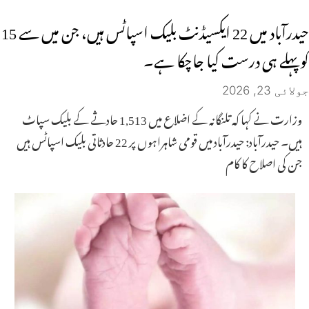
حیدرآباد میں 22 ایکسیڈنٹ بلیک اسپاٹس ہیں، جن میں سے 15
کو پہلے ہی درست کیا جاچکا ہے۔
جولائی 23, 2026
وزارت نے کہا کہ تلنگانہ کے اضلاع میں 1,513 حادثے کے بلیک سپاٹ
ہیں۔ حیدرآباد: حیدرآباد میں قومی شاہراہوں پر 22 حادثاتی بلیک اسپاٹس ہیں
جن کی اصلاح کا کام