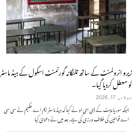
زیرو انرولمنٹ کے ساتھ تلنگانہ گورنمنٹ اسکول کے ہیڈ ماسٹر
کو معطل کردیا گیا۔
جولائی 17, 2026
جبکہ سوریا پیٹ کے ڈی ای او نے کہا کہ ہیڈ ماسٹر ایم اے حکیم نے سی سی
اے قوانین کی خلاف ورزی کی ہے، بعد میں نے دعویٰ کیا