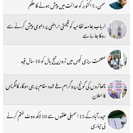
سمن، 5 اکتوبر کو عدالت میں پیش ہونے کا حکم
ارباب جامعہ نظامیہ کو قیمتی اراضی پر دعوی پیش کرنے سے
روکا جا رہا ہے
عصمت ریزی کیس میں ترون تیج پال کو 10 سال قید
چھاتروں کی گونج،پروگرام طے شدہ مقام پر ہی ہوگا، کانگریس
کا اعلان
حیدرآباد کے 15 اسمبلی حلقوں سے 10 لاکھ ووٹ ختم کرنے
کی تیاری