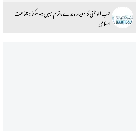
حب الوطنی کا معیار وندے ماترم نہیں ہوسکتا : جماعت
اسلامی