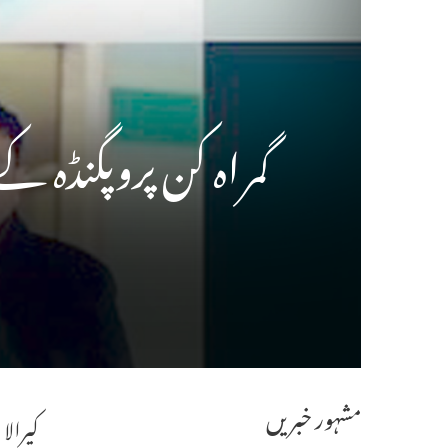
گمراہ کن پروپگنڈہ ک
مشہور خبریں
کیرالا