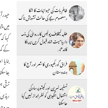
ظالم بات کی حیوانیات کا شکا
رمعصوم بچے کی حالت تشویش ناک
میں چی
طلبہ کیخلاف پولیس کارروائی کی ذمہ
کہا کہ
داریامیت شاہ قبول کریں:پرینکا
کے گم
گاندھی
بنایا 
فراق گورکھپوری کا شعر اور آج کا
جاسکتا
ہندوستان
ترقی ہ
تسلیمہ نسرین اور کیشوپرساد کی
ریڈی ک
اشتعال انگیزی کو نظرانداز نہیں کیا
جاسکتا
جدوجہ