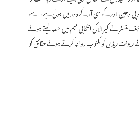
قی جو پی وجین اور کے سی آر کے دور میں ہوئی ہے ، اسے
 منسٹر نے کیرالا کی انتخابی مہم میں حصہ لیتے ہوئے
 نے ریونت ریڈی کو مکتوب روانہ کرتے ہوئے حقائق کو