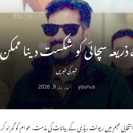
ے ذریعہ سچائی کو شکست دینا ممکن 
شہر کی خبریں
younus
اپریل 9, 2026
 انتخابی مہم میں ریونت ریڈی کے بیانات کی مذمت، عوام کو گمراہ کر