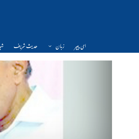
Ski
t
conten
ای پیپر
زبان
حدیث شریف
شہر