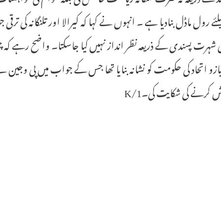
لئے رول ماڈل بنادیا ہے ۔ انہوں نے کہا کہ کیرالا اور تلنگانہ کی تر
شہرت پسندی کے ذریعہ نظر انداز نہیں کیا جاسکتا۔ واضح رہے کہ چیف
بازو اتحاد کی حکومت کو نشانہ بنایا تھا جس کے جواب میں پی وجین
 کرنے کی شکایت کی۔1/K