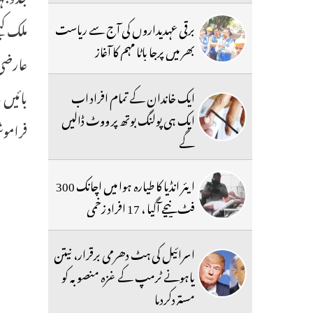
ملک کی
برقی عہدیداروں کی آج سے ریاست
بھر میں پرجا باٹا مہم کا آغاز
عارضی 
بائیں 
ایک خاندان کے تمام افراد اب
ایک ہی پولنگ بوتھ پر ووٹ ڈالیں
فراموش
گے
ایئر انڈیا کا طیارہ ہوا میں اچانک 300
فٹ نیچے آگیا ، 17 افراد زخمی
اسرائیل کی ہٹ دھرمی برقرار، نیتن
یاہونے ٹرمپ کے غزہ منصوبہ کو
مستردکردیا