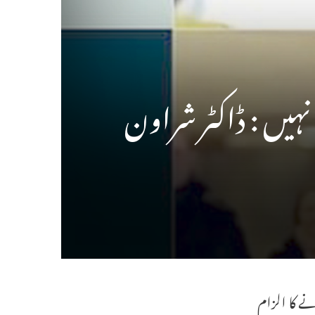
نہیں : ڈاکٹر شراون
نے کا الزام