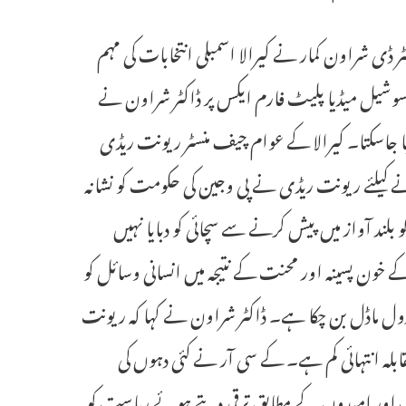
ڈاکٹر ڈی شراون کمار نے کیرالا اسمبلی انتخابات کی مہم
۔ سوشیل میڈیا پلیٹ فارم ایکس پر ڈاکٹر شراون نے
 کیا جاسکتا۔ کیرالا کے عوام چیف منسٹر ریونت ریڈی
 کیلئے ریونت ریڈی نے پی وجین کی حکومت کو نشانہ
بلند آواز میں پیش کرنے سے سچائی کو دبایا نہیں
کے خون پسینہ اور محنت کے نتیجہ میں انسانی وسائل کو
 رول ماڈل بن چکا ہے۔ ڈاکٹر شراون نے کہا کہ ریونت
لہ انتہائی کم ہے۔ کے سی آر نے کئی دہوں کی
ت اور امیدوں کے مطابق ترقی دیتے ہوئے ریاست کو