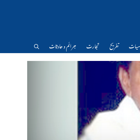
سیات
تفریح
تجارت
جرائم و حادثات