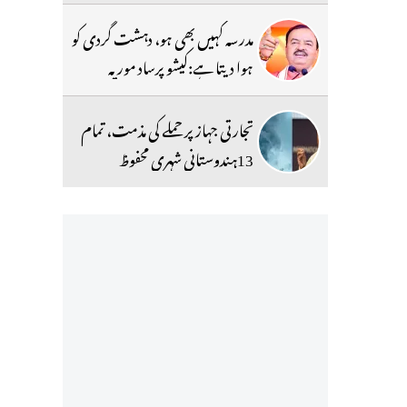
مدرسہ کہیں بھی ہو، دہشت گردی کو
ہوا دیتا ہے:کیشو پرساد موریہ
تجارتی جہاز پر حملے کی مذمت، تمام
13ہندوستانی شہری محفوظ