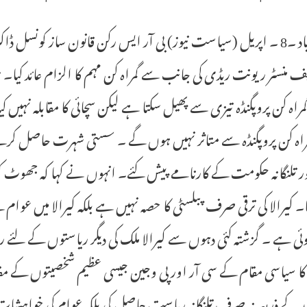
حیدرآباد ۔8 ۔ اپریل (سیاست نیوز) بی آر ایس رکن قانون ساز کونسل 
ف منسٹر ریونت ریڈی کی جانب سے گمراہ کن مہم کا الزام عائد کیا
 گمراہ کن پروپگنڈہ تیزی سے پھیل سکتا ہے لیکن سچائی کا مقابلہ نہیں
راہ کن پروپگنڈہ سے متاثر نہیں ہوں گے ۔ سستی شہرت حاصل کرنے
اور تلنگانہ حکومت کے کارنامے پیش کئے۔ انہوں نے کہا کہ جھوٹ کو 
۔ کیرالا کی ترقی صرف پبلسٹی کا حصہ نہیں ہے بلکہ کیرالا میں عوام 
وئی ہے ۔ گزشتہ کئی دہوں سے کیرالا ملک کی دیگر ریاستوں کے لئے
ا سیاسی مقام کے سی آر اور پی وجین جیسی عظیم شخصیتوں کے مقاب
د کے ذریعہ نہ صرف تلنگانہ ریاست حاصل کی بلکہ عوام کی خواہشا