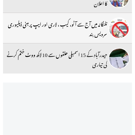
کا اعلان
تلنگانہ میں آج سے آٹو، کیب ، لاری اور ایپ پر مبنی ڈیلیوری
سرویس بند
حیدرآباد کے 15 اسمبلی حلقوں سے 10 لاکھ ووٹ ختم کرنے
کی تیاری