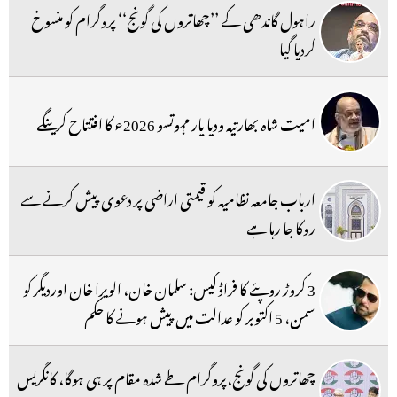
راہول گاندھی کے ’’چھاتروں کی گونج‘‘ پروگرام کو منسوخ
کردیا گیا
امیت شاہ بھارتیہ ودیا پار مہوتسو 2026ء کا افتتاح کرینگے
ارباب جامعہ نظامیہ کو قیمتی اراضی پر دعوی پیش کرنے سے
روکا جا رہا ہے
3 کروڑ روپئے کا فراڈ کیس: سلمان خان، الویرا خان اوردیگر کو
سمن، 5 اکتوبر کو عدالت میں پیش ہونے کا حکم
چھاتروں کی گونج،پروگرام طے شدہ مقام پر ہی ہوگا، کانگریس