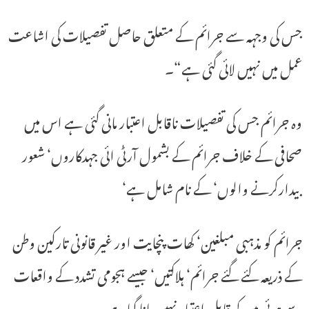
جس کی وجہہ سے جرائم کے متعلق حاصل تفصیلات کی اشاعت
عمل میں نہیں لائی گئی ہے“۔
وہ جرائم جس کی تفصیلات ناقابل اعتبار مانی گئی ہے اس میں
صحافی کے خلاف جرائم کے بشمول آرٹی ائی جہدکاروں‘ شعور
بیدارکرنے والوں‘ کے نام شامل ہے‘
جرائم کو مذہبی مبلغین‘ کھات پنچایت اور غیر قانونی تارکین وطن
کے ذریعہ کئے گئے جرائم‘ ہلاکتیں‘ جیسے ہجومی تشدد کے واقعات
سے ہوئی ہیں کو قابل اعتبار نہیں مانا گیاہے۔