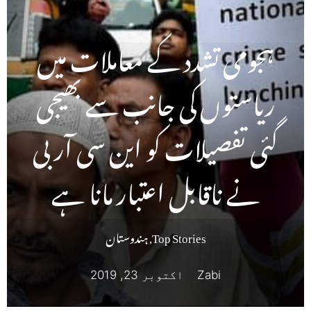
ہجومی تشدد کے معاملات میں
ریاستوں کی جانب سے بھیجی
گئی تفصیلات کو این سی آر بی
نے ناقابل اعتبار مانا ہے
Top Stories
,
ہندوستان
Zabi
اکتوبر 23, 2019