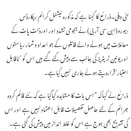
نئی دہلی۔ذرائع کا کہنا ہے کہ مذکورہ نیشنل کرائم ریکارڈس
بیورو(این سی آر بی) نے ہجومی تشدد اور اورذات پات کے
معاملات میں ہونے والے قاتلوں کے جو اعداد وشمار ریاستوں
اور یونین ٹریٹریز کی جانب سے پیش کئے گئے ہیں اس کو ’ناقابل
اعتبار‘قراردیتے ہوئے جاری نہیں کیاہے۔
ذرائع نے کہاکہ ”اس بات کا مشاہدہ کیاگیا ہے کہ نئے قائم کردہ
جرائم کے لئے حاصل تفصیلات قابل اعتماد نہیں ہے اور اس
کی تشریح بھی ہوج ہے اس کو غلط انداز میں پیش کی گئی ہے۔