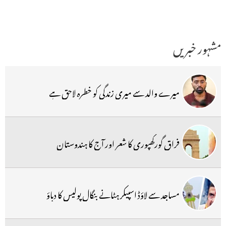
مشہور خبریں
میرے والد سے میری زندگی کو خطرہ لاحق ہے
فراق گورکھپوری کا شعر اور آج کا ہندوستان
مساجد سے لاؤڈ اسپیکر ہٹانے بنگال پولیس کا دباؤ