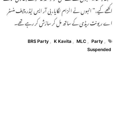
اکٹھے کیے،” انہوں نے الزام لگایا، بی آر ایس لیڈر چیف منسٹر
اے ریونت ریڈی کے ساتھ مل کر سازش کر رہے تھے۔
Tags
BRS Party
,
K Kavita
,
MLC
,
Party
,
Suspended