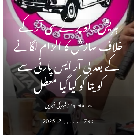
ہریش راؤ پر کے سی آر کے
خلاف سازش کا الزام لگانے
کے بعد بی آر ایس پارٹی سے
کویتا کو کیاگیا معطل
Top Stories
,
شہر کی خبریں
Zabi
ستمبر 2, 2025