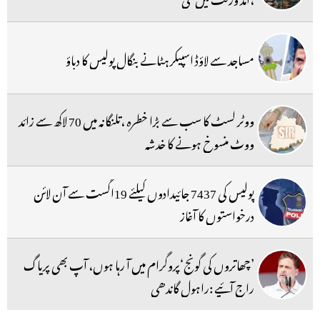
مساجد سے لاؤڈ اسپیکر ہٹانے بنگال پولیس کا دباؤ
ووٹر لسٹ کا سب سے بڑا خطرہ ،تلنگانہ میں 70 لاکھ سے زائد
ووٹ منسوخ ہونے کا خدشہ
پولیس کی 7437 جائیدادوں کیلئے 19اگست سے آن لائن
درخواستوں کا آغاز
’چھاتروں کی گونج‘پروگرام میں آ رہا ہوں، آپ بھی پریاگ
راج آئیے :راہول گاندھی