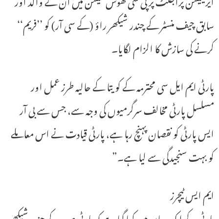
ایریگیشن پراجکٹ پر پی سی گھوس کمیشن میں ان کے والد اور
سابق چیف منسٹر کے چندر شیکھر راؤ (کے سی آر) کو ’’فریم‘‘
کرنے کی سازش کا الزام لگایا۔
پارٹی ایم ایل سی محترمہ کے کویتا کے حالیہ طرز عمل اور
مسلسل پارٹی مخالف سرگرمیوں کی وجہ سے، جس سے بی آر
ایس پارٹی کو نقصان پہنچ رہا ہے، پارٹی قیادت نے اس معاملے
کو بہت سنجیدگی سے لیا ہے۔”
ایم ایس ٹیچرز
پارٹی کے ایک بیان میں کہا گیا ہے کہ پارٹی صدر کے چندر شیکھر