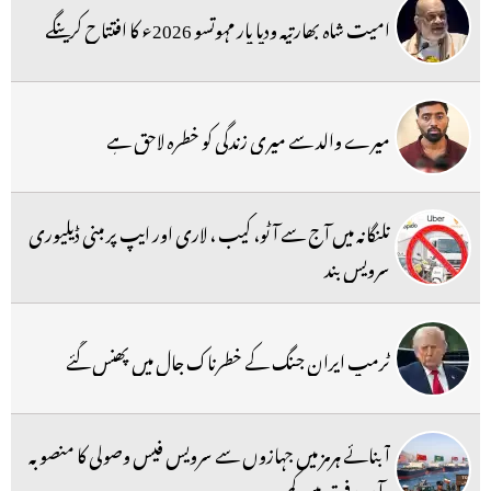
امیت شاہ بھارتیہ ودیا پار مہوتسو 2026ء کا افتتاح کرینگے
میرے والد سے میری زندگی کو خطرہ لاحق ہے
تلنگانہ میں آج سے آٹو، کیب ، لاری اور ایپ پر مبنی ڈیلیوری
سرویس بند
ٹرمپ ایران جنگ کے خطرناک جال میں پھنس گئے
آبنائے ہرمز میں جہازوں سے سرویس فیس وصولی کا منصوبہ
،آمد ورفت میں کمی