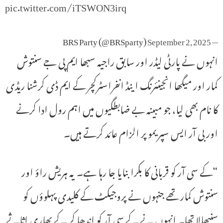
pic.twitter.com/iTSWON3irq
September 2, 2025
— BRS Party (@BRSparty)
انہوں نے پارٹی لیڈر اور سابق راجیہ سبھا ایم پی جے سنتوش
کمار اور میگھا انجینئرنگ اینڈ انفراسٹرکچر کے ایم ڈی کرشنا ریڈی
کا نام بھی لیا، جو مبینہ بے ضابطگیوں میں اہم رول ادا کرنے
اور بی آر ایس سپریمو پر الزام عائد کرتے ہیں۔
“کے سی آر کو قربانی کا بکرا بنایا جا رہا ہے۔ یہ ہریش راؤ اور
سنتوش کمار تھے جنہوں نے پروجیکٹ کے کلیدی پہلوؤں کو
سنبھالا تھا۔ انہوں نے کے سی آر کو اندھا کر کے بھاری اثاثے