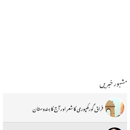
مشہور خبریں
فراق گورکھپوری کا شعر اور آج کا ہندوستان