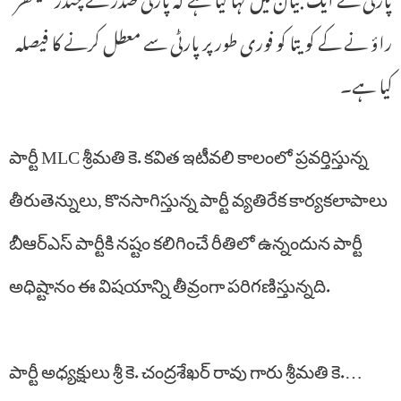
راؤ نے کے کویتا کو فوری طور پر پارٹی سے معطل کرنے کا فیصلہ
کیا ہے۔
పార్టీ MLC శ్రీమతి కె. కవిత ఇటీవలి కాలంలో ప్రవర్తిస్తున్న
తీరుతెన్నులు, కొనసాగిస్తున్న పార్టీ వ్యతిరేక కార్యకలాపాలు
బీఆర్ఎస్ పార్టీకి నష్టం కలిగించే రీతిలో ఉన్నందున పార్టీ
అధిష్టానం ఈ విషయాన్ని తీవ్రంగా పరిగణిస్తున్నది.
పార్టీ అధ్యక్షులు శ్రీ కె. చంద్రశేఖర్ రావు గారు శ్రీమతి కె.…