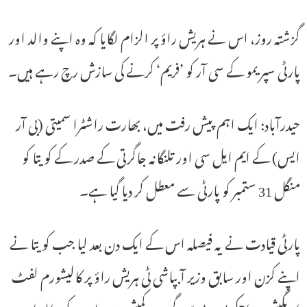
گزشتہ روز، اس نے ہریش راؤ پر الزام لگایا کہ وہ اپنے والد اور
پارٹی سپریمو کے سی آر کو ’فریم‘ کرنے کی سازش رچ رہے ہیں۔
حیدرآباد: ایک اہم پیش رفت میں، بھارت راشٹرا سمیتی (بی آر
ایس) کے ایم ایل سی اور تلنگانہ جاگرتی کے صدر کے کویتا کو
منگل 31 ستمبر کو پارٹی سے معطل کر دیا گیا ہے۔
پارٹی قیادت نے یہ فیصلہ اس کے ایک دن بعد لیا جب کویتا نے
اپنے کزن اور سابق وزیر آبپاشی ٹی ہریش راؤ پر کالیشورم لفٹ