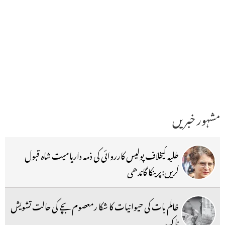
مشہور خبریں
طلبہ کیخلاف پولیس کارروائی کی ذمہ داریامیت شاہ قبول
کریں:پرینکا گاندھی
ظالم بات کی حیوانیات کا شکا رمعصوم بچے کی حالت تشویش
ناک