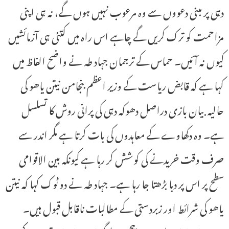
دہی پر مبنی دعووں سے وہ مرعوب نہیں ہوں گے، نہ ہی اپنی
مزاحمت کو ترک کریں گے چاہے اس راہ میں کتنی ہی آزمائشیں
کیوں نہ آئیں۔ حماس کے ترجمان جہاد طہ نے واضح الفاظ میں
کہا ہے کہ قابض ریاست کے وزیر اعظم بنجامن نیتن یاھو کی
حالیہ بیان بازی دراصل دھوکہ دہی کی پرانی روش کا تسلسل
ہے۔ وہ دکھاوے کے معاہدوں کی بات کرتا ہے مگر اندر سے
صرف وقت خریدنے کی کوشش کر رہا ہے کیونکہ بین الاقوامی
سطح پر اس پر دبا بڑھتا جا رہا ہے۔ جہاد طہ نے دو ٹوک کہا کہ نیتن
یاھو کی شرائط اور زبردستی کے مطالبات ناقابل قبول ہیں۔