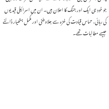
جو خود ہی ایک اور جنگ کا اعلان ہیں۔ ان میں اسرائیلی قیدیوں
کی رہائی، حماس قیادت کی غزہ سے جلاوطنی اور مکمل ہتھیار ڈالنے
جیسے مطالبات تھے۔