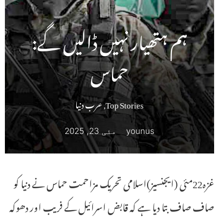
ہم ہتھیار نہیں ڈالیں گے:
حماس
Top Stories
,
عرب دنیا
younus
مئی 23, 2025
غزہ22مئی (ایجنسیز)اسلامی تحریک مزاحمت حماس نے دنیا کو
صاف صاف بتا دیا ہے کہ قابض اسرائیل کے فریب اور دھوکہ