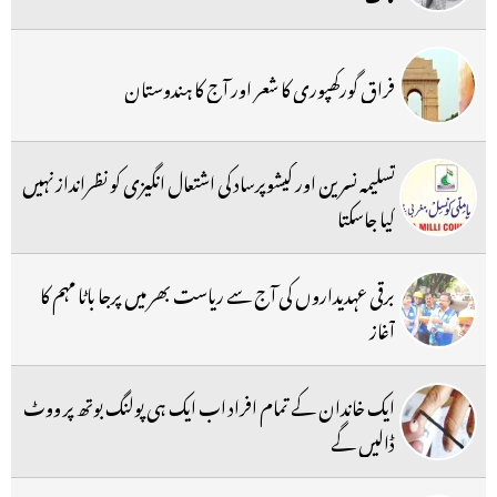
فراق گورکھپوری کا شعر اور آج کا ہندوستان
تسلیمہ نسرین اور کیشوپرساد کی اشتعال انگیزی کو نظرانداز نہیں
کیا جاسکتا
برقی عہدیداروں کی آج سے ریاست بھر میں پرجا باٹا مہم کا
آغاز
ایک خاندان کے تمام افراد اب ایک ہی پولنگ بوتھ پر ووٹ
ڈالیں گے