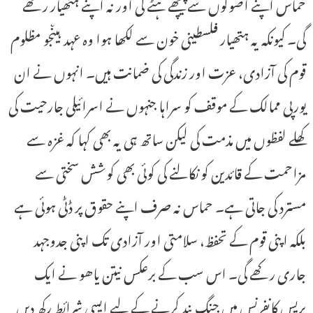
حماس اپنے اصولوں سے پیچھے ہٹے گی اور نہ اپنے ہتھیار رکھے
گی۔ کیونکہ یہ ہتھیار فلسطینی خون سے لکھا ہوا وہ عہد ہیںجو مظلوم
قوم کی آزادی، عزت اور زندگی کی ضمانت ہیں۔ انہوں نے ان
یورپی ممالک کے موقف کو سراہا جنہوں نے اسرائیلی جارحیت کی
کھلے لفظوں میں مذمت کی لیکن ساتھ ہی یہ بھی کہا کہ غزہ سے
مزاحمت کے قائدین کو نکالنے کی کوئی بھی کوشش سختی سے
مسترد کی جاتی ہے۔ حماس نہ صرف اپنے حقوق پر ڈٹی ہوئی ہے
بلکہ اپنی قوم کے تحفظ، سلامتی اور آزادی تک اپنی جدوجہد
جاری رکھے گی۔ اس سب کے برعکس نیتن یاھو نے ایک
پریس کانفرنس میں جنگ بند کرنے کے لیے ایسی شرائط رکھ دیں