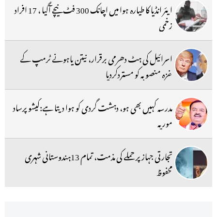
ایئر انڈیا کا طیارہ ہوا میں اچانک 300 فٹ نیچے آگیا ، 17 افراد
زخمی
اسرائیل کی ہٹ دھرمی برقرار، نیتن یاہونے ٹرمپ کے
غزہ منصوبہ کو مستردکردیا
مدرسہ کہیں بھی ہو، دہشت گردی کو ہوا دیتا ہے:کیشو پرساد
موریہ
تجارتی جہاز پر حملے کی مذمت، تمام 13ہندوستانی شہری
محفوظ