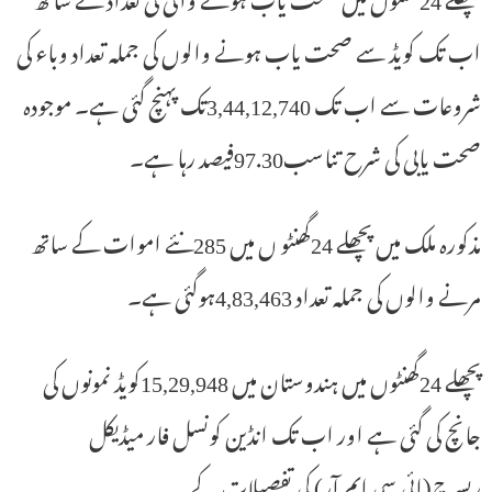
اب تک کویڈ سے صحت یاب ہونے والوں کی جملہ تعداد وباء کی
شروعات سے اب تک 3,44,12,740تک پہنچ گئی ہے۔ موجودہ
صحت یابی کی شرح تناسب97.30فیصد رہا ہے۔
مذکورہ ملک میں پچھلے 24گھنٹو ں میں 285نئے اموات کے ساتھ
مرنے والوں کی جملہ تعداد 4,83,463ہوگئی ہے۔
پچھلے 24گھنٹوں میں ہندوستان میں 15,29,948کویڈ نمونوں کی
جانچ کی گئی ہے اور اب تک انڈین کونسل فار میڈیکل
ریسرچ(ائی سی ایم آر) کی تفصیلات کے