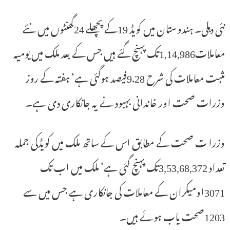
نئی دہلی۔ ہندوستان میں کویڈ 19کے پچھلے 24گھنٹوں میں نئے
معاملات1,14,986تک پہنچ گئے ہیں جس کے بعد ملک میں یومیہ
مثبت معاملات کی شرح 9.28فیصد ہوگئی ہے‘ ہفتہ کے روز
وزرات صحت اور خاندانی بہبود نے یہ جانکاری دی ہے۔
وزرا ت صحت کے مطابق اس کے ساتھ ملک میں کویڈکی جملہ
تعداد 3,53,68,372تک پہنچ گئی ہے‘ ملک میں اب تک
3071اومیکران کے معاملات کی جانکاری ہے جس میں سے
1203صحت یاب ہوئے ہیں۔