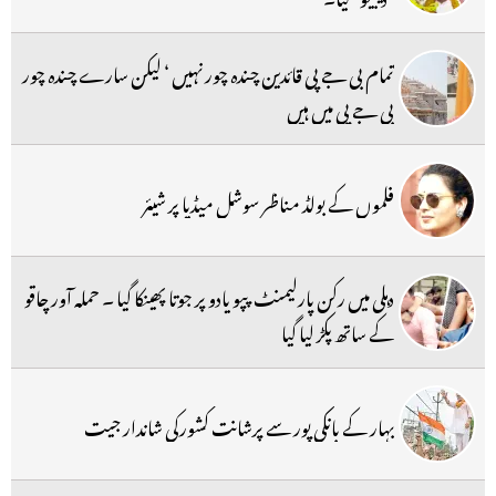
تمام بی جے پی قائدین چندہ چور نہیں ‘ لیکن سارے چندہ چور
بی جے پی میں ہیں
فلموں کے بولڈ مناظر سوشل میڈیا پر شیئر
دہلی میں رکن پارلیمنٹ پپو یادو پر جوتا پھینکا گیا ۔ حملہ آور چاقو
کے ساتھ پکڑ لیا گیا
بہار کے بانکی پور سے پرشانت کشورکی شاندار جیت