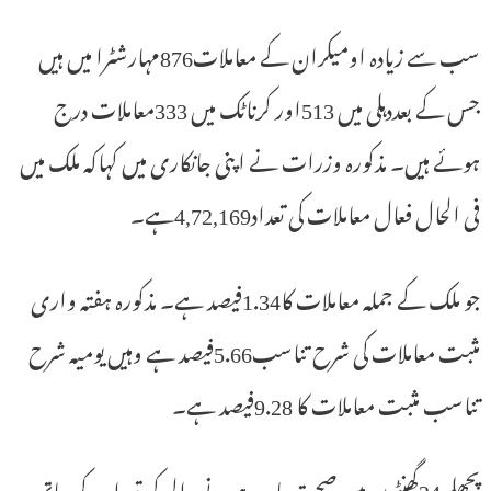
سب سے زیادہ اومیکران کے معاملات876مہارشٹرا میں ہیں
جس کے بعددہلی میں 513اور کرناٹک میں 333معاملات درج
ہوئے ہیں۔ مذکورہ وزرات نے اپنی جانکاری میں کہاکہ ملک میں
فی الحال فعال معاملات کی تعداد4,72,169ہے۔
جو ملک کے جملہ معاملات کا1.34فیصد ہے۔ مذکورہ ہفتہ واری
مثبت معاملات کی شرح تناسب5.66فیصد ہے وہیں یومیہ شرح
تناسب مثبت معاملات کا 9.28فیصد ہے۔
پچھلے 24گھنٹوں میں صحت یاب ہونے والی کی تعداد کے ساتھ