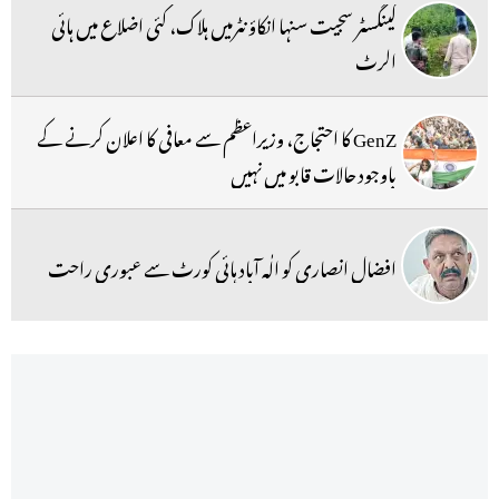
گینگسٹر سجیت سنہا انکاؤنٹرمیں ہلاک، کئی اضلاع میں ہائی
الرٹ
GenZ کا احتجاج، وزیراعظم سے معافی کا اعلان کرنے کے
باوجود حالات قابو میں نہیں
افضال انصاری کو الٰہ آباد ہائی کورٹ سے عبوری راحت