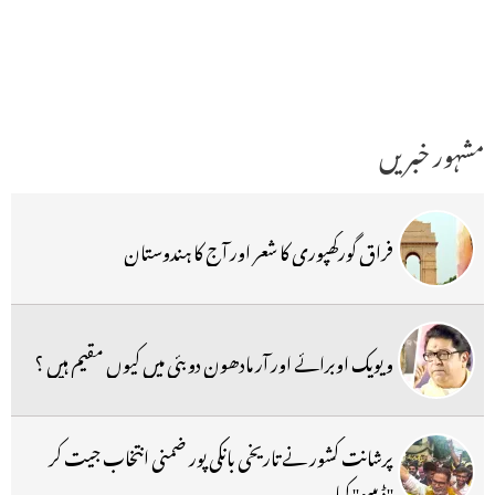
مشہور خبریں
فراق گورکھپوری کا شعر اور آج کا ہندوستان
ویویک اوبرائے اور آر مادھون دوبئی میں کیوں مقیم ہیں ؟
پرشانت کشور نے تاریخی بانکی پور ضمنی انتخاب جیت کر
''ڈیبیو'' کیا۔