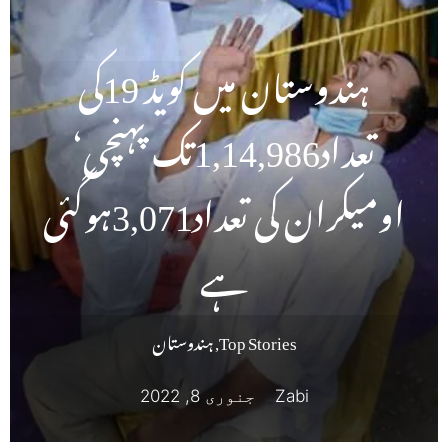
ہندوستان میں کویڈ 19کی
تعداد1,14,986تک پہنچی‘
اومیکران کی تعداد3,071ہوگئی
ہے
Top Stories
,
ہندوستان
Zabi
جنوری 8, 2022