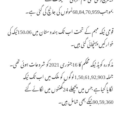
بموجب68,84,70,959نمونوں کی جانچ کی گئی ہے۔
قومی ٹیکہ مہم کے تحت اب تک ہندوستان میں 150.06ٹیکہ کی
خوارکیں پہنچائی گئی ہیں۔
مذکورہ کویڈ ٹیکہ محکم کا 16جنوری 2021کو شروعات ہوئی تھی۔
جملہ 1,50,61,92,903لوگوں کو ملک میں اب تک ٹیکہ
لگایاگحیاہے جس میں پچھلے 24گھنٹوں میں لگائے گئے
90,59,360ٹیکے بھی شامل ہیں۔