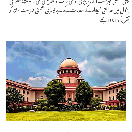
بنگال میں عدالتی فیصلے کے مقدمات کے لیے تیسری ضمنی فہرست ہفتہ کو
تقریباً 10.15 بجے