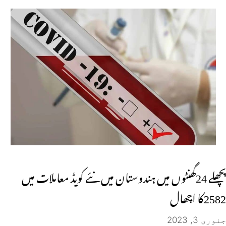
پچھلے 24گھنٹوں میں ہندوستان میں نئے کویڈ معاملات میں
2582کا اچھال
جنوری 3, 2023