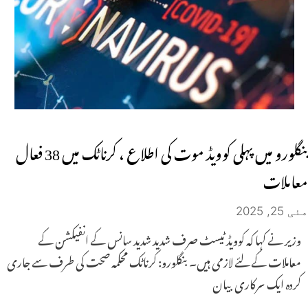
بنگلورو میں پہلی کوویڈ موت کی اطلاع ، کرناٹک میں 38 فعال
معاملات
مئی 25, 2025
وزیر نے کہا کہ کوویڈ ٹیسٹ صرف شدید شدید سانس کے انفیکشن کے
معاملات کے لئے لازمی ہیں۔ بنگلورو: کرناٹک محکمہ صحت کی طرف سے جاری
کردہ ایک سرکاری بیان