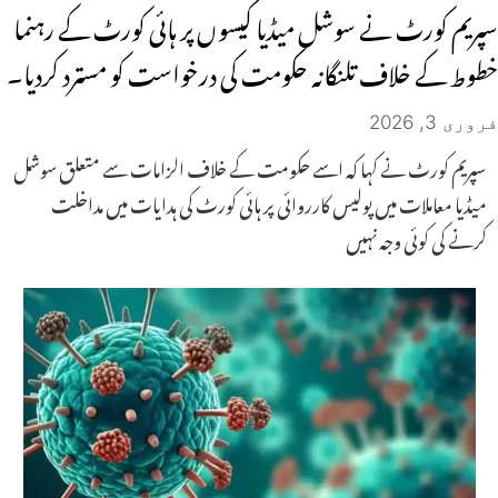
سپریم کورٹ نے سوشل میڈیا کیسوں پر ہائی کورٹ کے رہنما
خطوط کے خلاف تلنگانہ حکومت کی درخواست کو مسترد کردیا۔
فروری 3, 2026
سپریم کورٹ نے کہا کہ اسے حکومت کے خلاف الزامات سے متعلق سوشل
میڈیا معاملات میں پولیس کارروائی پر ہائی کورٹ کی ہدایات میں مداخلت
کرنے کی کوئی وجہ نہیں