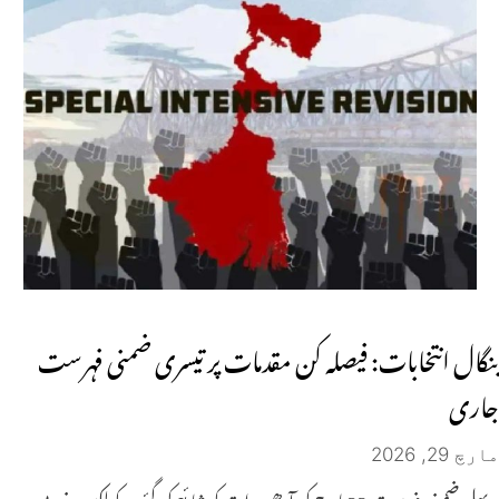
بنگال انتخابات: فیصلہ کن مقدمات پر تیسری ضمنی فہرست
جاری
مارچ 29, 2026
پہلی ضمنی فہرست 23 مارچ کی آدھی رات کو شائع کی گئی۔ کولکتہ: مغربی