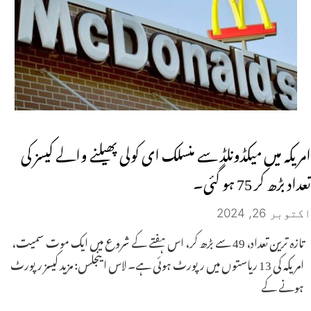
امریکہ میں میکڈونلڈ سے منسلک ای کولی پھیلنے والے کیسز کی
تعداد بڑھ کر 75 ہو گئی۔
اکتوبر 26, 2024
تازہ ترین تعداد، 49 سے بڑھ کر، اس ہفتے کے شروع میں ایک موت سمیت،
امریکہ کی 13 ریاستوں میں رپورٹ ہوئی ہے۔ لاس اینجلس: مزید کیسز رپورٹ
ہونے کے