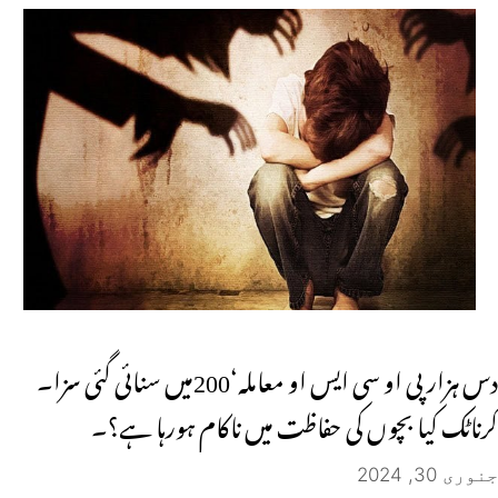
دس ہزار پی او سی ایس او معاملہ‘200میں سنائی گئی سزا۔
کرناٹک کیا بچوں کی حفاظت میں ناکام ہورہا ہے؟۔
جنوری 30, 2024