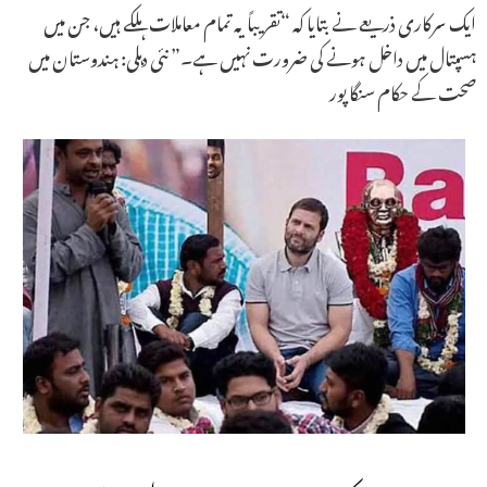
ایک سرکاری ذریعے نے بتایا کہ “تقریباً یہ تمام معاملات ہلکے ہیں، جن میں
ہسپتال میں داخل ہونے کی ضرورت نہیں ہے۔” نئی دہلی: ہندوستان میں
صحت کے حکام سنگاپور