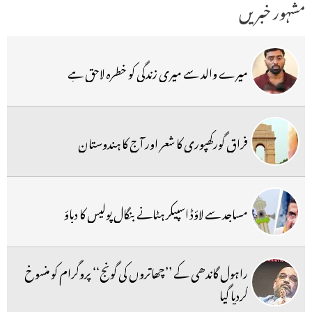
مشہور خبریں
میرے والد سے میری زندگی کو خطرہ لاحق ہے
فراق گورکھپوری کا شعر اور آج کا ہندوستان
مساجد سے لاؤڈ اسپیکر ہٹانے بنگال پولیس کا دباؤ
راہول گاندھی کے ’’چھاتروں کی گونج‘‘ پروگرام کو منسوخ
کردیا گیا