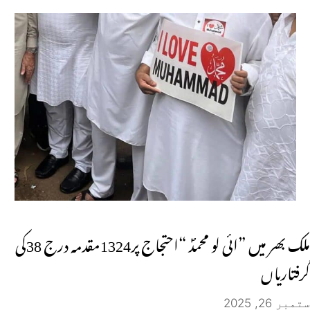
ملک بھر میں ”ائی لو محمدؐ “احتجاج پر1324مقدمہ درج 38کی
گرفتاریاں
ستمبر 26, 2025