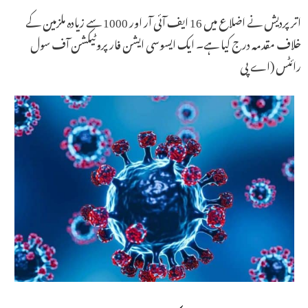
اتر پردیش نے اضلاع میں 16 ایف آئی آر اور 1000 سے زیادہ ملزمین کے
خلاف مقدمہ درج کیا ہے۔ ایک ایسوسی ایشن فار پروٹیکشن آف سول
رائٹس (اے پی