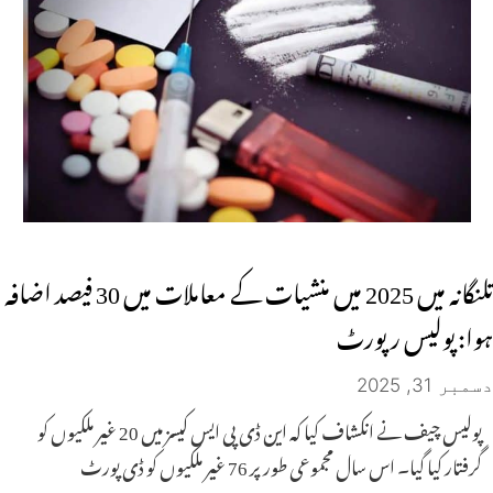
تلنگانہ میں 2025 میں منشیات کے معاملات میں 30 فیصد اضافہ
ہوا: پولیس رپورٹ
دسمبر 31, 2025
پولیس چیف نے انکشاف کیا کہ این ڈی پی ایس کیسز میں 20 غیر ملکیوں کو
گرفتار کیا گیا۔ اس سال مجموعی طور پر 76 غیر ملکیوں کو ڈی پورٹ