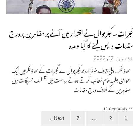
گجرات۔ کجریوال نے اقتدار میں آنے پر مظاہرین پر درج
مقدمات واپس لینے کا کیا وعدہ
اکتوبر 17, 2022
بھاؤ نگر۔ دہلی چیف منسٹر اروند کجریوال نے گجرات کے بھاؤ نگر میں ایک
عوامی جلسہ عام خطاب کرتے ہوئے ریاست میں مختلف تحریکات میں
مظاہرین کے خلاف درج مقدمات
Older posts
Page
Page
Page
→
Next
7
…
2
1