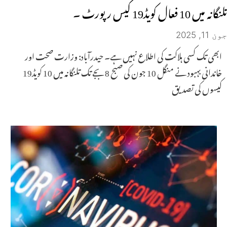
تلنگانہ میں 10 فعال کویڈ19 کیس رپورٹ ۔
جون 11, 2025
ابھی تک کسی ہلاکت کی اطلاع نہیں ہے۔ حیدرآباد: وزارت صحت اور
خاندانی بہبود نے منگل 10 جون کی صبح 8 بجے تک تلنگانہ میں 10 کویڈ19
کیسوں کی تصدیق