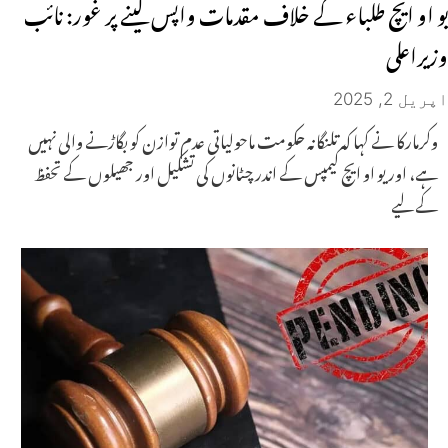
یو او ایچ طلباء کے خلاف مقدمات واپس لینے پر غور: نائب
وزیراعلی
اپریل 2, 2025
وکرمارکا نے کہا کہ تلنگانہ حکومت ماحولیاتی عدم توازن کو بگاڑنے والی نہیں
ہے، اور یو او ایچ کیمپس کے اندر چٹانوں کی تشکیل اور جھیلوں کے تحفظ
کے لیے