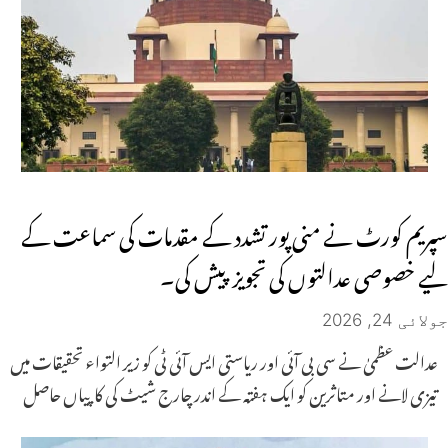
سپریم کورٹ نے منی پور تشدد کے مقدمات کی سماعت کے
لیے خصوصی عدالتوں کی تجویز پیش کی۔
جولائی 24, 2026
عدالت عظمیٰ نے سی بی آئی اور ریاستی ایس آئی ٹی کو زیر التواء تحقیقات میں
تیزی لانے اور متاثرین کو ایک ہفتہ کے اندر چارج شیٹ کی کاپیاں حاصل