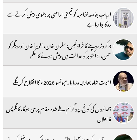
ارباب جامعہ نظامیہ کو قیمتی اراضی پر دعوی پیش کرنے سے
روکا جا رہا ہے
3 کروڑ روپئے کا فراڈ کیس: سلمان خان، الویرا خان اوردیگر کو
سمن، 5 اکتوبر کو عدالت میں پیش ہونے کا حکم
امیت شاہ بھارتیہ ودیا پار مہوتسو 2026ء کا افتتاح کرینگے
چھاتروں کی گونج،پروگرام طے شدہ مقام پر ہی ہوگا، کانگریس
کا اعلان
حیدرآباد کے 15 اسمبلی حلقوں سے 10 لاکھ ووٹ ختم کرنے