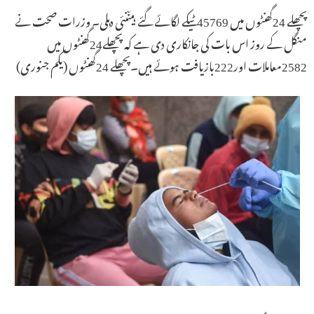
پچھلے 24گھنٹوں میں 45769ٹیکے لگائے گئے ہیںنئی دہلی۔ وزرات صحت نے
منگل کے روز اس بات کی جانکاری دی ہے کہ پچھلے24گھنٹوں میں
2582معاملات اور222بازیافت ہوئے ہیں۔پچھلے 24گھنٹوں (یکم جنوری)