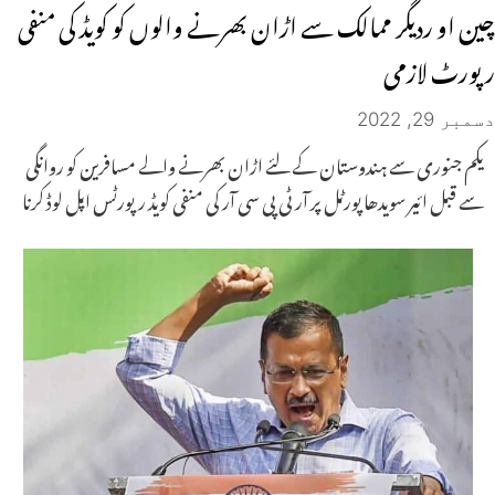
چین او ردیگر ممالک سے اڑان بھرنے والوں کو کویڈ کی منفی
رپورٹ لازمی
دسمبر 29, 2022
یکم جنوری سے ہندوستان کے لئے اڑان بھرنے والے مسافرین کو روانگی
سے قبل ائیر سویدھا پورٹل پر آر ٹی پی سی آر کی منفی کویڈ رپورٹس اپل لوڈ کرنا