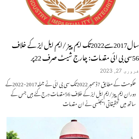
سال2017سے2022تک ایم پیز /ایم ایل ایز کے خلاف
56سی بی ائی مقدمات: چارج شیٹ صرف 22پر
فروری 27, 2023
حکومت کے مطابق 7ڈسمبر 2022تک سی بی ائی نے جملہ2017-2022کے
دوران ایم پیز/ایم ایل ایز کے خلاف 56مقدمات درج کئے ہیں جس کے
ساتھ میں تحقیقاتی ایجنسی نے ان مقدمات