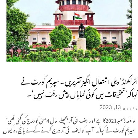
اتراکھنڈ‘ دہلی اشتعال انگیز تقریریں۔ سپریم کورٹ نے
کہاکہ’تحقیقات میں کوئی نمایاں پیش رفت نہیں‘۔
جنوری 13, 2023
واقعہ ڈسمبر2021کاہے اور ایف ائی آر پچھلے سال 4مئی کو درج کی گئی تھی‘
سپریم کورٹ نے کہاکہ ”آپ کو ایف ائی آر درج کرنے کے لئے پانچ ماہ کیوں