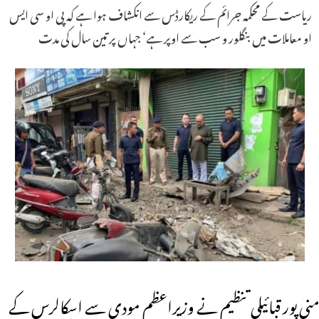
ریاست کے محکمہ جرائم کے ریکارڈس سے انکشاف ہوا ہے کہ پی او سی ایس
او معاملات میں بنگلور و سب سے اوپر ہے‘ جہاں پر تین سال کی مدت
منی پور قبائیلی تنظیم نے وزیراعظم مودی سے اسکالرس کے