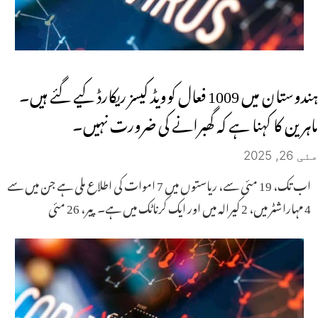
ہندوستان میں 1009 فعال کوویڈ کیسز ریکارڈ کیے گئے ہیں۔
ماہرین کا کہنا ہے کہ گھبرانے کی ضرورت نہیں۔
مئی 26, 2025
اب تک، 19 مئی سے، ریاستوں میں 7 اموات کی اطلاع ملی ہے جن میں سے
4 مہاراشٹر میں، 2 کیرالہ میں اور ایک کرناٹک میں ہے۔ پیر، 26 مئی