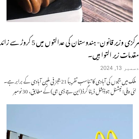
مرکزی وزیر قانون- ہندوستان کی عدالتوں میں 5 کروڑ سے زائد
مقدمات زیر التوا ہیں۔
دسمبر 13, 2024
ملک میں ججوں کی آبادی کا تناسب تقریباً 21 ججز فی ملین آبادی کے برابر ہے۔
نئی دہلی: نیشنل جوڈیشل ڈیٹا گرڈ (این جے ڈی جی) کے مطابق، 30 نومبر