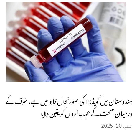
ہندوستان میں کویڈ19 کی صورتحال قابو میں ہے، خوف کے
درمیان صحت کے عہدیداروں کو یقین دلایا
مئی 20, 2025