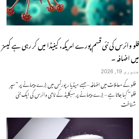
فلو وائرس کی نئی قسم پورے امریکہ، کینیڈا میں کر رہی ہے کیسز
میں اضافہ ۔
جنوری 19, 2026
فلو کے معاملات میں اضافہ – جسے میڈیا رپورٹس میں بڑے پیمانے پر “سپر
فلو” کہا جاتا ہے – بڑے پیمانے پر سبکلیڈ کے نامی وائرس کی ایک نئی
شناخت