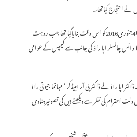
 نے احتجاج کیاتھا۔
روہت ویمولہ کی تیسری برسی17جنوری کے روز ہے۔کیمپس میں ویلی واڈا4جنوری2016کو اس وقت بنایاگیا تھا جب روہت
نا کا وائس چانسلر اپا راؤ کی جانب سے کیمپس کے عوامی
ر اپا راؤ نے ڈاکٹر بی آر امبیڈکر ‘ مہاتما جیوتی راؤ
دلت احترام کی نظر سے دیکھتے ہیں کی تصوئیرہٹادی