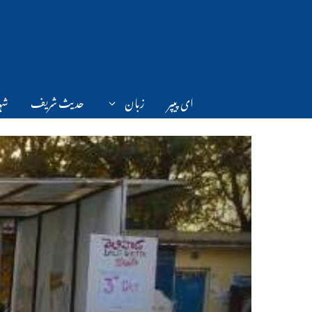
Ski
t
conten
ای پیپر
زبان
حدیث شریف
شہر