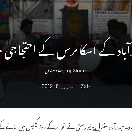
آباد کے اسکالرس کے احتجاجی مق
Top Stories
,
ہندوستان
Zabi
جنوری 8, 2019
اد۔حیدرآباد سنٹرل یونیورسٹی نے اتوا ر کے روز کیمپس میں بنائے گئے 