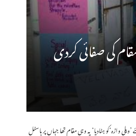
ام کی صفائی کردی
’ویلی واڑہ‘کو ہٹادیا‘ یہ وہی مقام تھا جہاں پر ہاسٹل