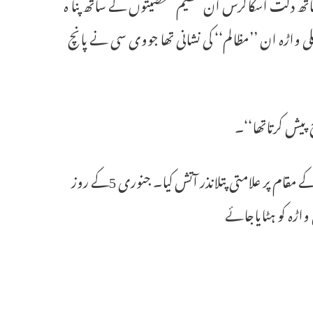
ساتھ دلت اسکالرس ان عظیم شخصیتوں کے ساتھ پنا ہ
واڑہ ان ’’مظالم‘‘ کی نشانی تھا جووی سی نے پانچ
 پیش کرتاتھا‘‘۔
اتوار کے روز اے ایس اے نے احتجاج منظم کرتے ہوئے ویلی واڑہ کے مقام پر علامتی پتلانذر آتش کیا۔ جنوری 5کے روز
ڑہ کو ہٹایاجائے