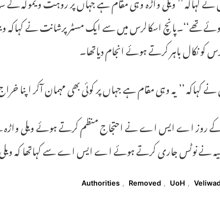
 نے کہاکہ ’’ ویلی واڑہ وہی مقام ہے جہاں پر روہت ویمولہ کے 
ئے تھے‘‘۔پانچ اسکالرس میں سے ایک مسٹر پرشانت نے کہاکہ ویلی 
س کو نکال باہر کرتے ہوئے انجام دیاتھا۔
نے کہاکہ ’’ یہ وہی مقام ہے جہاں پر کوئی بھی مہمان آکر اپنا خراج
میہ نے نوٹس جاری کرتے ہوئے اے ایس اے سے کہاتھا کہ ویلی وا
T
Authorities
,
Removed
,
UoH
,
Veliwa