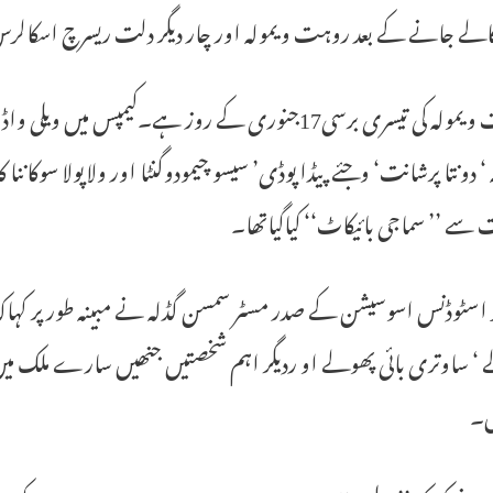
الے جانے کے بعد روہت ویمولہ اور چار دیگر دلت ریسرچ اسکالرس
 ‘ دونتا پرشانت‘ وجئے پیڈا پوڈی’ سیسو چیمودوگنٹا اور ولاپولا سوکان
 سے ’’ سماجی بائیکاٹ‘‘ کیاگیاتھا۔
ر اسٹوڈنس اسوسیشن کے صدر مسٹر سمسن گڈلہ نے مبینہ طور پر کہاکہ ڈاکٹ
‘ ساوتری بائی پھولے او ردیگر اہم شخصتیں جنھیں سارے ملک میں 
ں۔