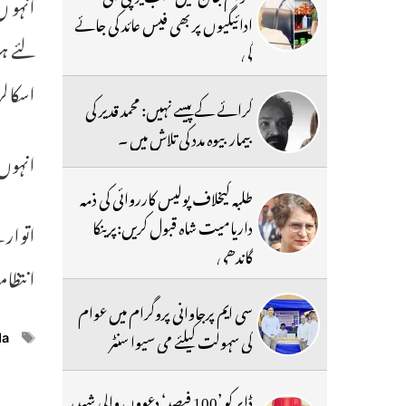
انہو ں
ادائیگیوں پر بھی فیس عائد کی جائے
لئے ہو
گی
اسکالر
کرائے کے پیسے نہیں: محمد قدیر کی
بیمار بیوہ مدد کی تلاش میں ۔
انہوں 
طلبہ کیخلاف پولیس کارروائی کی ذمہ
داریامیت شاہ قبول کریں:پرینکا
گاندھی
انتظا
سی ایم پرجاوانی پروگرام میں عوام
کی سہولت کیلئے می سیوا سنٹر
ags
da
ڈابر کو ’100 فیصد‘ دعووں والی شہد،