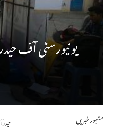
یونیورسٹی آف حیدر
مشہور خبریں
حیدرآب