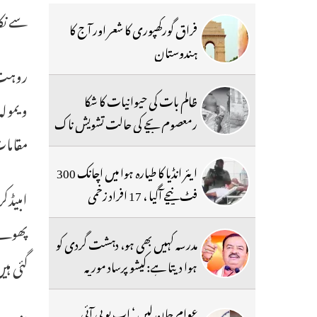
سے نک
فراق گورکھپوری کا شعر اور آج کا
ہندوستان
ظالم بات کی حیوانیات کا شکا
ویمولہ
رمعصوم بچے کی حالت تشویش ناک
مقامات
ایئر انڈیا کا طیارہ ہوا میں اچانک 300
فٹ نیچے آگیا ، 17 افراد زخمی
امبیڈک
پھولے 
مدرسہ کہیں بھی ہو، دہشت گردی کو
گئی ہی
ہوا دیتا ہے:کیشو پرساد موریہ
عوام جان لیں ‘ اب یو پی آئی