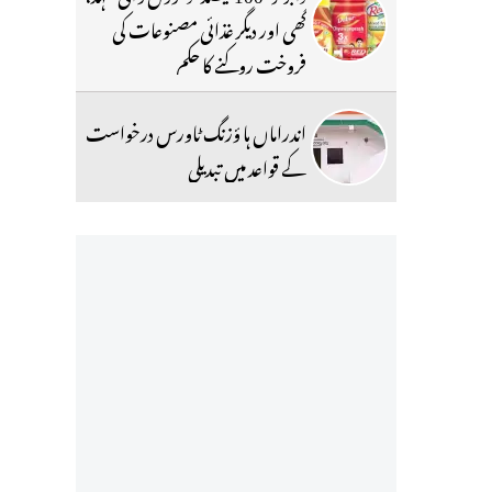
گھی اور دیگر غذائی مصنوعات کی
فروخت روکنے کا حکم
اندراماں ہا ؤزنگ ٹاورس درخواست
کے قواعد میں تبدیلی