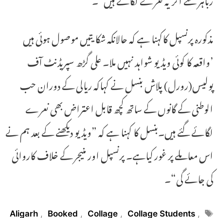
مذکورہ پرنسپل کاکہنا ہے کہ حالانکہ شکایتیں موصول ہوئی ہیں
’واقعہ کا کوئی ویڈیو شواہد نہیں ملا۔ علی گڑھ سپریڈنٹ آف
پولیس(رورل) پلاش بنسل نے کہاکہ ریالی کے دوران حب
الوطنی کے گانوں کے ساتھ کچھ قابل اعتراض بھی نعرے
لگائے گئے ہیں۔بنسل کا کہنا ہے کہ ”ویڈیو دیکھنے کے بعد ہم نے
اس معاملے پر غور کیاہے۔ پرنسپل اور منیجر کے خلاف کاروائی
کی جائے گی“۔
Tags
Aligarh
,
Booked
,
Collage
,
Collage Students
,