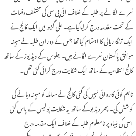
نعرے لگانے پر طلبہ کے خلاف ائی پی سی کی مختلف دفعات
کے تحت مقدمہ درج کرلیاگیاہے۔ علی گڑھ میں ایک کالج نے
ایک ترنگا ریالی کا اہتمام کیاتھا جس کے دوران طلبہ نے مبینہ
موافق پاکستان نعرے لگائے ہیں۔ جلوس کے ویڈیوز کے ساتھ
کالج انتظامیہ کے ساتھ ایک شکایت درج کرائی گئی تھی۔
تاہم کوئی کاروائی نہیں کی گئی کالج نے معاملہ کو مبینہ دبانے کی
کوشش کی۔ پھر ویڈیوکے ساتھ یہ شکایت پولیس کے پاس گئی
اسی کی بنیاد پر نامعلوم طلبہ کے خلاف ایک مقدمہ درج