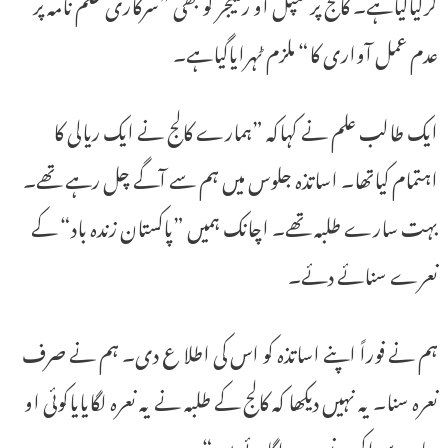
کرلیاگیاہے۔ کالج پرنسپل او رمنیجر کو بھی ”سرکاری حکم نامہ پر
عدم عمل آواری کا“ ملزم ٹہرایاگیاہے۔
ایک طالب علم نے کہاکہ ”ہمارے کالج نے ایک ریالی کا
اہتمام کیاتھا۔ اساتذہ جلوس میں ہم سے آگے چل رہے تھے۔
بہت سارے طلبہ تھے۔ اچانک ہمیں ”پاکستان زندہ باد“ کے
نعرے سنائے دئے۔
ہم نے فوراً اپنے اساتذہ کو اس کی اطلا ع دی۔ ہم نے صرف
نعرہ سنا۔ یہ نہیں دیکھا کہ کالج کے طلبہ نے یہ نعرہ لگایایاکوئی او
رباہر سے اکر یہ نعرے لگائے ہیں“۔