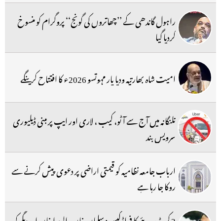
راہول گاندھی کے ’’چھاتروں کی گونج‘‘ پروگرام کو منسوخ
کردیا گیا
امیت شاہ بھارتیہ ودیا پار مہوتسو 2026ء کا افتتاح کرینگے
تلنگانہ میں آج سے آٹو، کیب ، لاری اور ایپ پر مبنی ڈیلیوری
سرویس بند
ارباب جامعہ نظامیہ کو قیمتی اراضی پر دعوی پیش کرنے سے
روکا جا رہا ہے
3 کروڑ روپئے کا فراڈ کیس: سلمان خان، الویرا خان اوردیگر کو