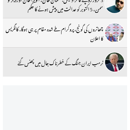
سمن، 5 اکتوبر کو عدالت میں پیش ہونے کا حکم
چھاتروں کی گونج،پروگرام طے شدہ مقام پر ہی ہوگا، کانگریس
کا اعلان
ٹرمپ ایران جنگ کے خطرناک جال میں پھنس گئے