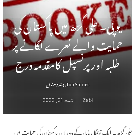
یوپی۔ علی گڑھ میں پاکستان کی
حمایت والے نعرے لگانے پر
طلبہ اور پرنسپل کامقدمہ درج
Top Stories
,
ہندوستان
Zabi
اگست 21, 2022
علی گڑھ۔ ایک ترنگا ریالی کے دوران پاکستان کی حمایت میں