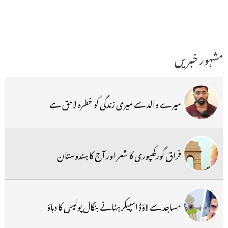
مشہور خبریں
میرے والد سے میری زندگی کو خطرہ لاحق ہے
فراق گورکھپوری کا شعر اور آج کا ہندوستان
مساجد سے لاؤڈ اسپیکر ہٹانے بنگال پولیس کا دباؤ