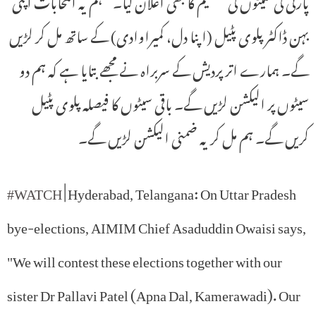
پارٹی کی سیٹوں کی تقسیم کا بھی اعلان کیا۔ “ہم یہ انتخابات اپنی
بہن ڈاکٹر پلوی پٹیل (اپنا دل، کمیراوادی) کے ساتھ مل کر لڑیں
گے۔ ہمارے اتر پردیش کے سربراہ نے مجھے بتایا ہے کہ ہم دو
سیٹوں پر الیکشن لڑیں گے۔ باقی سیٹوں کا فیصلہ پلوی پٹیل
کریں گے۔ ہم مل کر یہ ضمنی الیکشن لڑیں گے۔
#WATCH
| Hyderabad, Telangana: On Uttar Pradesh
bye-elections, AIMIM Chief Asaduddin Owaisi says,
"We will contest these elections together with our
sister Dr Pallavi Patel (Apna Dal, Kamerawadi). Our