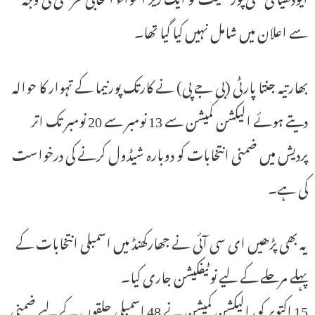
سے اعلان میں شامل نہیں کیا گیا تھا۔
بھارتیہ جنتا پارٹی (بی جے پی) نے کارتک پورنیما کے تہوار کا حوالہ
دیتے ہوئے الیکشن کمیشن سے 13 نومبر سے 20 نومبر تک اتر
پردیش میں ضمنی انتخابات کو دوبارہ شیڈول کرنے کی درخواست
کی ہے۔
یہ بھی پڑھیں ای سی آئی نے جھارکھنڈ میں اسمبلی انتخابات کے
پہلے مرحلے کے لیے نوٹیفکیشن جاری کیا۔
15 اکتوبر کو، الیکشن کمیشن نے 48 اسمبلی حلقوں کے لیے ضمنی