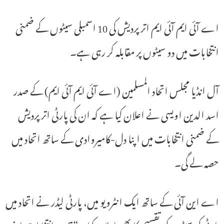
اے آئی ایم آئی ایم اتر پردیش کی 10 اسمبلی سیٹوں کے ضمنی
انتخابات میں دو سیٹوں پر مقابلہ کر رہی ہے۔
آل انڈیا مجلس اتحاد المسلمین (اے آئی ایم آئی ایم) کے صدر
اسد الدین اویسی نے اعلان کیا ہے کہ ان کی پارٹی اتر پردیش
کے ضمنی انتخابات میں اپنا دل-کامیروادی کے ساتھ اتحاد میں
حصہ لے گی۔
اے این آئی کے ساتھ ایک انٹرویو میں، پارٹی لیڈر نے اتحاد میں