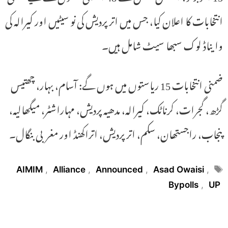
انتخابات کا اعلان کیا، جس میں اتر پردیش کی نو سیٹیں اور کیرالہ کی
وایناڈ لوک سبھا سیٹ شامل ہیں۔
ضمنی انتخابات 15 ریاستوں میں ہوں گے: آسام، بہار، چھتیس
گڑھ، گجرات، کرناٹک، کیرالہ، مدھیہ پردیش، مہاراشٹر، میگھالیہ،
پنجاب، راجستھان، سکم، اتر پردیش، اتراکھنڈ اور مغربی بنگال۔
Tags
AIMIM
,
Alliance
,
Announced
,
Asad Owaisi
,
Bypolls
,
UP