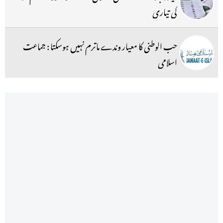
کی تیاری
حب الوطنی کا معیار وندے ماترم نہیں ہوسکتا : جماعت
اسلامی