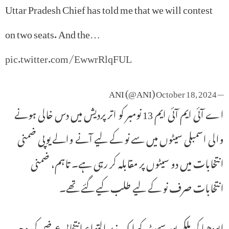
Uttar Pradesh Chief has told me that we will contest
on two seats. And the…
pic.twitter.com/EwwrRlqFUL
October 18, 2024
— ANI (@ANI)
اے آئی ایم آئی ایم 13 نومبر کو اتر پردیش میں دس خالی ہونے
والی اسمبلی سیٹوں میں سے نو کے لیے آنے والے یوپی ضمنی
انتخابات میں دو سیٹوں پر مقابلہ کر رہی ہے۔ تاہم، ضمنی
انتخابات صرف نو کے لیے طلب کیے گئے تھے۔
ایودھیا کی ملکی پور سیٹ کو ایک زیر التواء انتخابی عرضی کی وجہ