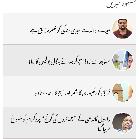
مشہور خبریں
میرے والد سے میری زندگی کو خطرہ لاحق ہے
مساجد سے لاؤڈ اسپیکر ہٹانے بنگال پولیس کا دباؤ
فراق گورکھپوری کا شعر اور آج کا ہندوستان
راہول گاندھی کے ’’چھاتروں کی گونج‘‘ پروگرام کو منسوخ
کردیا گیا