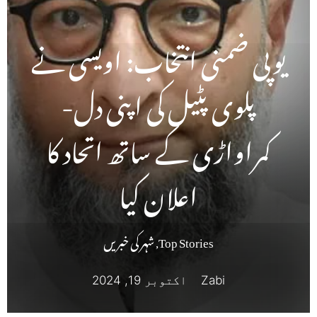
یوپی ضمنی انتخاب: اویسی نے
پلوی پٹیل کی اپنی دل-
کمراواڑی کے ساتھ اتحاد کا
اعلان کیا
Top Stories
,
شہر کی خبریں
Zabi
اکتوبر 19, 2024