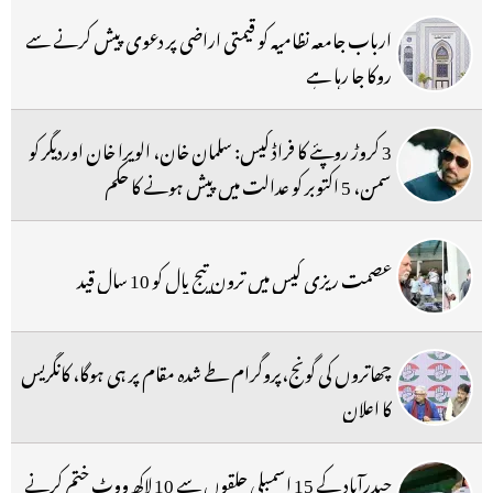
ارباب جامعہ نظامیہ کو قیمتی اراضی پر دعوی پیش کرنے سے
روکا جا رہا ہے
3 کروڑ روپئے کا فراڈ کیس: سلمان خان، الویرا خان اوردیگر کو
سمن، 5 اکتوبر کو عدالت میں پیش ہونے کا حکم
عصمت ریزی کیس میں ترون تیج پال کو 10 سال قید
چھاتروں کی گونج،پروگرام طے شدہ مقام پر ہی ہوگا، کانگریس
کا اعلان
حیدرآباد کے 15 اسمبلی حلقوں سے 10 لاکھ ووٹ ختم کرنے