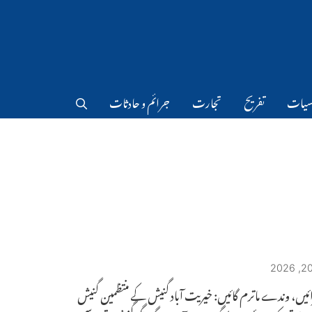
سیات
تفریح
تجارت
جرائم و حادثات
ائیں، وندے ماترم گائیں: خیریت آباد گنیش کے منتظمین گنیش