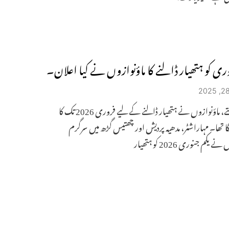
وری کو ہتھیار ڈالنے کا ماؤنوازوں نے کیا اعلان۔
پچھلے ہفتے، ماؤنوازوں نے ہتھیار ڈالنے کے لیے فروری 2026 تک کا
ا تھا۔ مہاراشٹر، مدھیہ پردیش اور چھتیس گڑھ میں سرگرم
 یکم جنوری 2026 کو ہتھیار