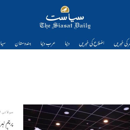
 کی خبریں
اضلاع کی خبریں
دنیا
عرب دنیا
ہندوستان
سیا
جولائی 20, 2026
پرچم لہر