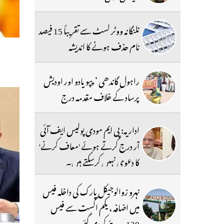
تلنگانہ ووٹر لسٹ سے تقریباً 15 فیصد
نام حذف ہونے کا اندیشہ
راہول گاندھی ‘ پپو یادو اور اودیش
پرساد کے خلاف مقدمہ درج
اداریہ: پی ایم مودی پولیس ایف آئی
آر درج کرتے ہوئے 'معاف کرنے'
کا دعوی نہیں کرسکتے ہیں۔
نہرو زوالوجیکل پارک کی داخلہ فیس
میں اضافہ ، یکم اگست سے فیس
120 روپئے کردی گئی