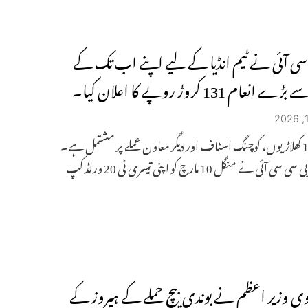
سی آئی نے ٹیم انڈیا کے لیے اپنے اب تک کے
عام 131 کروڑ روپے کا اعلان کیا۔
یہ رقم 15 کھلاڑیوں، کوچنگ اسٹاف اور دیگر معاون عملے پر مشتمل ہے۔
ی آئی نے منگل 10 مارچ کو اپنی تیسری ٹی 20 ورلڈ کپ
وی وزیر اعظم نے بوندی بیچ حملے کے ہیروز کے