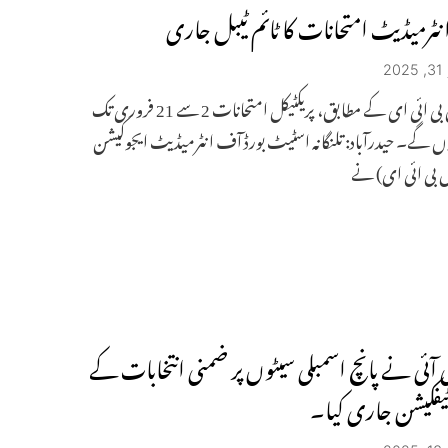
 انٹرمیڈیٹ امتحانات کا ٹائم ٹیبل جاری
2
ڈی ایس بی ائی ای کے مطابق، پریکٹیکل امتحانات 2 سے 21 فروری تک
ں گے۔ حیدرآباد: تلنگانہ اسٹیٹ بورڈ آف انٹرمیڈیٹ ایجوکیشن
 بی ائی ای) نے
آئی نے پانچ اسمبلی سیٹوں پر ضمنی انتخابات کے
ٹیفکیشن جاری کیا۔