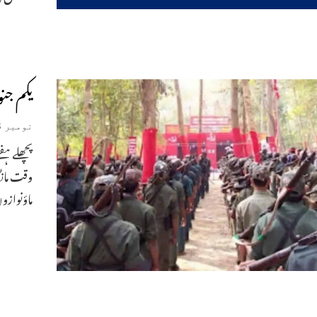
یکم جن
نومبر 28, 2025
وقت مانگ
ماؤنوازوں نے