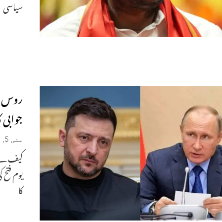
سیاسی
روس نے
جوابی 
مئی 5, 2026
کیف نے ب
یوم فتح 
کا