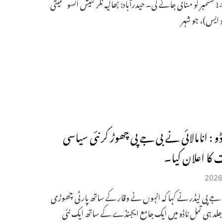
چترتھی 14 ستمبر کو منائی جائے گی۔ حیدرآباد: بھاگیہ نگر گنیش اتسو سمیتی
و ایس)، جو شہر
و : انامالائی نے بی جے پی چھوڑ کر نئی سیاسی
کا اعلان کیا۔
جے پی لیڈر نے کہا کہ انہوں نے وقار کے ساتھ پارٹی چھوڑی
لد ہی تمل ناڈو میں ایک جامع ایجنڈے کے ساتھ ایک نئی