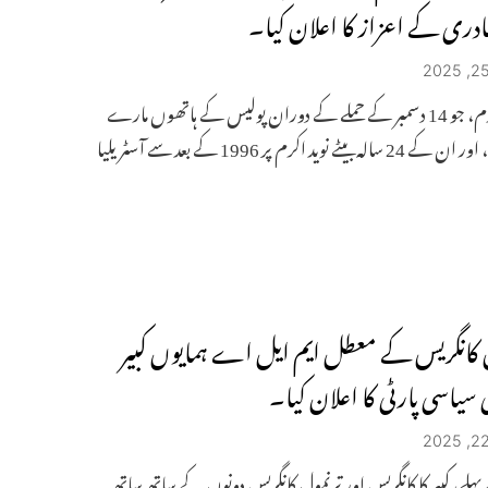
ادری کے اعزاز کا اعلان کیا۔
ساجد اکرم، جو 14 دسمبر کے حملے کے دوران پولیس کے ہاتھوں مارے
گئے تھے، اور ان کے 24 سالہ بیٹے نوید اکرم پر 1996 کے بعد سے آسٹریلیا
 کانگریس کے معطل ایم ایل اے ہمایوں کبیر
 سیاسی پارٹی کا اعلان کیا۔
لے، کبیر کا کانگریس اور ترنمول کانگریس دونوں کے ساتھ ساتھ