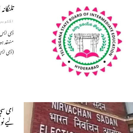
تلنگانہ
اکتوبر 31, 025
منعقد ہو
(ڈی ایس
ای سی 
لیے نو