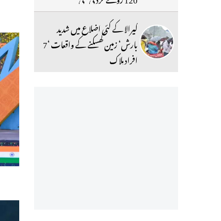
کیرالا کے کئی اضلاع میں شدید
بارش‘ زمین کھسکنے کے واقعات ‘7
افراد ہلاک