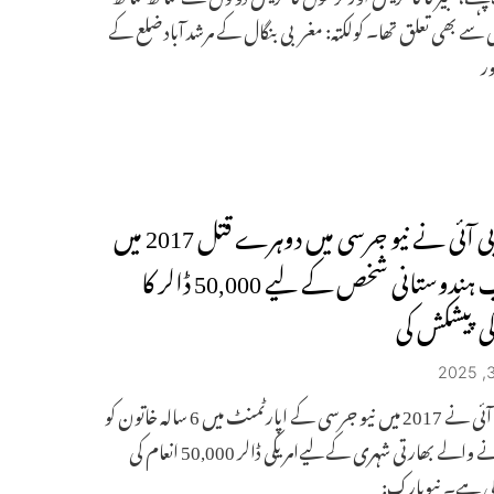
 سے بھی تعلق تھا۔ کولکتہ: مغربی بنگال کے مرشد آباد ضلع کے
ر
ایف بی آئی نے نیو جرسی میں دوہرے قتل 2017 میں
مطلوب ہندوستانی شخص کے لیے 50,000 ڈالر کا
کی پیشکش کی
ایف بی آئی نے 2017 میں نیو جرسی کے اپارٹمنٹ میں 6 سالہ خاتون کو
قتل کرنے والے بھارتی شہری کے لیےامریکی ڈالر 50,000 انعام کی
ی ہے۔ نیویارک: