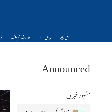
Ski
t
conten
ای پیپر
زبان
حدیث شریف
شہر
Announced
مشہور خبریں