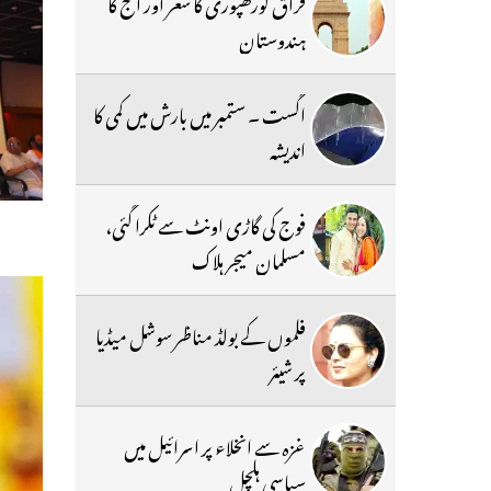
فراق گورکھپوری کا شعر اور آج کا
ہندوستان
اگست ۔ ستمبر میں بارش میں کمی کا
اندیشہ
فوج کی گاڑی اونٹ سے ٹکرا گئی،
مسلمان میجر ہلاک
فلموں کے بولڈ مناظر سوشل میڈیا
پر شیئر
غزہ سے انخلاء پر اسرائیل میں
سیاسی ہلچل