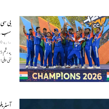
بی سی 
سب سے بڑے ان
مارچ 10, 2026
نئی دہلی: بی سی س
آسٹریل