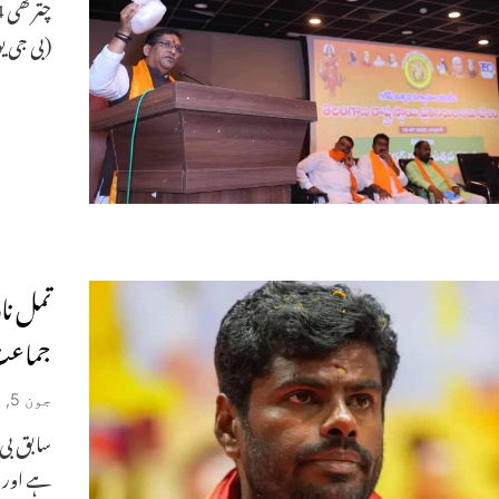
(بی جی ی
تمل ناڈ
جماعت 
جون 5, 2026
سابق بی 
ہے اور ج