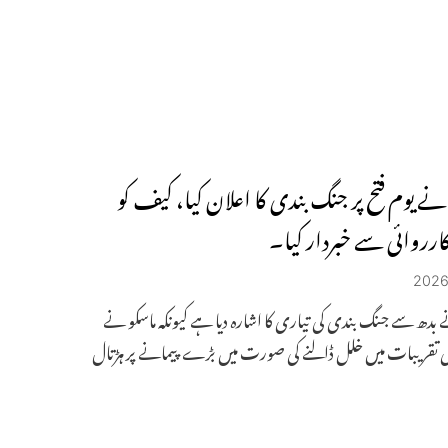
 یوم فتح پر جنگ بندی کا اعلان کیا، کیف کو
کارروائی سے خبردار کیا۔
دھ سے جنگ بندی کی تیاری کا اشارہ دیا ہے کیونکہ ماسکو نے
کی تقریبات میں خلل ڈالنے کی صورت میں بڑے پیمانے پر ہڑتال