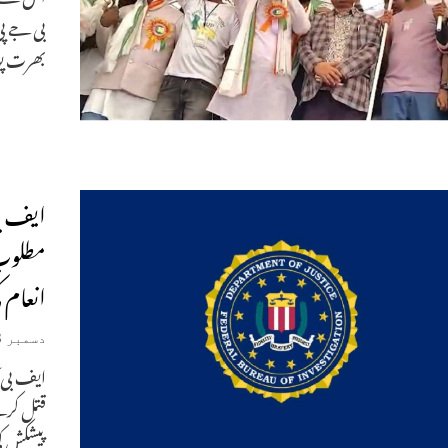
بی جے پی
بھرت پو
انعام 
دسمبر 3, 2025
پیشکش ک