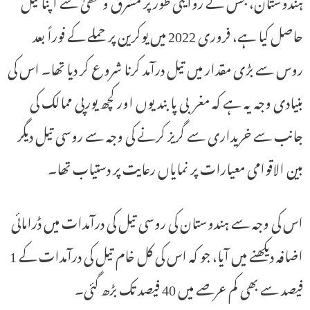
ہندوستان، جس نے روایتی طور پر مشرق وسطیٰ سے اپنا تیل
حاصل کیا ہے، فروری 2022 میں یوکرین پر حملے کے فوراً بعد
روس سے بڑی مقدار میں تیل درآمد کرنا شروع کر دیا تھا۔ اس کی
بنیادی وجہ یہ ہے کہ مغربی پابندیوں اور کچھ یورپی ممالک کی
جانب سے خریداری سے گریز کرنے کی وجہ سے روسی تیل دیگر
بین الاقوامی معیارات پر نمایاں رعایت پر دستیاب تھا۔
اس کی وجہ سے ہندوستان کی روسی تیل کی درآمدات میں ڈرامائی
اضافہ دیکھنے میں آیا، جو کہ اس کی کل خام تیل کی درآمدات کے 1
فیصد سے بھی کم عرصے میں 40 فیصد تک بڑھ گئی۔