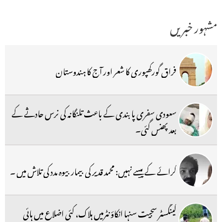
مشہور خبریں
فراق گورکھپوری کا شعر اور آج کا ہندوستان
سعودی سفری پابندی کے باعث تلنگانہ کی نرس حادثے کے
بعد پھنس گئی۔
کرائے کے پیسے نہیں: محمد قدیر کی بیمار بیوہ مدد کی تلاش میں ۔
گینگسٹر سجیت سنہا انکاؤنٹرمیں ہلاک، کئی اضلاع میں ہائی