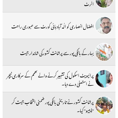
الرٹ
افضال انصاری کو الٰہ آباد ہائی کورٹ سے عبوری راحت
بہار کے بانکی پور سے پرشانت کشورکی شاندار جیت
پرائیویٹ اسکول کی تشہیر کرنے والے کھمم کے سرکاری ٹیچر
نے استعفیٰ دے دیا۔
پرشانت کشور نے تاریخی بانکی پور ضمنی انتخاب جیت کر
''ڈیبیو'' کیا۔