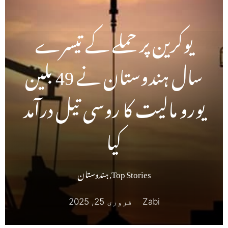
یوکرین پر حملے کے تیسرے
سال ہندوستان نے 49 بلین
یورو مالیت کا روسی تیل درآمد
کیا
Top Stories
,
ہندوستان
Zabi
فروری 25, 2025