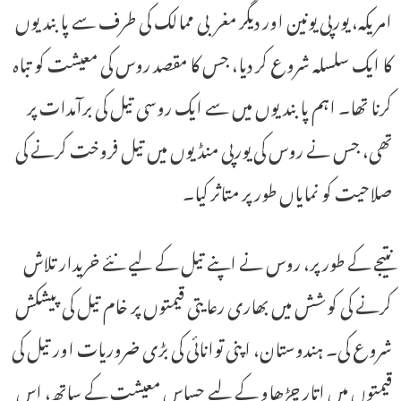
امریکہ، یورپی یونین اور دیگر مغربی ممالک کی طرف سے پابندیوں
کا ایک سلسلہ شروع کر دیا، جس کا مقصد روس کی معیشت کو تباہ
کرنا تھا۔ اہم پابندیوں میں سے ایک روسی تیل کی برآمدات پر
تھی، جس نے روس کی یورپی منڈیوں میں تیل فروخت کرنے کی
صلاحیت کو نمایاں طور پر متاثر کیا۔
نتیجے کے طور پر، روس نے اپنے تیل کے لیے نئے خریدار تلاش
کرنے کی کوشش میں بھاری رعایتی قیمتوں پر خام تیل کی پیشکش
شروع کی۔ ہندوستان، اپنی توانائی کی بڑی ضروریات اور تیل کی
قیمتوں میں اتار چڑھاو کے لیے حساس معیشت کے ساتھ، اس