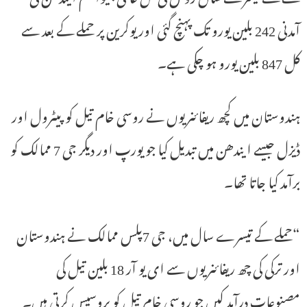
آمدنی 242 بلین یورو تک پہنچ گئی اور یوکرین پر حملے کے بعد سے
کل 847 بلین یورو ہو چکی ہے۔
ہندوستان میں کچھ ریفائنریوں نے روسی خام تیل کو پیٹرول اور
ڈیزل جیسے ایندھن میں تبدیل کیا جو یورپ اور دیگر جی 7 ممالک کو
برآمد کیا جاتا تھا۔
“حملے کے تیسرے سال میں، جی 7پلس ممالک نے ہندوستان
اور ترکی کی چھ ریفائنریوں سے ای یو آر 18 بلین تیل کی
مصنوعات درآمد کیں جو روسی خام تیل کو پروسیس کرتی ہیں۔