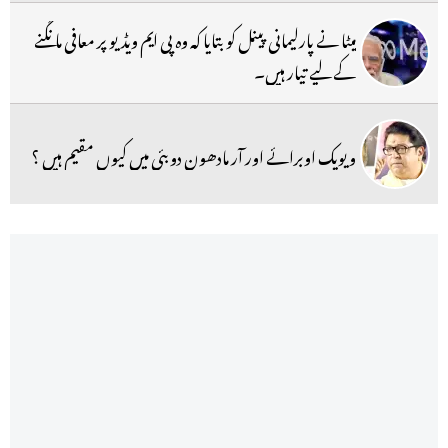
میٹا نے پارلیمانی پینل کو بتایا کہ وہ پی ایم ویڈیو پر معافی مانگنے
کے لیے تیار ہیں۔
ویویک اوبرائے اور آر مادھون دوبئی میں کیوں مقیم ہیں ؟