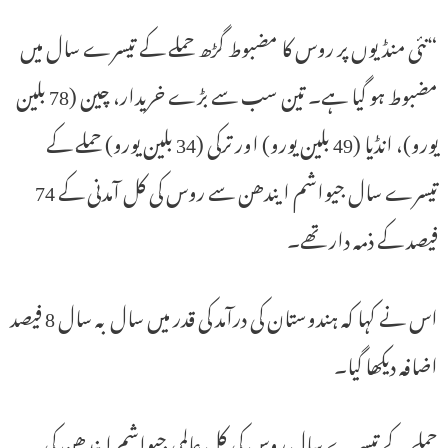
“نئی منڈیوں پر روس کا مضبوط گڑھ حملے کے تیسرے سال میں
مضبوط ہو گیا ہے۔ تین سب سے بڑے خریدار، چین (78 بلین
یورو)، انڈیا (49 بلین یورو) اور ترکی (34 بلین یورو) حملے کے
تیسرے سال جیواشم ایندھن سے روس کی کل آمدنی کے 74
فیصد کے ذمہ دار تھے۔
اس نے کہا کہ ہندوستان کی درآمد کی قدر میں سال بہ سال 8 فیصد
اضافہ دیکھا گیا۔
حملے کے تیسرے سال روس کی کل عالمی جیواشم ایندھن کی