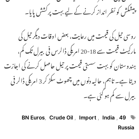
پیشکش کو نظر انداز کرنے کے لیے بہت پرکشش پایا۔
روسی تیل کی قیمت میں رعایت، بعض اوقات دیگر تیل کی
مارکیٹ قیمت سے 18-20 امریکی ڈالرس فی بیرل تک کم،
ہندوستان کو بہت سستی قیمت پر تیل حاصل کرنے کی اجازت
دیتا ہے۔ تاہم، حالیہ دنوں میں چھوٹ سکڑ کر 3 امریکی ڈالر فی
بیرل سے کم ہو گئی ہے۔
Tags
,
Crude Oil
,
Import
,
India
,
49 BN Euros
Russia