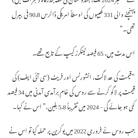
پہنچنے والی 331 کھیپوں کی اوسطاً امریکی ڈالرس 90.8 فی بیرل
تھی۔”
اس مدت میں، 65 فیصد ٹینکرز کیپ کے تابع تھے۔
“قیمت کی حد لاگت، انشورنس اور فریٹ (سی آئی ایف) کی
قیمت پر لاگو کرنے سے روس کی خام برآمدی آمدنی میں 34 فیصد
کمی ہو جائے گی – 2024 میں تقریباً 5.8 بلین،” اس نے کہا۔
جب روس نے فروری 2022 میں یوکرین پر حملہ کیا تو اس نے