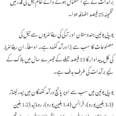
برآمدات کے لیے استعمال ہونے والے خام تیل کی قدر میں
تخمینہ 25 فیصد اضافہ ہوا۔
یورپی یونین ہندوستان اور ترکی کی ریفائنریوں سے تیل کی
مصنوعات کا سب سے بڑا درآمد کنندہ ہے۔ اوسطاً، ان ریفائنریز
کی کل پیداوار کا 13 فیصد حملے کے تیسرے سال میں بلاک کے
لیے برآمدات کی طرف ہدف ہے۔
یورپی یونین میں سب سے اوپر پانچ درآمد کنندگان میں نیدرلینڈز
(3.3 بلین یورو)، فرانس (1.4 بلین یورو)، رومانیہ (1.2 بلین
یورو)، اسپین (1.1 بلین یورو) اور اٹلی (949 ملین یورو) تھے۔