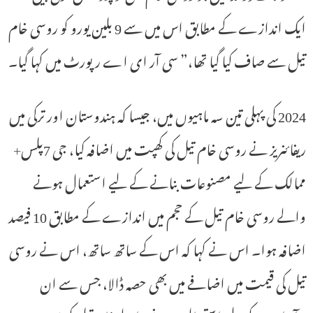
ایک اندازے کے مطابق اس میں سے 9 بلین یورو کو روسی خام
تیل سے صاف کیا گیا تھا،” سی آر ای اے رپورٹ میں کہا گیا۔
2024 کی پہلی تین سہ ماہیوں میں، جیسا کہ ہندوستان اور ترکی میں
ریفائنریز نے روسی خام تیل کی کھپت میں اضافہ کیا، جی 7پلس+
ممالک کے لیے مصنوعات بنانے کے لیے استعمال ہونے
والے روسی خام تیل کے حجم میں اندازے کے مطابق 10 فیصد
اضافہ ہوا۔ اس نے کہا کہ اس کے ساتھ ساتھ، اس نے روسی
تیل کی قیمت میں اضافے میں بھی حصہ ڈالا، جس سے ان