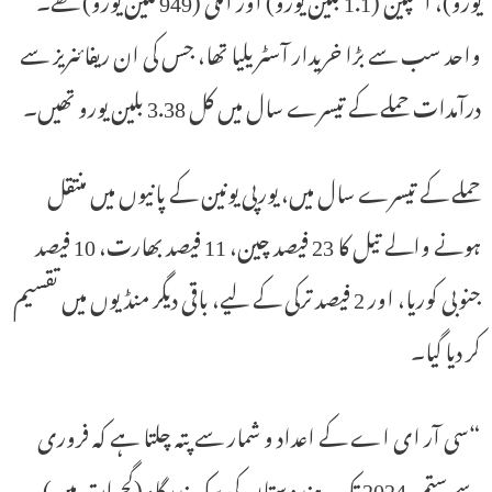
واحد سب سے بڑا خریدار آسٹریلیا تھا، جس کی ان ریفائنریز سے
درآمدات حملے کے تیسرے سال میں کل 3.38 بلین یورو تھیں۔
حملے کے تیسرے سال میں، یورپی یونین کے پانیوں میں منتقل
ہونے والے تیل کا 23 فیصد چین، 11 فیصد بھارت، 10 فیصد
جنوبی کوریا، اور 2 فیصد ترکی کے لیے، باقی دیگر منڈیوں میں تقسیم
کر دیا گیا۔
“سی آر ای اے کے اعداد و شمار سے پتہ چلتا ہے کہ فروری
سے ستمبر 2024 تک، ہندوستان کی سکہ بندرگاہ (گجرات میں)