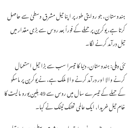
ہندوستان، جو روایتی طور پر اپنا تیل مشرق وسطیٰ سے حاصل
کرتا ہے، یوکرین پر حملے کے فوراً بعد روس سے بڑی مقدار میں
تیل درآمد کرنے لگا۔
نئی دہلی: ہندوستان، دنیا کا تیسرا سب سے بڑا تیل استعمال
کرنے والا اور درآمد کرنے والا ملک ہے، نے یوکرین پر ماسکو
کے حملے کے تیسرے سال میں روس سے 49 بلین یورو مالیت کا
خام تیل خریدا، ایک عالمی تھنک ٹینک نے کہا۔