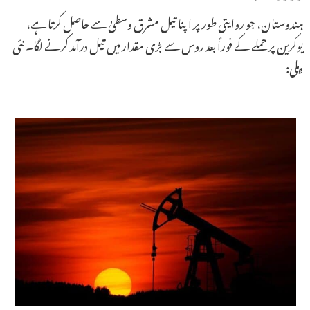
ہندوستان، جو روایتی طور پر اپنا تیل مشرق وسطیٰ سے حاصل کرتا ہے،
یوکرین پر حملے کے فوراً بعد روس سے بڑی مقدار میں تیل درآمد کرنے لگا۔ نئی
دہلی: