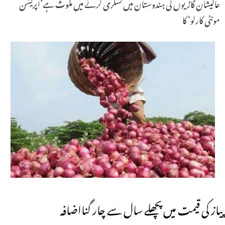
عالیشان گاڑیوں کی ہندوستان میں تسکری کرنے میں ملوث ہے’اپریشن
مونٹی کارلو‘ کا
پیاز کی قیمت میں پچھلے سال سے چار گنااضافہ