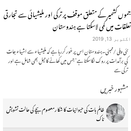
جموں کشمیر کے متعلق موقف پر ترکی اور ملیشیائی سے تجارتی
تعلقات میں کمی لاسکتا ہے ہندوستان
اکتوبر 13, 2019
نئی دہلی /ممبئی۔ہندوستان اس پر غور کررہا ہے کہ ملیشیاء سے اشیاء جات
کی برآمدات پر روک لگاسکتا ہے‘ جس میں کھانے کا تیل بھی شامل ہے اور
ترکی سے
مشہور خبریں
ظالم بات کی حیوانیات کا شکا رمعصوم بچے کی حالت تشویش
ناک