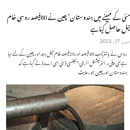
مئی کے مہینے میں ہندوستان‘ چین نے 80فیصد روسی خام
تیل حاصل کیاہے
جون 17, 2023
روس نے بالترتیب 40فیصد اور20فیصد خام تیل ہند اور چین کے لئے دیا
ہےنئی دہلی۔ انٹرنیشنل انرجی ایجنسی (ائی ای اے) نے کہا ہے کہ
ہندوستان اور چین جو رعایت