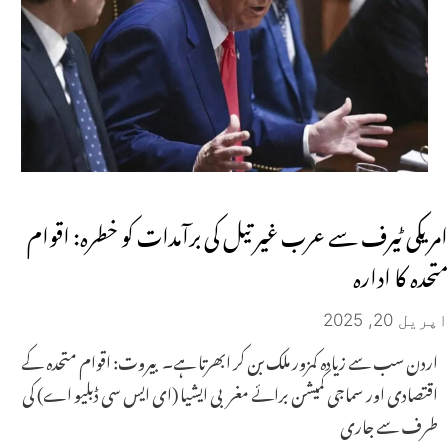
امریکی ٹیرف سے عرب غیر تیل کی برآمدات کو خطرہ: اقوام
متحدہ کا ادارہ
اپریل 20, 2025
اردن سب سے زیادہ کمزور ملک بن کر ابھرتا ہے۔ بیروت: اقوام متحدہ کے
اقتصادی اور سماجی کمیشن برائے مغربی ایشیا (ای ایس سی ڈبلیو اے) کی
طرف سے جاری