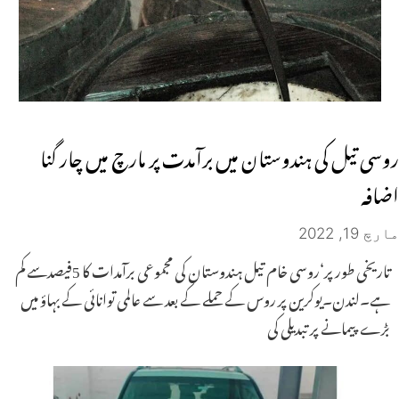
روسی تیل کی ہندوستان میں برآمدت پر مارچ میں چار گنا
اضافہ
مارچ 19, 2022
تاریخی طور پر‘روسی خام تیل ہندوستان کی مجموعی برآمدات کا 5فیصدسے کم
ہے۔لندن۔یوکرین پر روس کے حملے کے بعد سے عالمی توانائی کے بہاؤ میں
بڑے پیمانے پر تبدیلی کی