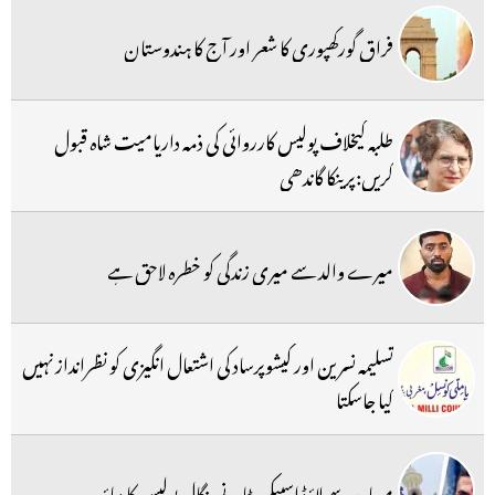
فراق گورکھپوری کا شعر اور آج کا ہندوستان
طلبہ کیخلاف پولیس کارروائی کی ذمہ داریامیت شاہ قبول
کریں:پرینکا گاندھی
میرے والد سے میری زندگی کو خطرہ لاحق ہے
تسلیمہ نسرین اور کیشوپرساد کی اشتعال انگیزی کو نظرانداز نہیں
کیا جاسکتا
مساجد سے لاؤڈ اسپیکر ہٹانے بنگال پولیس کا دباؤ