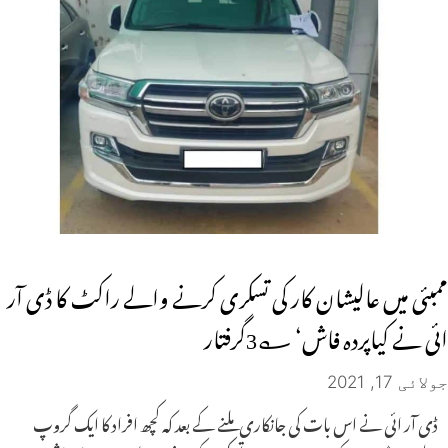
ممبئی میں عالیشان کار کی تسکری کرنے والے راکٹ کا ڈی آر
ائی نے کیاپردہ فاش‘ ؎3گرفتار
جولائی 17, 2021
ڈی آر ائی نے اس بات کی جانکاری ملنے کے بعد کہ کچھ افراد کا ایک گروپ