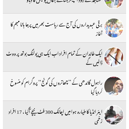
برقی عہدیداروں کی آج سے ریاست بھر میں پرجا باٹا مہم کا
آغاز
ایک خاندان کے تمام افراد اب ایک ہی پولنگ بوتھ پر ووٹ
ڈالیں گے
راہول گاندھی کے ’’چھاتروں کی گونج‘‘ پروگرام کو منسوخ
کردیا گیا
ایئر انڈیا کا طیارہ ہوا میں اچانک 300 فٹ نیچے آگیا ، 17 افراد
زخمی