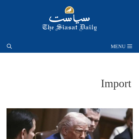
Skip
to
content
MENU
Import