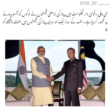
نومبر 30, 2019
نئی دہلی۔قومی دارلحکومت میں پیاز کی بڑھتی قیمتوں نے لوگوں کو آنسو بہانے
پر مجبور کردیاہے۔ جمعہ کے روز ایک او رمرتبہ پیاز کی قیمتوں میں اضافہ دیکھنے کو
ملا