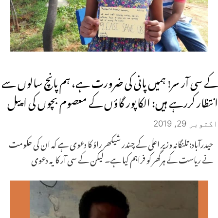
کے سی آر سر! ہمیں پانی کی ضرورت ہے، ہم پانچ سالوں سے
انتظار کررہے ہیں: الکاپور گاؤں کے معصوم بچوں کی اپیل
اکتوبر 29, 2019
حیدرآباد: تلنگانہ وزیر اعلی کے چندر شیکھر راؤ کا دعوی ہے کہ ان کی حکومت
نے ریاست کے ہرگھر کو فراہم کیا ہے۔ لیکن کے سی آر کا یہ دعوی