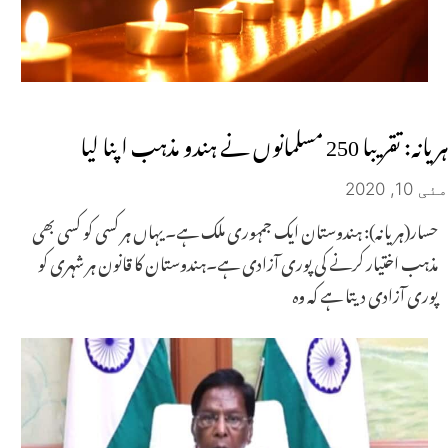
ہریانہ: تقریبا 250 مسلمانوں نے ہندو مذہب اپنا لیا
مئی 10, 2020
حسار(ہریانہ): ہندوستان ایک جمہوری ملک ہے۔ یہاں ہر کسی کو کسی بھی
مذہب اختیار کرنے کی پوری آزادی ہے۔ہندوستان کا قانون ہر شہری کو
پوری آزادی دیتا ہے کہ وہ