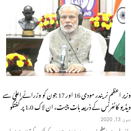
وزیر اعظم نریندر مودی 16 اور 17 جون کو وزرائے اعلیٰ سے
ویڈیو کانفرنس کے ذریعہ بات چیت، ان لاک 1.0 پر گفتگو
جون 13, 2020
نئی دہلی: وزیر اعظم نریندر مودی 16 اور 17 جون کو ملک کے تمام وزرائے