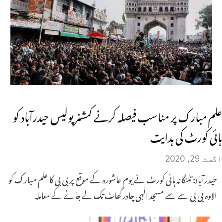
علم مبارک پر مناسب فیصلہ کرنے کمشنر پولیس حیدرآباد کو
ہائی کورٹ کی ہدایت
اگست 29, 2020
حیدرآباد: تلنگانہ ہائی کورٹ نے یوم عاشورہ کے موقع پر بی بی کا علم مبارک کو
الاوہ بی بی سے سے مسجد الٰہی چادر گھاٹ تک لے جانے کے معاملہ