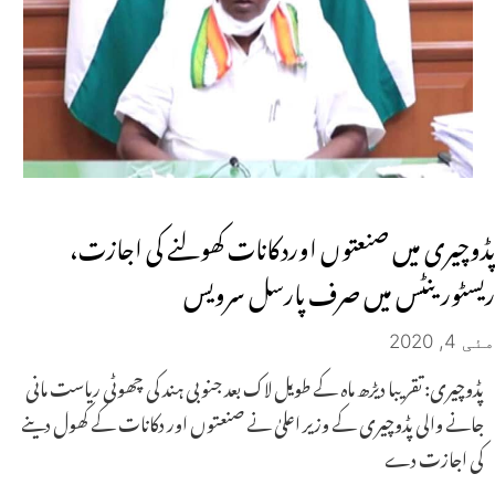
پڈوچیری میں صنعتوں اوردکانات کھولنے کی اجازت،
ریسٹورینٹس میں صرف پارسل سرویس
مئی 4, 2020
پڈوچیری: تقریبا دیڑھ ماہ کے طویل لاک بعد جنوبی ہند کی چھوٹی ریاست مانی
جانے والی پڈوچیری کے وزیر اعلیٰ نے صنعتوں اور دکانات کے کھول دینے
کی اجازت دے