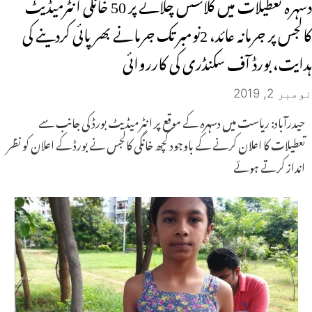
دسہرہ تعطیلات میں کلاسس چلانے پر 50 خانگی انٹرمیڈیٹ
کالجس پر جرمانہ عائد، 2نومبر تک جرمانے بھرپائی کردینے کی
ہدایت، بورڈ آف سکنڈری کی کارروائی
نومبر 2, 2019
حیدرآباد: ریاست میں دسہرہ کے موقع پر انٹرمیڈیٹ بورڈ کی جانب سے
تعطیلات کا اعلان کرنے کے باوجود کچھ خانگی کالجس نے بورڈ کے اعلان کو نظر
انداز کرتے ہوئے