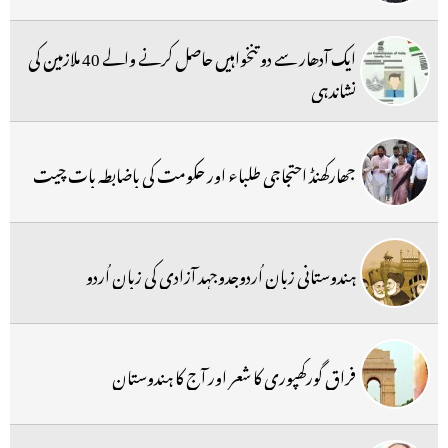
ایک آدھار سے دو تنخواہیں حاصل کرنے والے 40 ملازمین کی
نشاندہی
جھارکھنڈ احتجاجی طلباء اور حکومت کی باضابطہ بات چیت
ہندوستانی زبان اُردوجدوجہد آزادی کی زبان اُردو
فراق گورکھپوری کا شعر اور آج کا ہندوستان