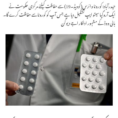
حیدرآباد: کورونا وائرس(کوویڈ۔19) سے حفاظت کیلئے مرکزی حکومت نے
ایک آروگیا سیتو ایپ تشکیل دیا ہے جس آپ کو کوروناسے حفاظت کرے گا۔
بالی ووڈ کے مشہور اداکار اجے دیوگن