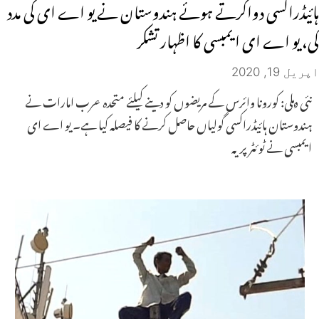
ہائیڈراکسی دواکرتے ہوئے ہندوستان نے یو اے ای کی مدد
کی، یو اے ای ایمبسی کا اظہار تشکر
اپریل 19, 2020
نئی دہلی: کورونا وائرس کے مریضوں کو دینے کیلئے متحدہ عرب امارات نے
ہندوستان ہائیڈراکسی گولیاں حاصل کرنے کا فیصلہ کیا ہے۔ یو اے ای
ایمبسی نے ٹوئٹر پر یہ