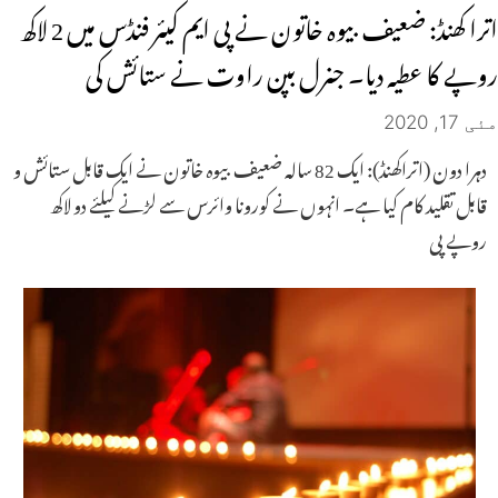
اترا کھنڈ: ضعیف بیوہ خاتون نے پی ایم کیئر فنڈس میں 2 لاکھ
روپے کا عطیہ دیا۔ جنرل بپن راوت نے ستائش کی
مئی 17, 2020
دہرا دون (اتراکھنڈ): ایک 82 سالہ ضعیف بیوہ خاتون نے ایک قابل ستائش و
قابل تقلید کام کیا ہے۔ انہوں نے کورونا وائرس سے لڑنے کیلئے دو لاکھ
روپے پی