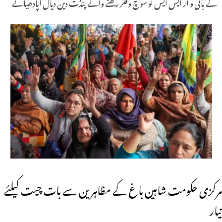
کے بانی و آر ایس ایس کو سوچ وفکر رکھنے والے پنڈت دین دیال اپادھیائے
مرکزی حکومت شاہین باغ کے مظاہرین سے بات چیت کیلئے
تیار