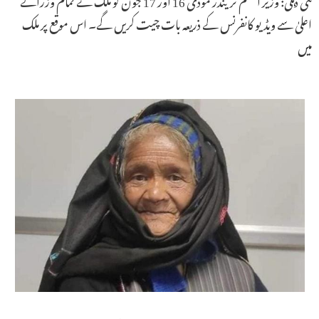
اعلیٰ سے ویڈیو کانفرنس کے ذریعہ بات چیت کریں گے۔ اس موقع پر ملک
میں