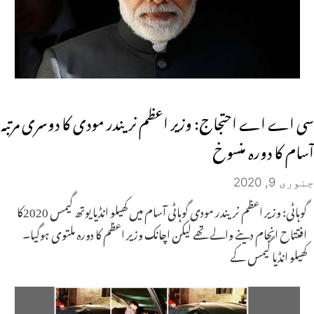
سی اے اے احتجاج: وزیر اعظم نریندر مودی کا دوسری مرتبہ
آسام کا دورہ منسوخ
جنوری 9, 2020
گوہاٹی: وزیر اعظم نریندر مودی گوہاٹی آسام میں کھیلو انڈیا یوتھ گیمس 2020کا
افتتاح انجام دینے والے تھے لیکن اچانک وزیر اعظم کا دورہ ملتوی ہوگیا۔
کھیلو انڈیا گیمس کے