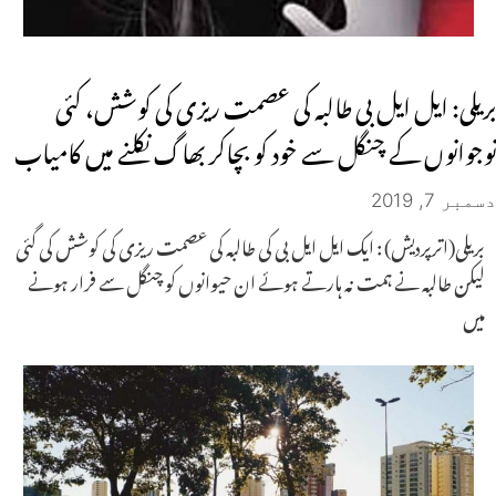
بریلی: ایل ایل بی طالبہ کی عصمت ریزی کی کوشش، کئی
نوجوانوں کے چنگل سے خود کو بچاکر بھاگ نکلنے میں کامیاب
دسمبر 7, 2019
بریلی(اترپردیش) : ایک ایل ایل بی کی طالبہ کی عصمت ریزی کی کوشش کی گئی
لیکن طالبہ نے ہمت نہ ہارتے ہوئے ان حیوانوں کو چنگل سے فرار ہونے
میں