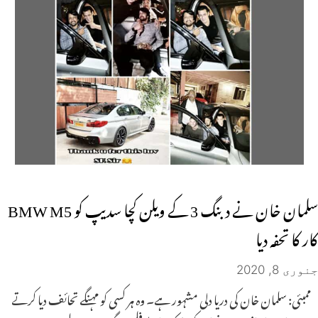
سلمان خان نے دبنگ 3 کے ویلن کچا سدیپ کو BMW M5
کار کا تحفہ دیا
جنوری 8, 2020
ممبئی: سلمان خان کی دریا دلی مشہور ہے۔ وہ ہر کسی کو مہنگے تحائف دیا کرتے