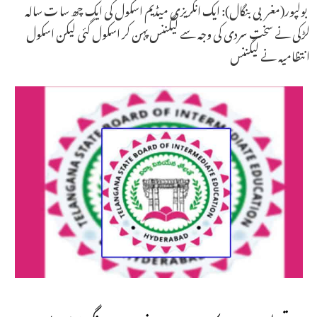
بولپور(مغربی بنگال): ایک انگریزی میڈیم اسکول کی ایک چھ سا ت سالہ
لڑکی نے سخت سردی کی وجہ سے لیگننس پہن کر اسکول گئی لیکن اسکول
انتظامیہ نے لیگننس