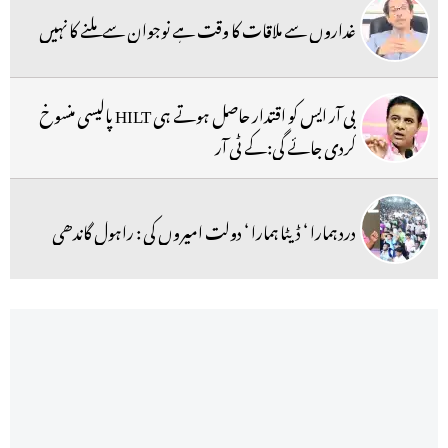
غداروں سے ملاقات کا وقت ہے نوجوان سے ملنے کا نہیں
بی آر ایس کو اقتدار حاصل ہوتے ہی HILT پالیسی منسوخ
کردی جائے گی:کے ٹی آر
درد ہمارا ‘ ڈیٹا ہمارا ‘ دولت امیروں کی : راہول گاندھی