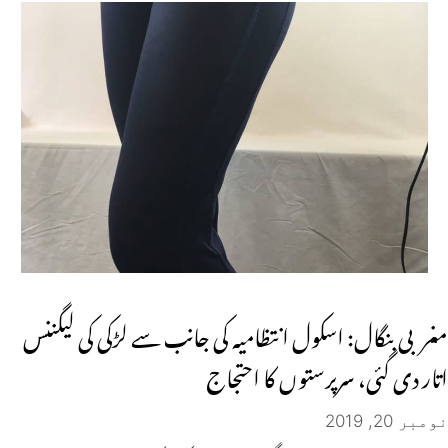
مغربی بنگال: اسکول انتظامیہ کی جانب سے لڑکی کی لیگننس
اتار دی گئی، سرپرستوں کا احتجاج
نومبر 20, 2019