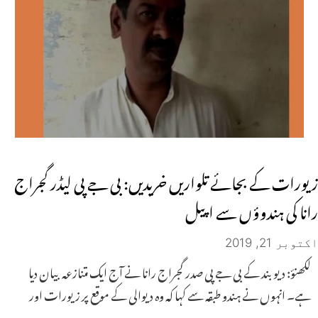
زیورات کے بجائے تلواریں خریدیں: بی جے پی لیڈر گجراج
رانا کی ہندوؤں سے اپیل
اکتوبر 21, 2019
لکھنؤ: دیوبند کے بی جے پی صدر گجراج رانا نے آج ایک متنازعہ بیان دیا
ہے۔ انہوں نے ہندو طبقہ سے کہا کہ وہ دیوالی کے موقع پر زیورات اور