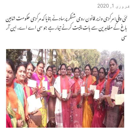
فروری 1, 2020
نئی دہلی: مرکزی وزیر قانون روی شنکر پرساد نے بتایا کہ مرکزی حکومت شاہین
باغ کے مظاہرین سے بات چیت کرنے تیار ہے جو سی اے اے، این آر
سی