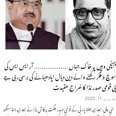
پہنچی وہیں پہ خاک جہاں ……………… آر ایس ایس کی
سوچ و فکر رکھنے والے دین دیال اپادھیائے کی برسی، بی جے
پی قومی صدر نڈا کا خراج عقیدت
فروری 11, 2020
نئی دہلی: بھارتیہ جنتا پارٹی کے قومی صدر جگت پرکاش نڈا نے بھارتیہ جنا سنگھ