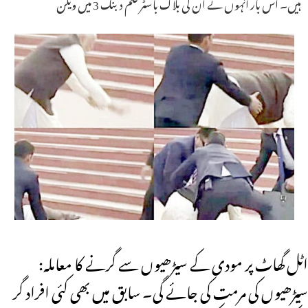
ہیں۔ اس بار انہوں نے ان کی بلاک باسٹر فلم دبنگ 3 میں ویلن
اٹل گھاٹ پر مودی کے سیڑھیوں سے گرنے کا معاملہ:
سیڑھیوں کی مرمت کی جائے گی۔ سابق میں بھی کئی افراد گر