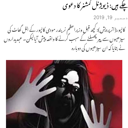
چکے ہیں: ڈیویژنل کمشنر کا دعوی
دسمبر 19, 2019
کانپور(اترپردیش): کچھ قبل وزیراعظم نریندر مودی کانپور کے اٹل گھاٹ کی
سیڑھیوں سے پیر پھسلنے کے سبب گرنے کا واقعہ پیش آیالیکن۔ عہدیداروں
نے بتایا کہ ان سیڑھیوں کی دوبارہ