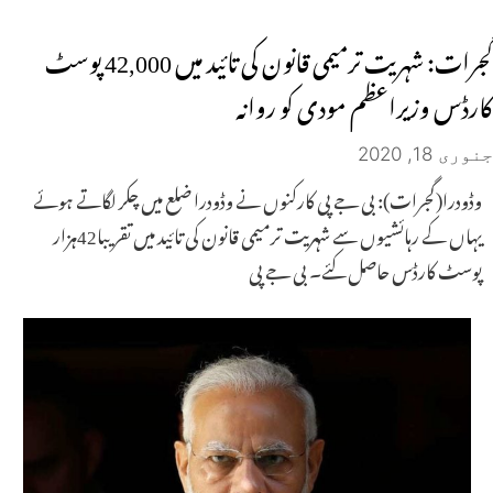
گجرات: شہریت ترمیمی قانون کی تائید میں 42,000 پوسٹ
کارڈس وزیراعظم مودی کو روانہ
جنوری 18, 2020
وڈودرا(گجرات): بی جے پی کارکنوں نے وڈودرا ضلع میں چکر لگاتے ہوئے
یہاں کے رہائشیوں سے شہریت ترمیمی قانون کی تائید میں تقریبا42ہزار
پوسٹ کارڈس حاصل کئے۔ بی جے پی