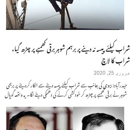
شراب کیلئے پیسہ نہ دینے پر برہم شوہر برقی کھمبے پر چڑھ گیا،
شراب کا لاچ
فروری 25, 2020
حیدرآباد: بیوی کی جانب سے شراب کیلئے پیسہ دینے سے انکار کردینے پر برہمی
شوہر نے برقی کھمبے پر چڑھ کر خودکشی کرنے کی دھمکی دینے لگا۔ یہ واقعہ گوپال