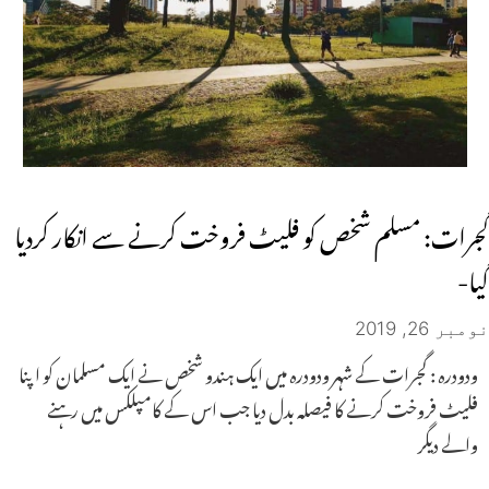
گجرات: مسلم شخص کو فلیٹ فروخت کرنے سے انکار کردیا
گیا-
نومبر 26, 2019
ودودرہ : گجرات کے شہر ودودرہ میں ایک ہندو شخص نے ایک مسلمان کو اپنا
فلیٹ فروخت کرنے کا فیصلہ بدل دیا جب اس کے کامپلکس میں رہنے
والے دیگر