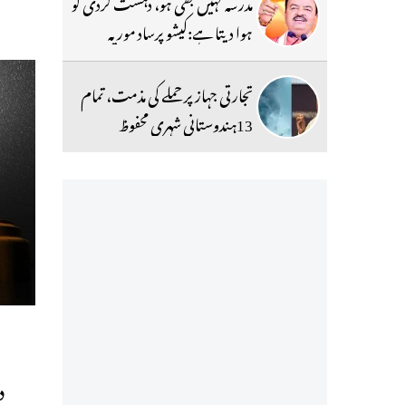
مدرسہ کہیں بھی ہو، دہشت گردی کو
ہوا دیتا ہے:کیشو پرساد موریہ
تجارتی جہاز پر حملے کی مذمت، تمام
13ہندوستانی شہری محفوظ
د