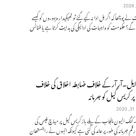
 نے پوچھا کہ اگر بل ادا نہ کیے گئے تو ٹھیکیدار مزدوروں کو کیسے
 گے؟ حکومت کو واجبات کی ادائیگی کی ہدایت کرتا ہے یا فنانس
 ایل۔آر آر کے خلاف ضابطہ اخلاق کی خلاف
ر کریس گیل کو جرمانہ
2
۔کنگ الیون پنجاب کے بلے باز کریس گیل پر میاچ فیس کی
د رقم جرمانہ کی طور پر عائد کی گئی ہے کیونکہ انہوں نے راجستھان