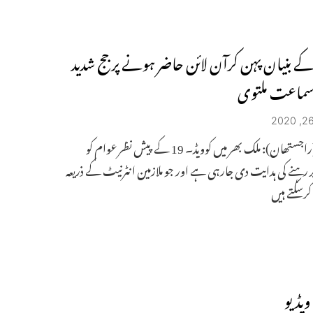
ے بنیان پہن کرآن لائن حاضر ہونے پر جج شدید
سماعت ملتوی
جے پور(راجستھان): ملک بھر میں کوویڈ۔ 19 کے پیش نظر عوام کو
 رہنے کی ہدایت دی جارہی ہے اور جو ملازمین انٹرنیٹ کے ذریعہ
رسکتے ہیں
ویڈیو