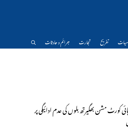
سیات
تفریح
تجارت
جرائم و حادثات
 ہائی کورٹ مشن بھگیرتھ بلوں کی عدم ادائیگی پر