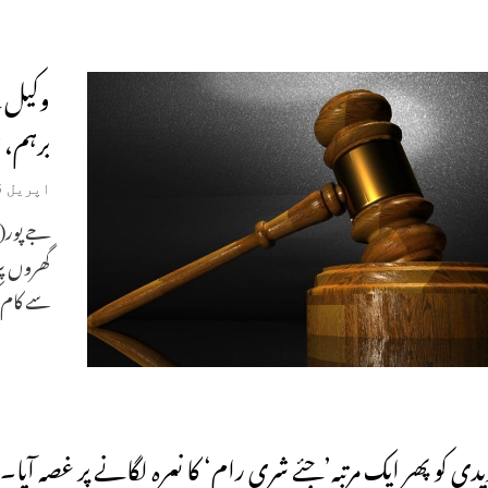
وکیل ک
برہم، 
اپریل 26, 2020
گھروں پر
سے کام ک
یدی کو پھر ایک مرتبہ’جئے شری رام‘ کا نعرہ لگانے پر غصہ آیا۔ 