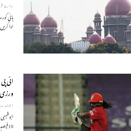
مارچ 7, 2026
ہائی کورٹ
ادا کریں
ائی پی
ورزی پ
اکتوبر 31, 020
ابوظہبی
10فیص