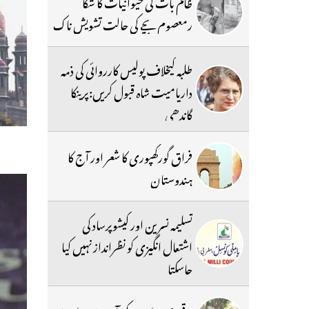
ظالم بات کی حیوانیات کا شکا
رمعصوم بچے کی حالت تشویش ناک
طلبہ کیخلاف پولیس کارروائی کی ذمہ
داریامیت شاہ قبول کریں:پرینکا
گاندھی
فراق گورکھپوری کا شعر اور آج کا
ہندوستان
تسلیمہ نسرین اور کیشوپرساد کی
اشتعال انگیزی کو نظرانداز نہیں کیا
جاسکتا