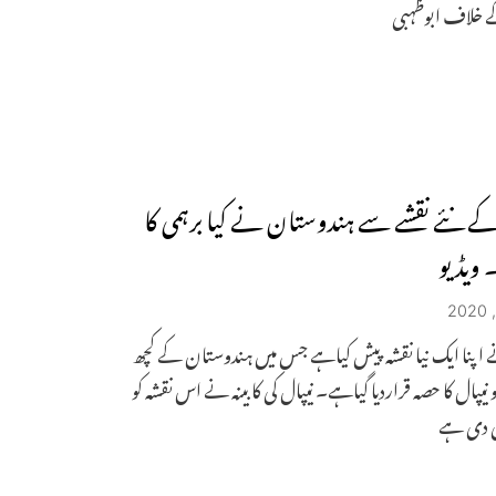
ے خلاف ابوظہبی
کے نئے نقشے سے ہندوستان نے کیا برہمی کا
 ویڈیو
 اپنا ایک نیا نقشہ پیش کیاہے جس میں ہندوستان کے کچھ
 نیپال کا حصہ قراردیا گیاہے۔ نیپال کی کابینہ نے اس نقشہ کو
 دی ہے