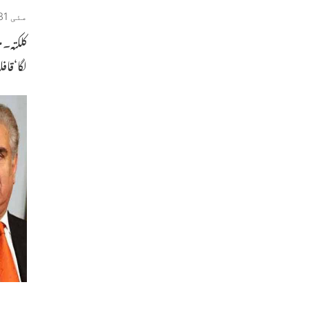
مئی 31, 2019
کلکتہ۔
لگا‘قاف