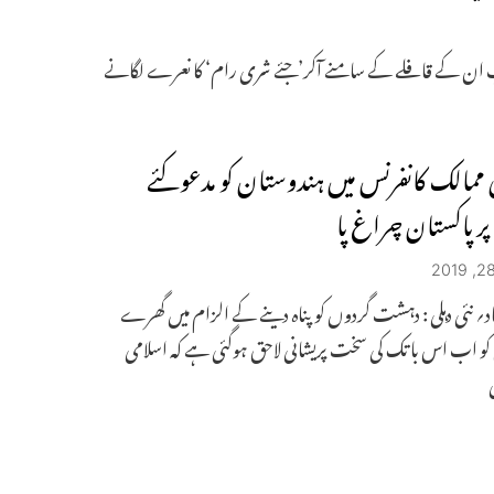
پ ان کے قافلے کے سامنے آکر’جئے شری رام‘ کا نعرے لگانے
 ممالک کانفرنس میں ہندوستان کو مدعوکئے
ر پاکستان چراغ پا
اد؍ نئی دہلی : دہشت گردوں کو پناہ دینے کے الزام میں گھرے
کو اب اس با تک کی سخت پریشانی لاحق ہوگئی ہے کہ اسلامی