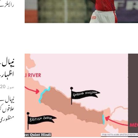
رائیلز ک
نیپال 
اظہار۔
جون 20, 2020
نیپال نے
علاقوں کو
منظوری