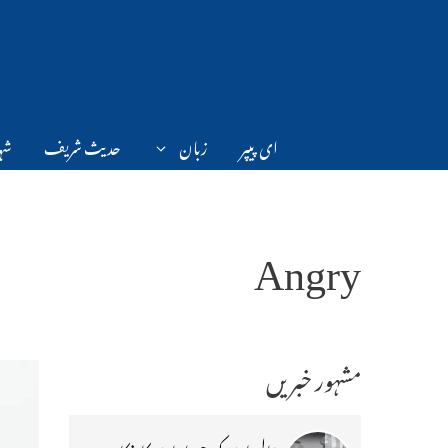
Ski
t
conten
ای پیپر
زبان
حدیث شریف
شہر
Angry
مشہور خبریں