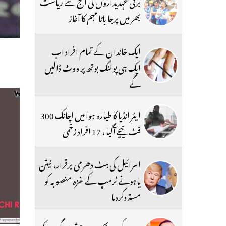
برقی عہدیداروں کی آج سے ریاست
بھر میں پرجا باٹا مہم کا آغاز
ایک خاندان کے تمام افراد اب
ایک ہی پولنگ بوتھ پر ووٹ ڈالیں
گے
ایئر انڈیا کا طیارہ ہوا میں اچانک 300
فٹ نیچے آگیا ، 17 افراد زخمی
اسرائیل کی ہٹ دھرمی برقرار، نیتن
یاہونے ٹرمپ کے غزہ منصوبہ کو
مستردکردیا