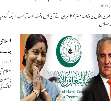
مغربی بنگال کی چیف منسٹر ممتا بنرجی نے آج اس وقت غصہ آیا جب ا ایک گرو
لہ حساس
اسلامی
جانے پ
فروری 28, 2019
اسلام آب
پاکستان 
ممالک کی