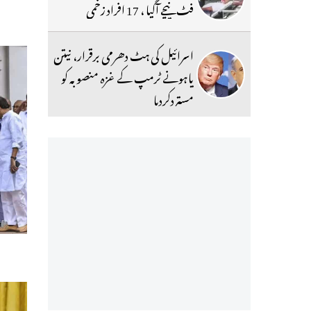
فٹ نیچے آگیا ، 17 افراد زخمی
اسرائیل کی ہٹ دھرمی برقرار، نیتن
یاہونے ٹرمپ کے غزہ منصوبہ کو
مستردکردیا