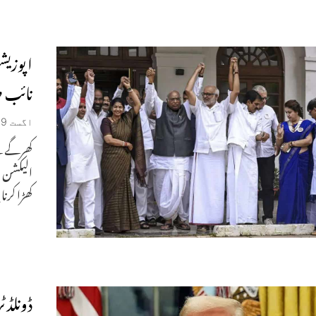
اپوزیش
نائب ص
اگست 19, 2025
کھرگے نے
الیکشن ا
کھڑا کرن
ڈونلڈ 