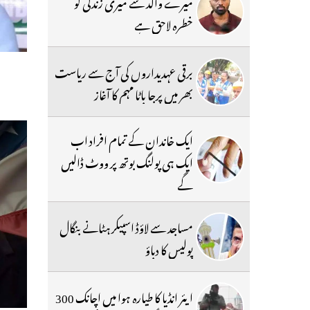
میرے والد سے میری زندگی کو
خطرہ لاحق ہے
برقی عہدیداروں کی آج سے ریاست
بھر میں پرجا باٹا مہم کا آغاز
ایک خاندان کے تمام افراد اب
ایک ہی پولنگ بوتھ پر ووٹ ڈالیں
گے
مساجد سے لاؤڈ اسپیکر ہٹانے بنگال
پولیس کا دباؤ
ایئر انڈیا کا طیارہ ہوا میں اچانک 300