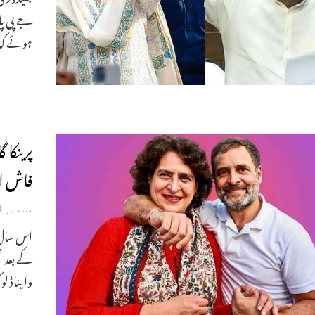
جے پی پا
ہوئے ک
پرینکا
فاش ام
دسمبر 21, 2024
اس سال 
وایناڈ ل