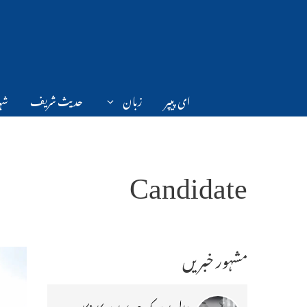
Ski
t
conten
ای پیپر
زبان
حدیث شریف
شہر
Candidate
مشہور خبریں