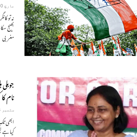
مارچ 30, 2026
بھیج سکا
مغربی
جوبلی 
نام کا 
ستمبر 26, 2025
ابھی تک 
کیا ہے ل