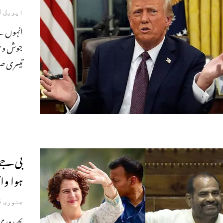
اپریل 1, 2025
انہوں ن
جوش و خر
تیسری ص
بی جے پ
ہوا وا
جنوری 6, 2025
بھیدوری 