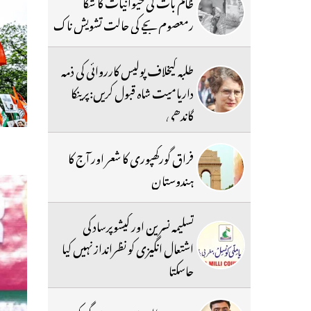
ظالم بات کی حیوانیات کا شکا
رمعصوم بچے کی حالت تشویش ناک
طلبہ کیخلاف پولیس کارروائی کی ذمہ
داریامیت شاہ قبول کریں:پرینکا
گاندھی
فراق گورکھپوری کا شعر اور آج کا
ہندوستان
تسلیمہ نسرین اور کیشوپرساد کی
اشتعال انگیزی کو نظرانداز نہیں کیا
جاسکتا