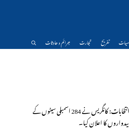
سیات
تفریح
تجارت
جرائم و حادثات
بنگال انتخابات: کانگریس نے 284 اسمبلی سیٹوں کے
یدواروں کا اعلان کیا۔