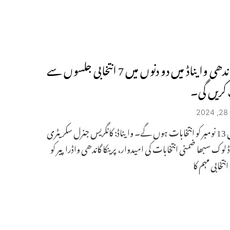
پرینکا گاندھی وایناڈ میں دو دنوں میں 7 انتخابی جلسوں سے
کریں گی۔
2
وایناڈ میں 13 نومبر کو انتخابات ہوں گے۔ وایناڈ: کانگریس جنرل سکریٹری
ڈ لوک سبھا ضمنی انتخابات کی امیدوار، پرینکا گاندھی واڈرا پیر کو
انتخابی مہم کا