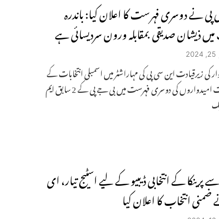
 پی نے دوسری فہرست کا اعلان کیا: باندرہ
یں ذیشان صدیقی بمقابلہ ورون سردیسائی ہے
2
ر کی زیرقیادت این سی پی کی مہاراشٹر میں اسمبلی انتخابات کے
لیے سات امیدواروں کی دوسری فہرست میں بی جے پی کے 2 سابق ایم
یک
سے پرینکا کے انتخابی ڈیبیو کے لیے اسٹیج تیار، ای
ضمنی انتخاب کا اعلان کیا