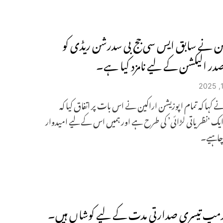
ن نے سابق ایس سی جج بی سدرشن ریڈی کو
در الیکشن کے لیے نامزد کیا ہے۔
 کہا کہ تمام اپوزیشن اراکین نے اس بات پر اتفاق کیا کہ
یک ‘نظریاتی لڑائی’ کی طرح ہے اور ہمیں اس کے لیے امیدوار
ا چاہیے۔
ٹرمپ تیسری صدارتی مدت کے لیے کوشاں ہیں۔