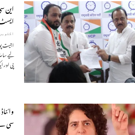
این سی
ایسٹ م
اکتوبر 25, 024
اجیت پوا
پی اور ا
وائناڈ 
سی نے 