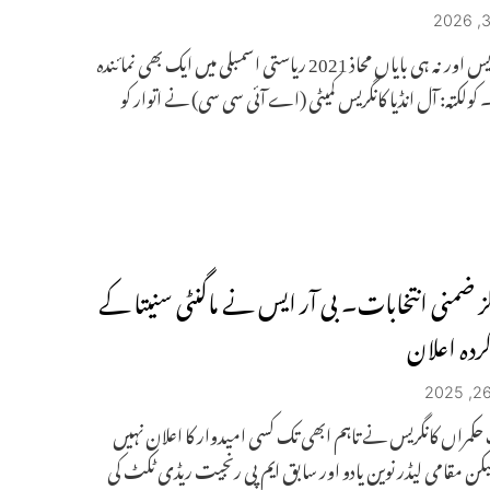
نہ تو کانگریس اور نہ ہی بایاں محاذ 2021 ریاستی اسمبلی میں ایک بھی نمائندہ
۔ کولکتہ: آل انڈیا کانگریس کمیٹی (اے آئی سی سی) نے اتوار کو
ہلز ضمنی انتخابات۔ بی آر ایس نے ماگنٹی سنیتا کے
کردہ اعلان
حکمراں کانگریس نے تاہم ابھی تک کسی امیدوار کا اعلان نہیں
یکن مقامی لیڈر نوین یادو اور سابق ایم پی رنجیت ریڈی ٹکٹ کی