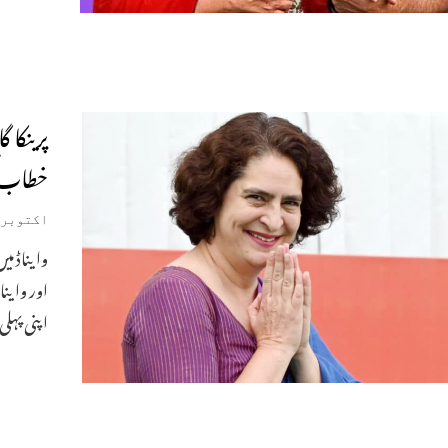
خطاب 
اکتوبر 28, 024
اور واینا
اپنی پہلی 