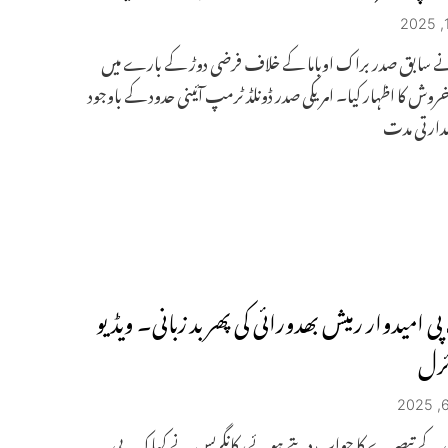
ے سابق صدر براک اوباما کے خلاف فرضی دوڑ کے بارے میں
وش کا اظہار کیا۔ امریکی صدر ڈونلڈ ٹرمپ آئینی حدود کے باوجود
دارتی مدت
ی امیدوار رمیش بھدورائی کی پھر بد زبانی۔ ویڈیو
ئرل
کے تبصرے کا جواب دیتے ہوئے، کانگریس نے کہا کہ یہ بی