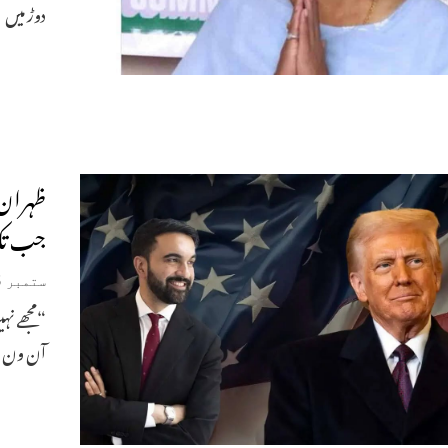
دوڑ میں
ظہران م
جب تک کہ 2 حریف دستب
ستمبر 5, 2025
“مجھے ن
آن ون ن