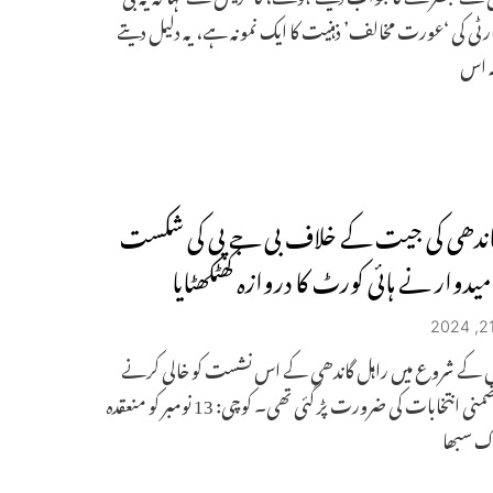
رٹی کی ‘عورت مخالف’ ذہنیت کا ایک نمونہ ہے، یہ دلیل دیتے
ہ اس
 گاندھی کی جیت کے خلاف بی جے پی کی شکست
یدوار نے ہائی کورٹ کا دروازہ کھٹکھٹایا
کے شروع میں راہل گاندھی کے اس نشست کو خالی کرنے
کے بعد ضمنی انتخابات کی ضرورت پڑ گئی تھی۔ کوچی: 13 نومبر کو منعقدہ
وک سبھا