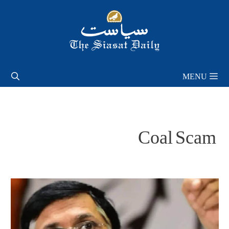
Skip
to
content
MENU
Coal Scam