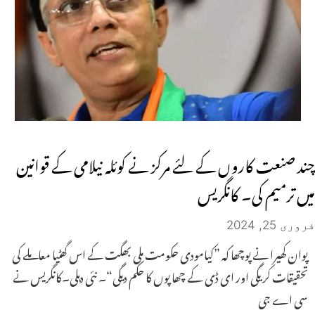
چند صنعت کاروں کے لئے مرکز نے کوئلہ نیلامی کے قوانین
میں ترمیم کی۔ کانگریس
فروری 25, 2024
پوان کھیرا نے پوچھا کہ ”کیامودی حکومت ملی بھگت کے اس گھٹیا معاملے کی
تحقیقات کریگی اور ای ڈی کے چھاپوں کا حکم دیگی“۔ نئی دہلی۔کانگریس نے
سی اے جی