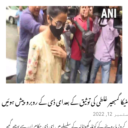
منیکا گمبھیر غلطی کی توثیق کے بعدای ڈی کے روبرو پیش ہوئیں
ستمبر 12, 2022
کروڑ ہا روپئے کے کوئلہ گھوٹالہ کے سلسلے میں ای ڈی حکام ان سے پوچھ گچھ