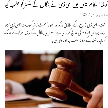
کوئلہ اسکام کیس میں ای ڈی نے بنگال کے منسٹر کو طلب کیا
ستمبر 7, 2022
کلکتہ۔ای ڈی ذرائع کے مطابق مذکورہ انفورسمنٹ ڈائرکٹوریٹ(ای ڈی)جو
کوئلہ چوری اسکام کی جانچ کررہی ہے‘ مغربی بنگال کے وزیر مولوے گھاٹک
کو چہارشنبہ کے روز طلب کیااور دہلی میں