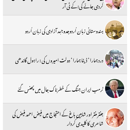
کردی جائے گی:کے ٹی آر
ہندوستانی زبان اُردوجدوجہد آزادی کی زبان اُردو
درد ہمارا ‘ ڈیٹا ہمارا ‘ دولت امیروں کی : راہول گاندھی
ٹرمپ ایران جنگ کے خطرناک جال میں پھنس گئے
جنتر منتر اور شاہین باغ کے احتجاج میں فیض احمد فیض کی
شاعری کا کلیدی کردار