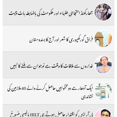
جھارکھنڈ احتجاجی طلباء اور حکومت کی باضابطہ بات چیت
فراق گورکھپوری کا شعر اور آج کا ہندوستان
غداروں سے ملاقات کا وقت ہے نوجوان سے ملنے کا نہیں
ایک آدھار سے دو تنخواہیں حاصل کرنے والے 40 ملازمین کی
نشاندہی
بی آر ایس کو اقتدار حاصل ہوتے ہی HILT پالیسی منسوخ