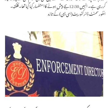
کررہی ہے۔ انہیں 12:30بجے پیش ہونے کااستفسار کیا گیاتھا۔کلکتہ۔
انفورسمنٹ ڈائرکٹوریٹ(ای ڈی) کے تازہ