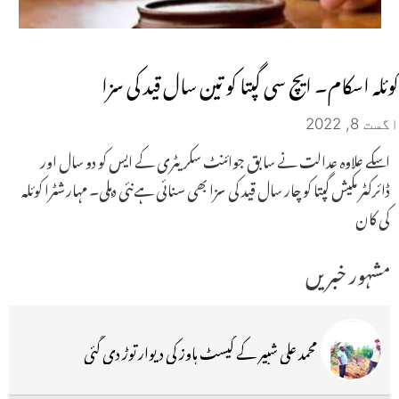
کوئلہ اسکام۔ ایچ سی گپتا کو تین سال قید کی سزا
اگست 8, 2022
اسکے علاوہ عدالت نے سابق جوائنٹ سکریٹری کے ایس کو دو سال اور
ڈائرکٹر مکیش گپتا کو چار سال قید کی سزا بھی سنائی ہےنئی دہلی۔ مہارشٹرا کوئلہ
کی کان
مشہور خبریں
محمد علی شبیر کے گیسٹ ہاوز کی دیوار توڑ دی گئی