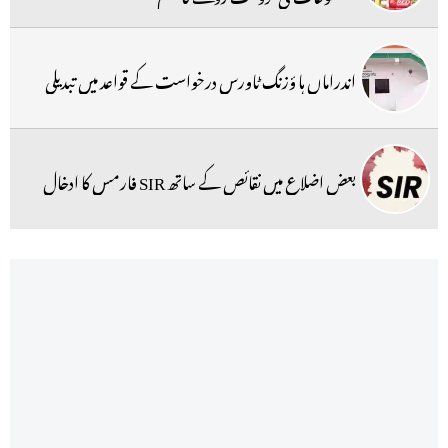
اندراماں ہا ؤزنگ ٹاورس درخواست کے قواعد میں تبدیلی
بعض اضلاع میں نقائص کے ساتھ SIR فارمس کا ادخال