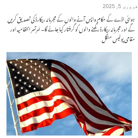
فروری 5, 2025
ہوائی اڈے کے حکام واپس آنے والوں کے مجرمانہ ریکارڈ کی تصدیق کریں
گے اور مجرمانہ ریکارڈ رکھنے والوں کو گرفتار کیا جائے گا۔ امرتسر انتظامیہ اور
مقامی پولیس منگل