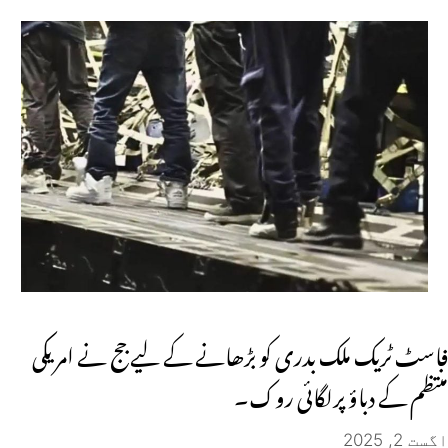
فاسٹ ٹریک ملک بدری کو بڑھانے کے لیے جج نے امریکی
منتظم کے دباؤ پرلگائی روک۔
اگست 2, 2025