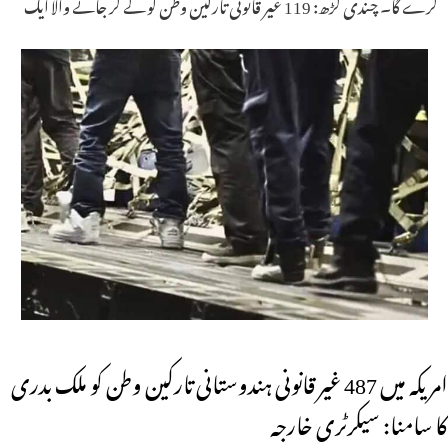
کرے گا۔ چندی گڑھ: 119 غیر قانونی تارکین وطن کو لے کر جانے والا ایک
امریکہ میں 487 غیر قانونی ہندوستانی تارکین وطن کو ملک بدری
کا سامنا: سیکرٹری خارجہ