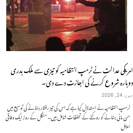
امریکی عدالت نے ٹرمپ انتظامیہ کو تیزی سے ملک بدری
دوبارہ شروع کرنے کی اجازت دے دی۔
جون 24, 2026
ٹرمپ انتظامیہ نے استدلال کیا ہے کہ اس کی تیز رفتار ہٹانے کی توسیع میں
من مانی ہٹانے کو روکنے کے تحفظات شامل ہیں۔ منگل کے روز ایک وفاقی
اپیل