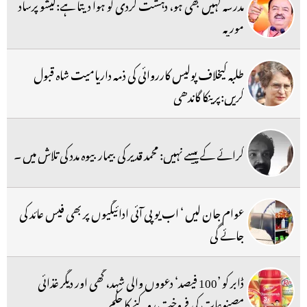
مدرسہ کہیں بھی ہو، دہشت گردی کو ہوا دیتا ہے:کیشو پرساد
موریہ
طلبہ کیخلاف پولیس کارروائی کی ذمہ داریامیت شاہ قبول
کریں:پرینکا گاندھی
کرائے کے پیسے نہیں: محمد قدیر کی بیمار بیوہ مدد کی تلاش میں ۔
عوام جان لیں ‘ اب یو پی آئی ادائیگیوں پر بھی فیس عائد کی
جائے گی
ڈابر کو ’100 فیصد‘ دعووں والی شہد، گھی اور دیگر غذائی
مصنوعات کی فروخت روکنے کا حکم