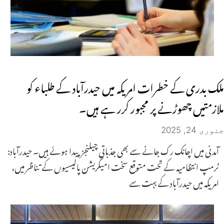
ملک بدری کے خطرات امریکہ میں حیدرآباد کے طلباء کو
ملازمتیں چھوڑنے پر مجبور کرر ہے ہیں۔
جنوری 24, 2025
آمدنی میں اچانک رک جانے سے بھی جذباتی چیلنجز پیدا ہوئے ہیں۔ حیدرآباد:
ٹرمپ انتظامیہ کے تحت متوقع سخت امیگریشن پالیسیوں کے تناظر میں،
امریکہ میں حیدرآباد کے بہت سے