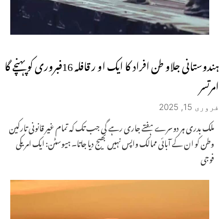
ہندوستانی جلاو طن افراد کا ایک او ر قافلہ 16فبروری کو پہنچے گا
امرتسر
فروری 15, 2025
ملک بدری ہر دوسرے ہفتے جاری رہے گی جب تک کہ تمام غیر قانونی تارکین
وطن کو ان کے آبائی ممالک واپس نہیں بھیج دیا جاتا۔ ہیوسٹن: ایک امریکی
فوجی