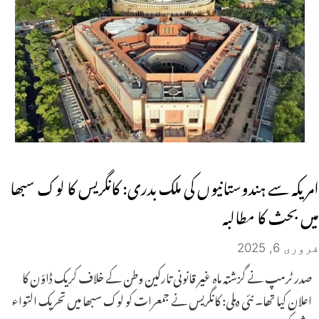
امریکہ سے ہندوستانیوں کی ملک بدری: کانگریس کا لوک سبھا
میں بحث کا مطالبہ
فروری 6, 2025
صدر ٹرمپ نے گزشتہ ماہ غیر قانونی تارکین وطن کے خلاف کریک ڈاؤن کا
اعلان کیا تھا۔ نئی دہلی: کانگریس نے جمعرات کو لوک سبھا میں تحریک التواء