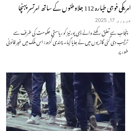
امریکی فوجی طیارہ 112 جلاوطنوں کے ساتھ امرتسر پہنچا
فروری 17, 2025
پنجاب سے تعلق رکھنے والے ڈی پورٹیز کو ریاستی حکومت کی طرف سے
ترتیب دی گئی گاڑیوں میں لے جایا گیا۔ چندی گڑھ: اس ملک میں غیر قانونی
طور پر