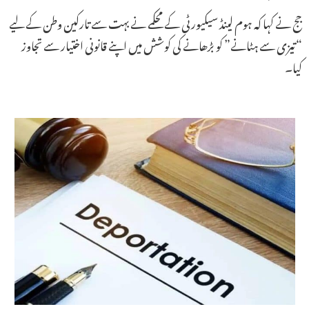
جج نے کہا کہ ہوم لینڈ سیکیورٹی کے محکمے نے بہت سے تارکین وطن کے لیے
“تیزی سے ہٹانے” کو بڑھانے کی کوشش میں اپنے قانونی اختیار سے تجاوز
کیا۔