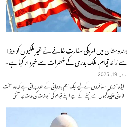
ہندوستان میں امریکی سفارت خانے نے غیر ملکیوں کو ویزا
سے زائد قیام، ملک بدری کے خطرات سے خبردار کیا ہے۔
مئی 19, 2025
ایڈوائزری مسافروں کے لیے ایک اہم یاد دہانی کے طور پر آتی ہے کہ وہ سخت
قانونی پیچیدگیوں سے بچنے کے لیے اپنے قیام کی اجازت کی مدت پر سختی