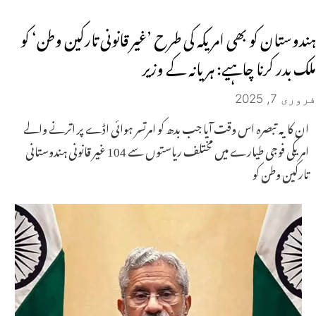
ہندوستان کو بھی امریکہ کی طرح ’غیر قانونی تارکین وطن‘ کو
ملک بدر کرنا چاہیے: ہریانہ کے وزیر
فروری 7, 2025
ان کا یہ تبصرہ اس وقت آیا جب بدھ کو امرتسر ہوائی اڈے پر اترنے والے
امریکی فوجی طیارے میں مختلف ریاستوں سے 104 غیر قانونی ہندوستانی
تارکین وطن کو