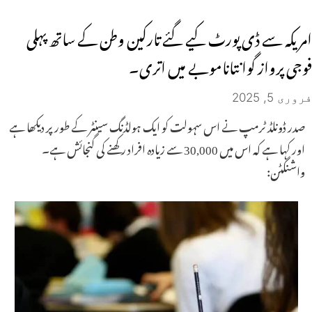
امریکہ سے ڈی پورٹ کیے گئے تارکین وطن کے ساتھ پہلی
فوجی پرواز گوانتاناموبے میں اتری۔
فروری 5, 2025
صدر ڈونلڈ ٹرمپ نے اس سہولت کو ایک ہولڈنگ سینٹر کے طور پر دیکھا ہے
اور کہا ہے کہ اس میں 30,000 سے زیادہ افراد رکھنے کی گنجائش ہے۔
واشنگٹن: