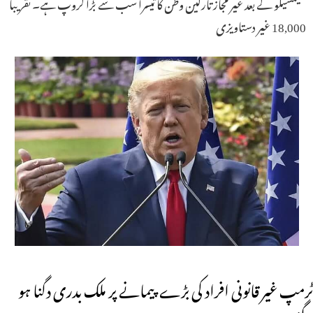
میکسیکو کے بعد غیر مجاز تارکین وطن کا تیسرا سب سے بڑا گروپ ہے۔ تقریباً
18,000 غیر دستاویزی
ٹرمپ غیر قانونی افراد کی بڑے پیمانے پر ملک بدری دگنا ہو