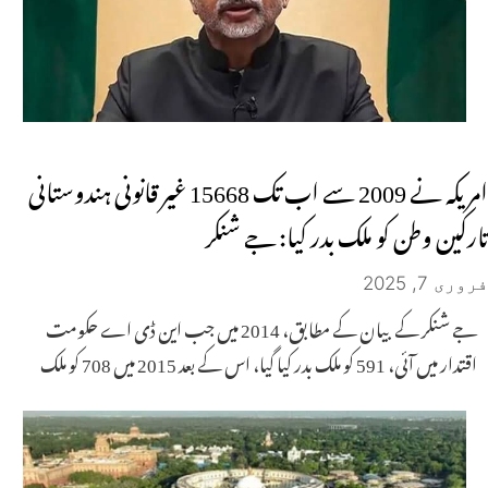
امریکہ نے 2009 سے اب تک 15668 غیر قانونی ہندوستانی
تارکین وطن کو ملک بدر کیا: جے شنکر
فروری 7, 2025
جے شنکر کے بیان کے مطابق، 2014 میں جب این ڈی اے حکومت
اقتدار میں آئی، 591 کو ملک بدر کیا گیا، اس کے بعد 2015 میں 708 کو ملک