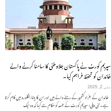
سپریم کورٹ نے پاکستان جلاوطنی کا سامنا کرنے والے
خاندان کو تحفظ فراہم کیا۔
مئی 2, 2025
خاندان کے افراد کشمیر کے رہنے والے ہیں اور ان کا بیٹا بنگلورو میں کام کرتا
ہے۔ نئی دہلی: سپریم کورٹ نے جمعہ کو حکام سے کہا کہ وہ ایک