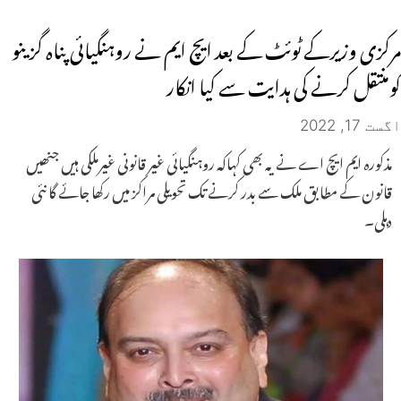
مرکزی وزیرکے ٹوئٹ کے بعد ایچ ایم نے روہنگیائی پناہ گزینو
کومنتقل کرنے کی ہدایت سے کیا انکار
اگست 17, 2022
مذکورہ ایم ایچ اے نے یہ بھی کہاکہ روہنگیائی غیر قانونی غیرملکی ہیں جنھیں
قانون کے مطابق ملک سے بدر کرنے تک تحویلی مراکز میں رکھا جائے گا نئی
دہلی۔