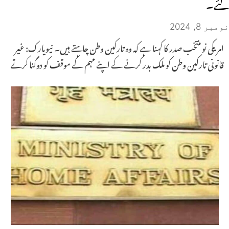
گئے۔
نومبر 8, 2024
امریکی نو منتخب صدر کا کہنا ہے کہ وہ تارکین وطن چاہتے ہیں۔ نیویارک: غیر
قانونی تارکین وطن کو ملک بدر کرنے کے اپنے مہم کے موقف کو دوگنا کرتے