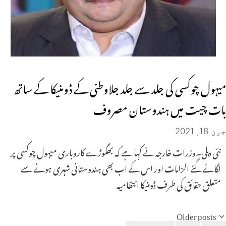
میہول چوکسی کی جلد سے جلد جلاوطنی کے ڈومنیکا کے ساتھ
بات چیت میں ہندوستان مصروف
جون 18, 2021
نئی دہلی۔وزرات خارجہ نے کہا ہے کہ بھگوڑے کاروباری میہول چوکسی پر
لگائے گئے الزامات اور اس کے اب بھی ہندوستانی شہری ہونے سے
متعلق حقائق کی طرف ڈومنیکا انتظامیہ
Older posts