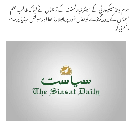
ہوم لینڈ سیکیورٹی کے سینئر ڈپارٹمنٹ کے ترجمان نے کہا کہ طالب علم
‘حماس کے پروپیگنڈے کو فعال طور پر پھیلا رہا تھا اور سوشل میڈیا پر سام
دشمنی کو