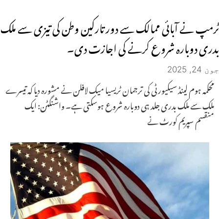
ٹرمپ نے آبائی ممالک سے دور تارکین وطن کی تیزی سے ملک
بدری دوبارہ شروع کرنے کی اجازت دی۔
جون 24, 2025
محکمہ ہوم لینڈ سیکیورٹی کی ترجمان ٹریسیا میک لافلن نے مشورہ دیا کہ تیسرے
ملک سے ملک بدری جلد ہی دوبارہ شروع ہوسکتی ہے۔ واشنگٹن: ایک
منقسم سپریم کورٹ نے