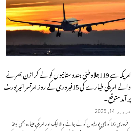
امریکہ سے 119جلاوطنی ہندوستانیوں کو لے کر اڑن بھرنے
والے امریکی طیارے کی 15فبروری کے روز امرتسر ائیرپورٹ
پر آمد متوقع۔
فروری 14, 2025
فروری 16 کو ڈی پورٹیوں کو لے جانے والا ایک اور امریکی طیارہ بھی لینڈ