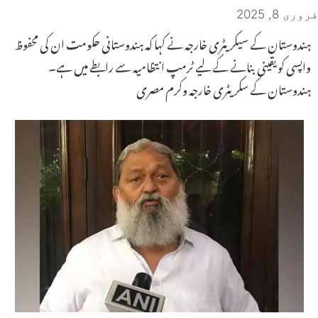
فروری 8, 2025
ہندوستان کے سیکریٹری خارجہ نے کہا کہ ہندوستانی حکومت ان کی محفوظ
واپسی کو یقینی بنانے کے لیے ٹرمپ انتظامیہ سے رابطے میں ہے۔
ہندوستان کے سکریٹری خارجہ وکرم مصری