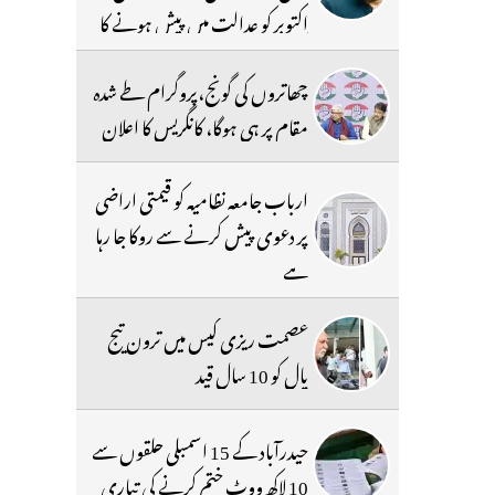
اکتوبر کو عدالت میں پیش ہونے کا
حکم
چھاتروں کی گونج،پروگرام طے شدہ
مقام پر ہی ہوگا، کانگریس کا اعلان
ارباب جامعہ نظامیہ کو قیمتی اراضی
پر دعوی پیش کرنے سے روکا جا رہا
ہے
عصمت ریزی کیس میں ترون تیج
پال کو 10 سال قید
حیدرآباد کے 15 اسمبلی حلقوں سے
10 لاکھ ووٹ ختم کرنے کی تیاری