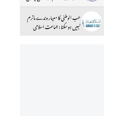
حب الوطنی کا معیار وندے ماترم
نہیں ہوسکتا : جماعت اسلامی