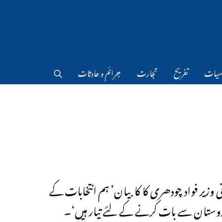
سیات
تفریح
تجارت
جرائم و حادثات
نی وزیر فواد چودھری کا کا بیان’ ہم انتخابات کے
دوستان سے بات کرنے کے لئے تیار ہیں‘۔