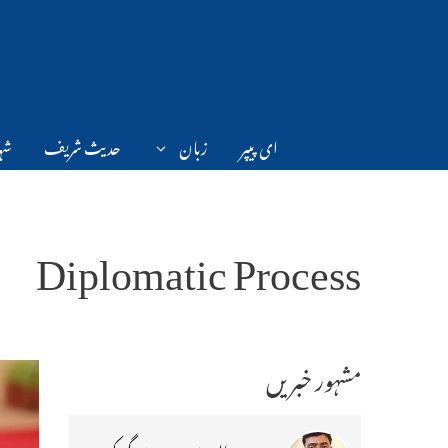
Ski
t
conten
ای پیپر
زبان
حدیث شریف
شہر
Diplomatic Process
مشہور خبریں