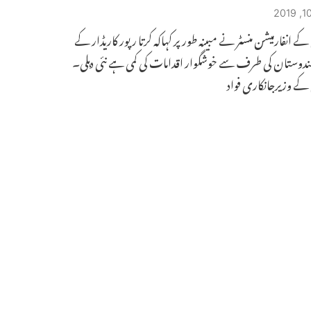
ے انفارمیشن منسٹر نے مبینہ طور پر کہاکہ کرتا ر پور کاریڈار کے
ندوستان کی طرف سے خوشگوار اقدامات کی کمی ہے نئی دہلی۔
کے وزیرجانکاری فواد