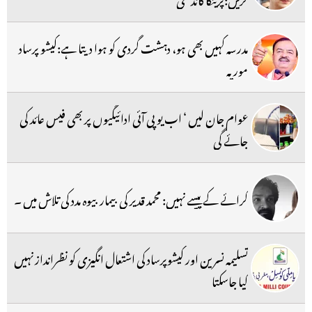
مدرسہ کہیں بھی ہو، دہشت گردی کو ہوا دیتا ہے:کیشو پرساد
موریہ
عوام جان لیں ‘ اب یو پی آئی ادائیگیوں پر بھی فیس عائد کی
جائے گی
کرائے کے پیسے نہیں: محمد قدیر کی بیمار بیوہ مدد کی تلاش میں ۔
تسلیمہ نسرین اور کیشوپرساد کی اشتعال انگیزی کو نظرانداز نہیں
کیا جاسکتا