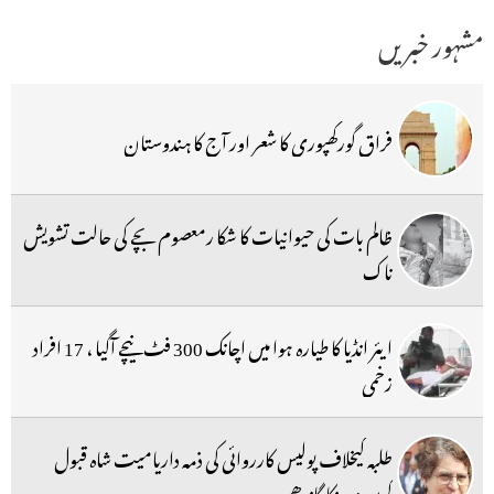
مشہور خبریں
فراق گورکھپوری کا شعر اور آج کا ہندوستان
ظالم بات کی حیوانیات کا شکا رمعصوم بچے کی حالت تشویش
ناک
ایئر انڈیا کا طیارہ ہوا میں اچانک 300 فٹ نیچے آگیا ، 17 افراد
زخمی
طلبہ کیخلاف پولیس کارروائی کی ذمہ داریامیت شاہ قبول
کریں:پرینکا گاندھی