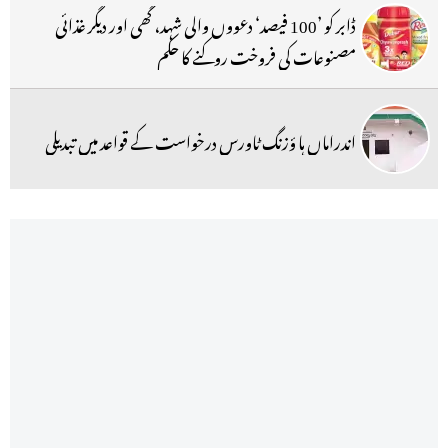
ڈابر کو ’100 فیصد‘ دعووں والی شہد، گھی اور دیگر غذائی
مصنوعات کی فروخت روکنے کا حکم
اندراماں ہا ؤزنگ ٹاورس درخواست کے قواعد میں تبدیلی