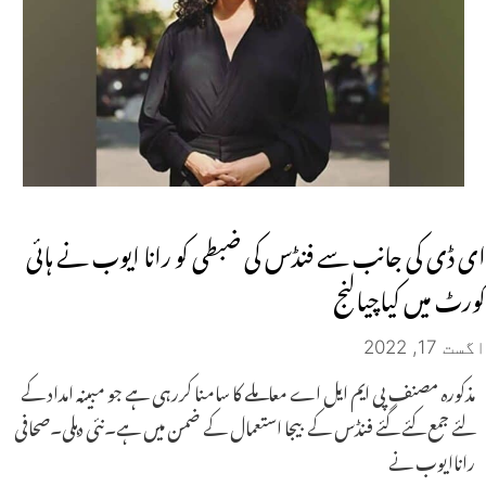
ای ڈی کی جانب سے فنڈس کی ضبطی کو رانا ایوب نے ہائی
کورٹ میں کیاچیالنج
اگست 17, 2022
مذکورہ مصنف پی ایم ایل اے معاملے کا سامنا کررہی ہے جو مبینہ امداد کے
لئے جمع کئے گئے فنڈس کے بیجا استعمال کے ضمن میں ہے۔نئی دہلی۔صحافی
راناایوب نے