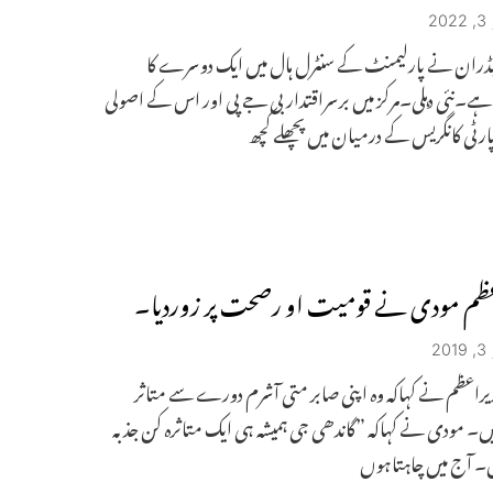
2
یڈران نے پارلیمنٹ کے سنٹرل ہال میں ایک دوسرے کا
ہے۔نئی دہلی۔مرکز میں برسراقتدار بی جے پی اور اس کے اصولی
ٹی کانگریس کے درمیان میں پچھلے کچھ
ظم مودی نے قومیت او رصحت پر زوردیا۔
2
زیراعظم نے کہاکہ وہ اپنی صابر متی آشرم دورے سے متاثر
۔ مودی نے کہاکہ ”گاندھی جی ہمیشہ ہی ایک متاثرہ کن جذبہ
۔ آج میں چاہتاہوں