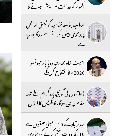
اکتوبر کو عدالت میں پیش ہونے کا
حکم
ارباب جامعہ نظامیہ کو قیمتی اراضی
پر دعوی پیش کرنے سے روکا جا رہا
ہے
امیت شاہ بھارتیہ ودیا پار مہوتسو
2026ء کا افتتاح کرینگے
چھاتروں کی گونج،پروگرام طے شدہ
مقام پر ہی ہوگا، کانگریس کا اعلان
حیدرآباد کے 15 اسمبلی حلقوں سے
10 لاکھ ووٹ ختم کرنے کی تیاری