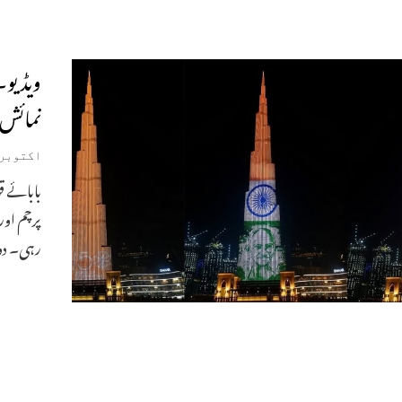
ویڈیو۔ 
نمائش
اکتوبر 3, 019
پرچم اور
رہی۔ دو