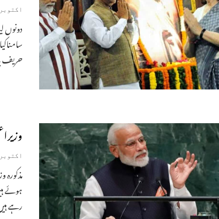
اکتوبر 3, 022
دونوں ل
سامناکیا
حریف پار
وزیراع
اکتوبر 3, 019
مذکورہ و
ہوئے ہیں
رہے ہیں