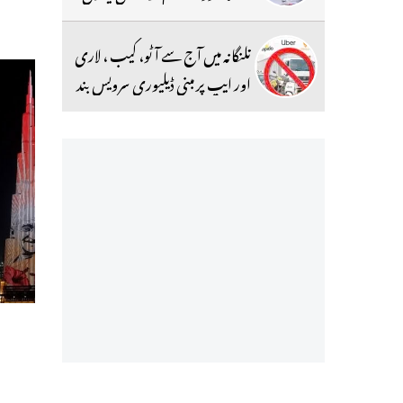
تلنگانہ میں آج سے آٹو، کیب ، لاری
اور ایپ پر مبنی ڈیلیوری سرویس بند