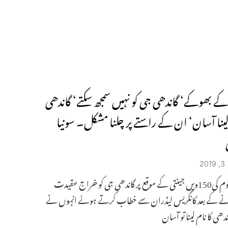
 کے بھوکے‘ گاندھی جی کو نہیں سمجھ سکتے‘ گاندھی
 لینا آسان‘ ان کے راستے پر چلنا مشکل۔ سونیا
2
بابائے قوم کی150ویں جینتی کے موقع پر گاندھی جی کو خراج عقیدت
ے کے بعد کانگریس لیڈران سے خطاب کرتے ہوئے انہوں نے
دھی کا نام لینا تو آسان