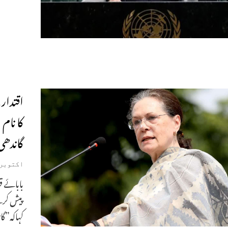
اقتدار
کا نام
گاندھی
اکتوبر 3, 019
پیش کرن
کہاکہ”گان