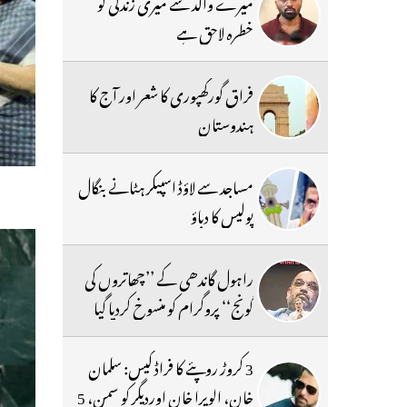
میرے والد سے میری زندگی کو
خطرہ لاحق ہے
فراق گورکھپوری کا شعر اور آج کا
ہندوستان
مساجد سے لاؤڈ اسپیکر ہٹانے بنگال
پولیس کا دباؤ
راہول گاندھی کے ’’چھاتروں کی
گونج‘‘ پروگرام کو منسوخ کردیا گیا
3 کروڑ روپئے کا فراڈ کیس: سلمان
خان، الویرا خان اوردیگر کو سمن، 5