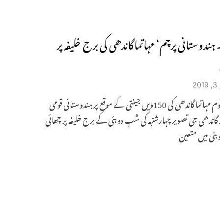
ہندوستانی پرچم‘ مہاتماگاندھی کی برج خلیفہ پر
2
بابائے قوم مہاتما گاندھی کی 150ویں جینتی کے موقع پر ہندوستانی قومی
 گاندھی جی تصویر چہارشنبہ کی شب دوبئی کے برج خلیفہ پر چھائی
بئی میں متعین