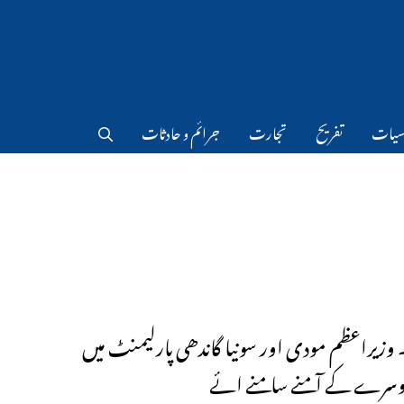
سیات
تفریح
تجارت
جرائم و حادثات
 وزیراعظم مودی اور سونیا گاندھی پارلیمنٹ میں
وسرے کے آمنے سامنے ائے