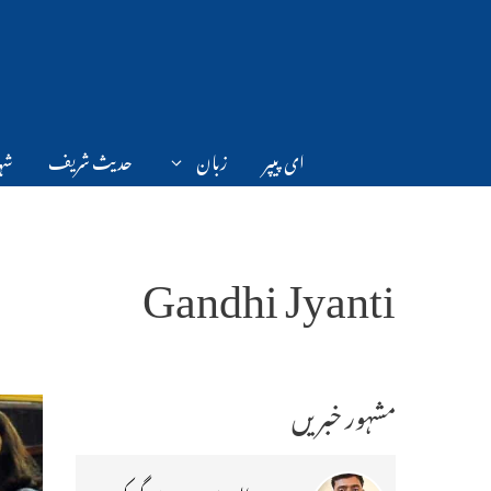
Ski
t
conten
ای پیپر
زبان
حدیث شریف
شہر
Gandhi Jyanti
مشہور خبریں