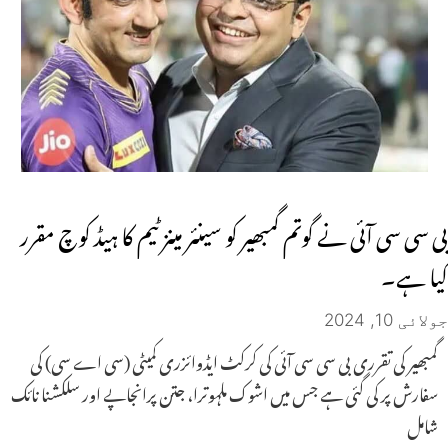
بی سی سی آئی نے گوتم گمبھیر کو سینئر مینز ٹیم کا ہیڈ کوچ مقرر
کیا ہے۔
جولائی 10, 2024
گمبھیر کی تقرری بی سی سی آئی کی کرکٹ ایڈوائزری کمیٹی (سی اے سی) کی
سفارش پر کی گئی ہے جس میں اشوک ملہوترا، جتن پرانجاپے اور سلکشنا نائک
شامل