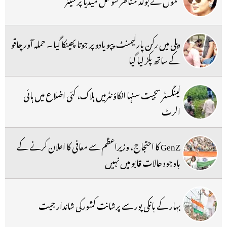
دہلی میں رکن پارلیمنٹ پپو یادو پر جوتا پھینکا گیا ۔ حملہ آور چاقو
کے ساتھ پکڑ لیا گیا
گینگسٹر سجیت سنہا انکاؤنٹرمیں ہلاک، کئی اضلاع میں ہائی
الرٹ
GenZ کا احتجاج، وزیراعظم سے معافی کا اعلان کرنے کے
باوجود حالات قابو میں نہیں
بہار کے بانکی پور سے پرشانت کشورکی شاندار جیت