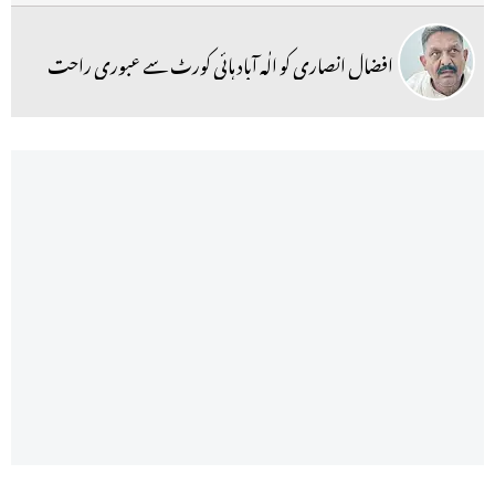
افضال انصاری کو الٰہ آباد ہائی کورٹ سے عبوری راحت