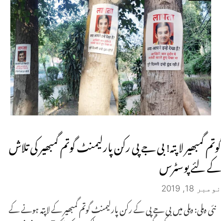
گوتم گمبھیر لا پتہ! بی جے پی رکن پارلیمنٹ گوتم گمبھیر کی تلاش
کے لئے پوسٹرس
نومبر 18, 2019
نئی دہلی: دہلی میں بی جے پی کے رکن پارلیمنٹ گوتم گمبھیر کے لاپتہ ہونے کے