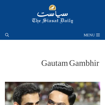
Skip
to
content
MENU
Gautam Gambhir