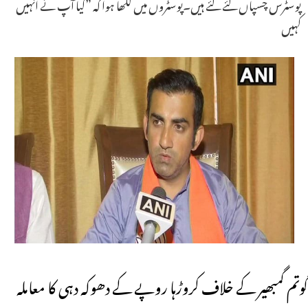
پوسٹرس چسپاں کئے گئے ہیں۔پوسٹروں میں لکھا ہوا کہ ”کیا آپ نے انہیں
کہیں
گوتم گمبھیر کے خلاف کروڑہا روپے کے دھوکہ دہی کا معاملہ