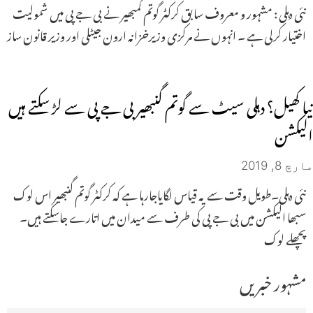
نئی دہلی : مشہور و معروف سابق کرکٹر گوتم گمبھیر نے بی جے پی میں شمولیت
اختیار کرلی ہے ۔ انہوں نے مرکزی وزیرخزانہ ارون جیٹلی اور وزیر قانون ساز
نیا کھیل؟ دہلی سیٹ سے گوتم گنبھیر بی جے پی سے لڑ سکتے ہیں
الیکشن
مارچ 8, 2019
نئی دہلی۔طویل وقت سے یہ قیاس لگایاجارہا ہے کہ کرکٹر گوتم گنبھیر اس لوک
سبھا الیکشن میں بی جے پی کی طرف سے میدان میں اتارے جاسکتے ہیں۔
پچھلے لوک
مشہور خبریں