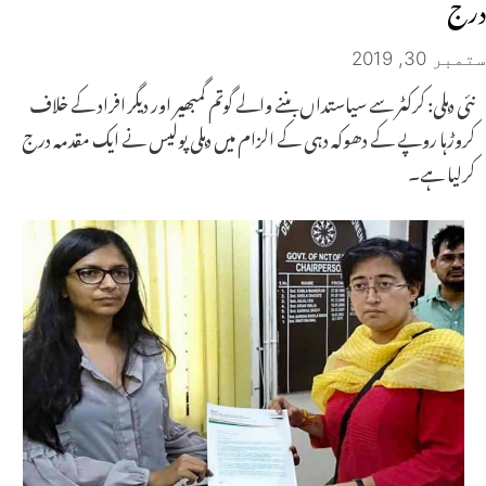
درج
ستمبر 30, 2019
نئی دہلی: کرکٹر سے سیاستداں بننے والے گوتم گمبھیر اور دیگر افراد کے خلاف
کروڑہا روپے کے دھوکہ دہی کے الزام میں دہلی پولیس نے ایک مقدمہ درج
کرلیا ہے۔