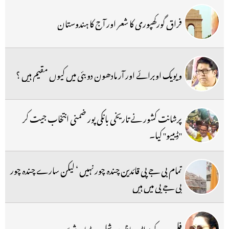
فراق گورکھپوری کا شعر اور آج کا ہندوستان
ویویک اوبرائے اور آر مادھون دوبئی میں کیوں مقیم ہیں ؟
پرشانت کشور نے تاریخی بانکی پور ضمنی انتخاب جیت کر
''ڈیبیو'' کیا۔
تمام بی جے پی قائدین چندہ چور نہیں ‘ لیکن سارے چندہ چور
بی جے پی میں ہیں
فلموں کے بولڈ مناظر سوشل میڈیا پر شیئر