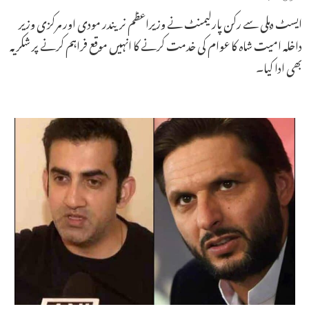
ایسٹ دہلی سے رکن پارلیمنٹ نے وزیراعظم نریندر مودی اور مرکزی وزیر
داخلہ امیت شاہ کا عوام کی خدمت کرنے کا انہیں موقع فراہم کرنے پر شکریہ
بھی ادا کیا۔