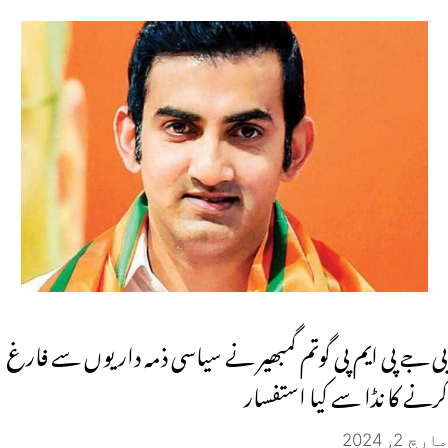
بی جے پی ایم پی گوتم گمبھیر نے سیاسی ذمہ داریوں سے فارغ
کرنے کا نڈا سے کیا استفسار
مارچ 2, 2024