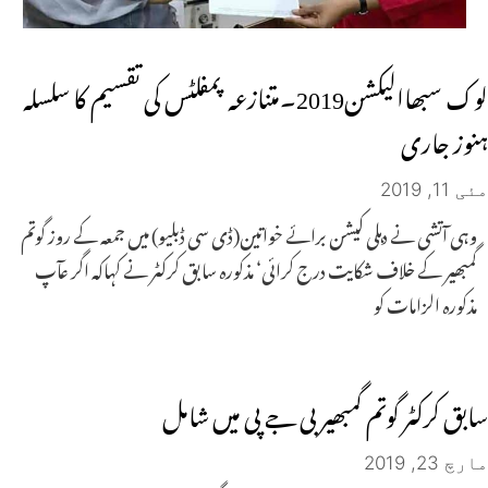
لوک سبھاالیکشن2019۔متنازعہ پمفلٹس کی تقسیم کا سلسلہ
ہنوز جاری
مئی 11, 2019
وہی آتشی نے دہلی کیشن برائے خواتین(ڈی سی ڈبلیو) میں جمعہ کے روز گوتم
گمبھیر کے خلاف شکایت درج کرائی‘ مذکورہ سابق کرکٹر نے کہاکہ اگر عآپ
مذکورہ الزامات کو
سابق کرکٹر گوتم گمبھیر بی جے پی میں شامل
مارچ 23, 2019