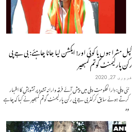
کپل مشرا ہوں یا کوئی اور! ایکشن لیا جانا چاہئے: بی جے پی
رکن پارلیمنٹ گوتم گمبھیر
فروری 27, 2020
نئی دہلی: دارالحکومت دہلی میں پیش آئے فرقہ وارانہ تشدد پر تشویش کا اظہار
کرتے ہوئے سابق کرکٹر بی جے پی رکن پارلیمنٹ گوتم گمبھیر نے کہا کہ چاہے
وہ