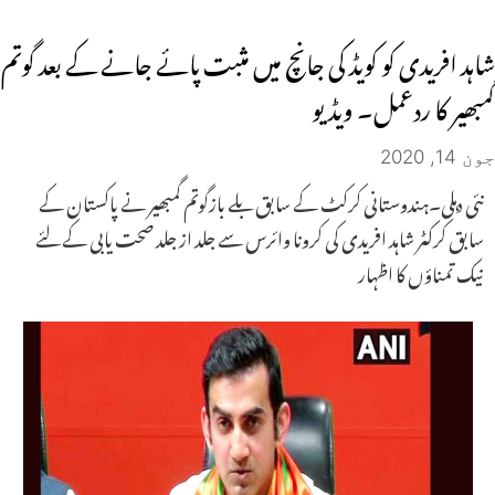
شاہد افریدی کو کویڈ کی جانچ میں مثبت پائے جانے کے بعد گوتم
گمبھیر کا ردعمل۔ ویڈیو
جون 14, 2020
نئی دہلی۔ہندوستانی کرکٹ کے سابق بلے بازگوتم گمبھیر نے پاکستان کے
سابق کرکٹر شاہد افریدی کی کرونا وائرس سے جلد از جلد صحت یابی کے لئے
نیک تمناؤں کا اظہار