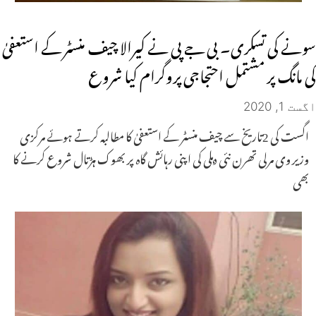
سونے کی تسکری۔ بی جے پی نے کیرالا چیف منسٹر کے استعفیٰ
کی مانگ پر مشتمل احتجاجی پروگرام کیا شروع
اگست 1, 2020
اگست کی 2تاریخ سے چیف منسٹر کے استعفیٰ کا مطالبہ کرتے ہوئے مرکزی
وزیر وی مرلی تھرن نئی دہلی کی اپنی رہائش گاہ پر بھوک ہڑتال شروع کرنے کا
بھی