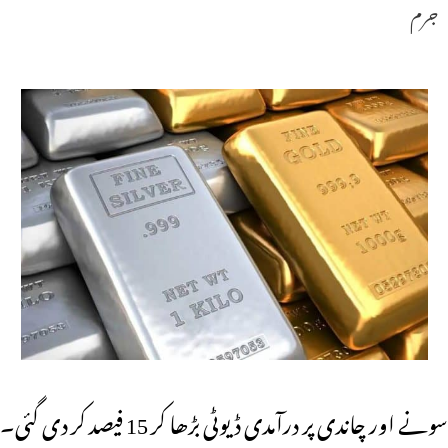
جرم
سونے اور چاندی پر درآمدی ڈیوٹی بڑھا کر 15 فیصد کر دی گئی۔