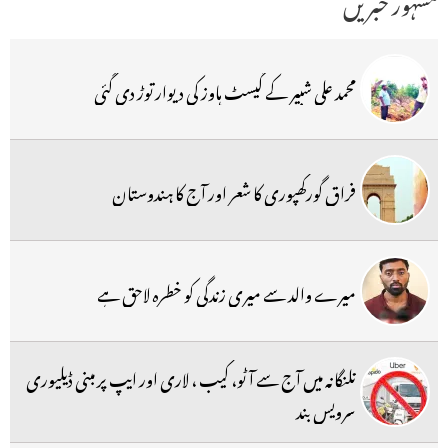
مشہور خبریں
محمد علی شبیر کے گیسٹ ہاوز کی دیوار توڑ دی گئی
فراق گورکھپوری کا شعر اور آج کا ہندوستان
میرے والد سے میری زندگی کو خطرہ لاحق ہے
تلنگانہ میں آج سے آٹو، کیب ، لاری اور ایپ پر مبنی ڈیلیوری
سرویس بند