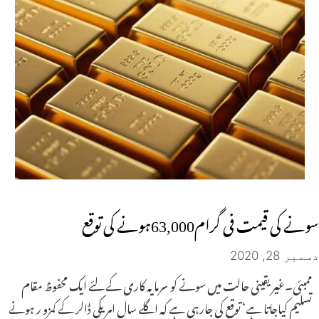
سونے کی قیمت فی گرام63,000ہونے کی توقع
دسمبر 28, 2020
ممبئی۔غیر یقینی حالت میں سونے کو سرمایہ کاری کے لئے ایک محفوظ مقام
تسلیم کیاجاتا ہے‘ توقع کی جارہی ہے کہ اگلے سال امریکی ڈالر کے کمزو ر ہونے