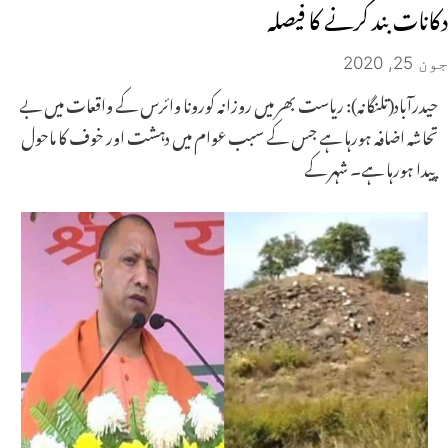
دکانات بند کرنے کا فیصلہ
جون 25, 2020
حیدرآباد(تلنگانہ): ریاست بھر میں روزانہ کورونا وائرس کے واقعات میں بے
تحاشہ اضافہ ہورہا ہے جس کے سبب عوام میں دہشت اور خوف کا ماحول
پیدا ہورہا ہے۔ شہر کے