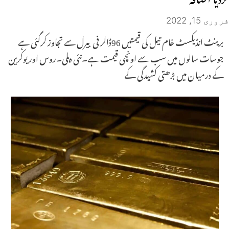
فروری 15, 2022
برینٹ انڈیکسٹ خام تیل کی قیمتیں 96ڈالر فی بیرل سے تجاوز کرگئی ہے
جوسات سالوں میں سب سے اونچی قیمت ہے۔نئی دہلی۔روس اور یوکرین
کے درمیان میں بڑھتی کشیدگی کے