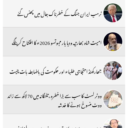
ٹرمپ ایران جنگ کے خطرناک جال میں پھنس گئے
امیت شاہ بھارتیہ ودیا پار مہوتسو 2026ء کا افتتاح کرینگے
جھارکھنڈ احتجاجی طلباء اور حکومت کی باضابطہ بات چیت
ووٹر لسٹ کا سب سے بڑا خطرہ ،تلنگانہ میں 70 لاکھ سے زائد
ووٹ منسوخ ہونے کا خدشہ