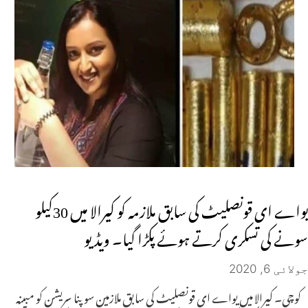
یواے ای قونصلیٹ کی سابق ملازمہ کو کیرالا میں 30کیلو
سونے کی تسکری کرتے ہوئے پکڑا گیا۔ ویڈیو
جولائی 6, 2020
کوچی۔ کیرالا میں یواے ای قونصلیٹ کی سابق ملازمین سوپنا سریشن کو مبینہ