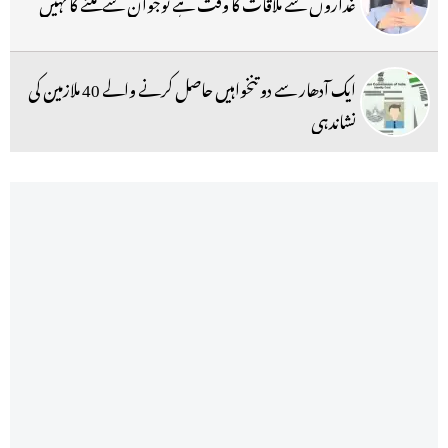
غداروں سے ملاقات کا وقت ہے نوجوان سے ملنے کا نہیں
ایک آدھار سے دو تنخواہیں حاصل کرنے والے 40 ملازمین کی
نشاندہی