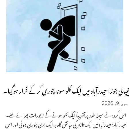
نیپالی جوڑا حیدرآباد میں ایک کلو سونا چوری کرکے فرار ہوگیا۔
جون 9, 2026
اس گروہ نے مبینہ طور پر تقریباً ایک کلو سونے کے زیورات چرائے تھے۔
حیدرآباد: حیدرآباد میں ایک تاجر کی رہائش گاہ پر ایک بڑی چوری ہوئی اور اس