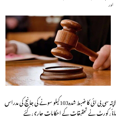
اور
لاپتہ سی بی ائی کا ضبط شدہ103کیلو سونے کی جانچ کی مدراس
ہائی کورٹ نے تحقیقات کے احکامات جاری کئے