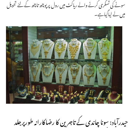
سونے کی تسکری کرنے والے ریاکٹ میں رول پر پوچھ تاچھ کے لئے تحویل
میں لے لیاگیاہے۔
حیدرآباد: سونا چاندی کے تاجرین کا رضاکارانہ طورپرجلد