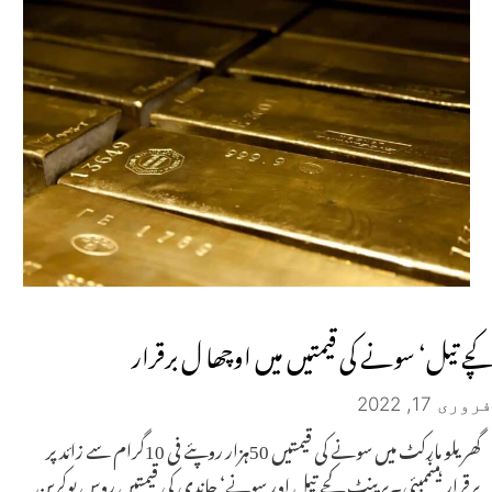
کچے تیل‘ سونے کی قیمتیں میں اوچھا ل برقرار
فروری 17, 2022
گھریلو مارکٹ میں سونے کی قیمتیں 50ہزار روپئے فی 10گرام سے زائد پر
برقرار ہیںممبئی۔برینٹ کچے تیل اور سونے‘ چاندی کی قیمتیں روس یوکرین