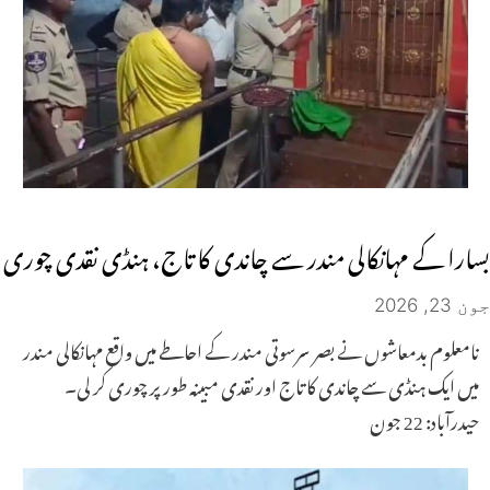
بسارا کے مہانکالی مندر سے چاندی کا تاج، ہنڈی نقدی چوری
جون 23, 2026
نامعلوم بدمعاشوں نے بصر سرسوتی مندر کے احاطے میں واقع مہانکالی مندر
میں ایک ہنڈی سے چاندی کا تاج اور نقدی مبینہ طور پر چوری کر لی۔
حیدرآباد: 22 جون