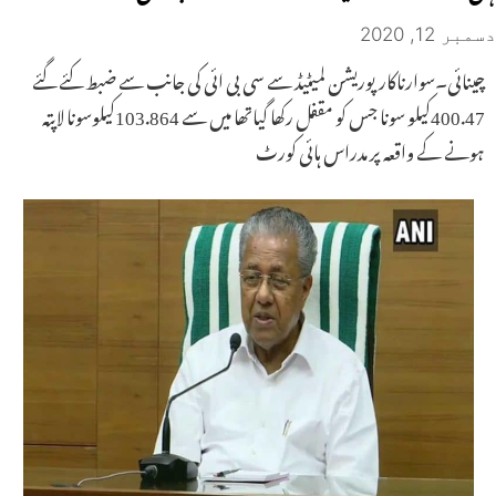
دسمبر 12, 2020
چینائی۔سوارناکارپوریشن لمیٹیڈ سے سی بی ائی کی جانب سے ضبط کئے گئے
400.47کیلو سونا جس کو مقفل رکھا گیاتھا میں سے 103.864کیلوسونا لاپتہ
ہونے کے واقعہ پر مدراس ہائی کورٹ