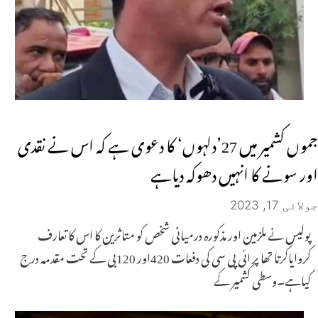
جموں کشمیر میں 27’دلہوں‘ کا دعوی ہے کہ اس نے نقدی
اور سونے کا انہیں دھوکہ دیاہے
جولائی 17, 2023
پولیس نے ملزمین اور مذکورہ درمیانی شخص کو متاثرین کا اس کا تعارف
کروایاکرتا تھا پر ائی پی سی کی دفعات 420اور 120بی کے تحت مقدمہ درج
کیاہے۔وسطی کشمیر کے