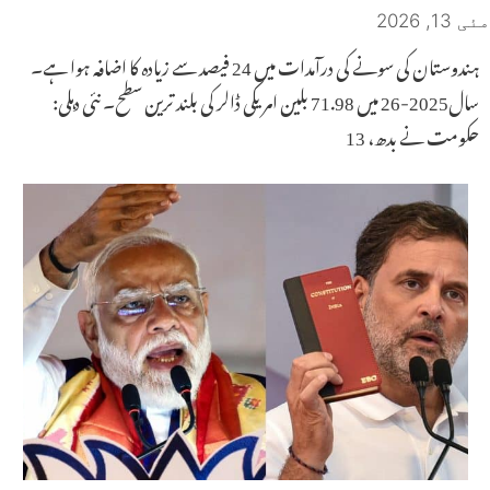
مئی 13, 2026
ہندوستان کی سونے کی درآمدات میں 24 فیصد سے زیادہ کا اضافہ ہوا ہے۔
سال2025-26 میں 71.98 بلین امریکی ڈالر کی بلند ترین سطح۔ نئی دہلی:
حکومت نے بدھ، 13