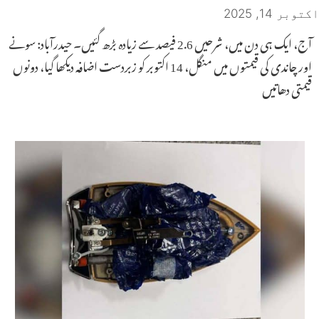
اکتوبر 14, 2025
آج، ایک ہی دن میں، شرحیں 2.6 فیصد سے زیادہ بڑھ گئیں۔ حیدرآباد: سونے
اور چاندی کی قیمتوں میں منگل، 14 اکتوبر کو زبردست اضافہ دیکھا گیا، دونوں
قیمتی دھاتیں