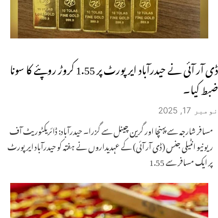
ڈی آر آئی نے حیدرآباد ایرپورٹ پر 1.55 کروڑ روپئے کا سونا
ضبط کیا۔
نومبر 17, 2025
مسافر شارجہ سے پہنچا اور گرین چینل سے گزرا۔ حیدرآباد: ڈائریکٹوریٹ آف
ریونیو انٹیلی جنس (ڈی آر آئی) کے عہدیداروں نے ہفتہ کو حیدرآباد ایرپورٹ
پر ایک مسافر سے 1.55