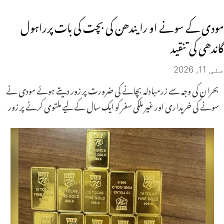
مودی کے سونے او رایندھن کی بچت کی بات پرراہول
گاندھی کی تنقید
مئی 11, 2026
بحران کی وجہ سے زرمبادلہ بچانے کی ضرورت پر زور دیتے ہوئے مودی نے
سونے کی خریداری اور غیر ملکی سفر کو ایک سال کے لیے ملتوی کرنے پر زور