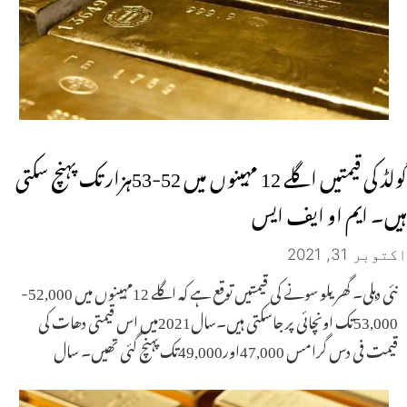
گولڈ کی قیمتیں اگلے 12 مہینوں میں 52-53ہزار تک پہنچ سکتی
ہیں۔ ایم او ایف ایس
اکتوبر 31, 2021
نئی دہلی۔ گھریلو سونے کی قیمتیں توقع ہے کہ اگلے 12مہینوں میں 52,000-
53,000تک اونچائی پر جاسکتی ہیں۔سال2021میں اس قیمتی دھات کی
قیمت فی دس گرامس 47,000اور49,000تک پہنچ گئی تھیں۔ سال