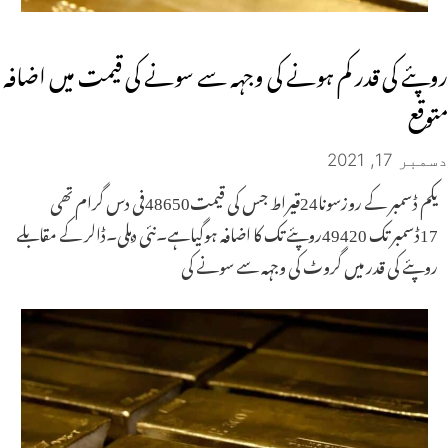
روپئے کی قدر کم ہونے کی وجہہ سے سونے کی قیمت میں اضافہ
متوقع
دسمبر 17, 2021
یکم ڈسمبر کے روزسونا24قیراط جس کی قیمت48650فی دس گرام تھی
17ڈسمبر تک 49420روپئے تک کا اضافہ ہوگیاہے۔نئی دہلی۔ڈالر کے مقابلے
روپئے کی قدر میں گروٹ کی وجہہ سے سونے کی