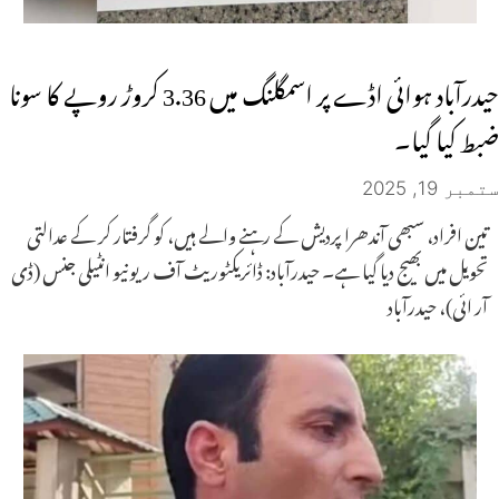
حیدرآباد ہوائی اڈے پر اسمگلنگ میں 3.36 کروڑ روپے کا سونا
ضبط کیا گیا۔
ستمبر 19, 2025
تین افراد، سبھی آندھرا پردیش کے رہنے والے ہیں، کو گرفتار کر کے عدالتی
تحویل میں بھیج دیا گیا ہے۔ حیدرآباد: ڈائریکٹوریٹ آف ریونیو انٹیلی جنس (ڈی
آر ائی)، حیدرآباد