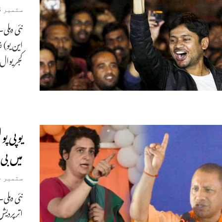
ستمبر 18, 2019
نئی دہلی
این یو) 
کجریوال حکومت ج
یوپی پ
میں بی 
ستمبر 14, 2019
نئی دہلی
اترپردیش 