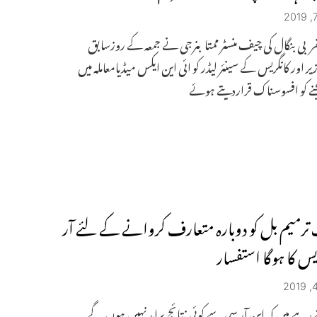
ربی بنگال کی چیف منسٹر ممتا بنرجی نے جمعہ کے روزسابق
ر اور کانگریس کے سینئر لیڈر کو ائی این ایکس میڈیامعاملہ میں
نے کو افسوسناک قراردیتے ہوئے
ترمیم بل کو دوبارہ متعارف کروانے کے لئے آر
س کا ہوگا استفسار
تے رہے ہیں کہ این آر سی سے کوئی نتائج برامد نہیں ہوں گے