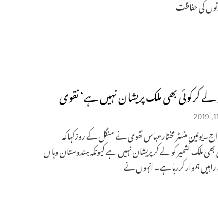
وں کی حفاظت
و لے کرکوئی بھی ملک پریشان نہیں ہے‘ نقوی
اج۔یونین منسٹر مختارعباس نقوی نے منگل کے روزکہاکہ
ئی بھی ملک کشمیر کو لے کرپریشان نہیں ہے کیونکہ ہندوستان وہا ں
راہیں ہموار کررہا ہے۔ انہوں نے