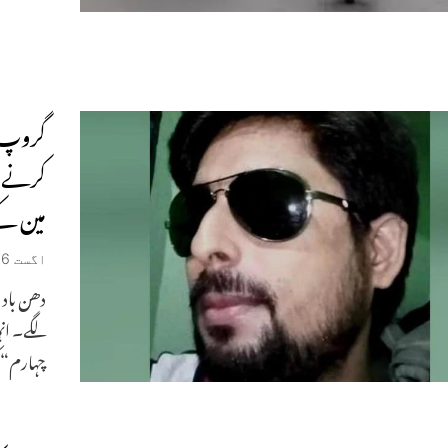
گروپ ڈ
کرنے و
مین ک
اگست 26, 2019
دھن باد 
لگے۔ انہ
چہارم“ 