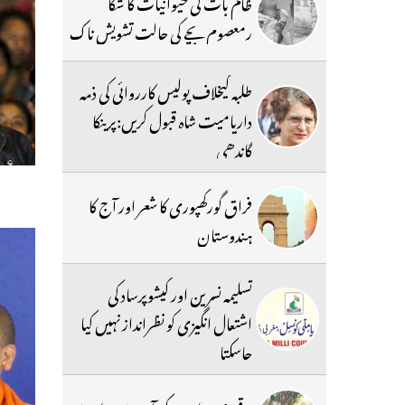
ظالم بات کی حیوانیات کا شکا
رمعصوم بچے کی حالت تشویش ناک
طلبہ کیخلاف پولیس کارروائی کی ذمہ
داریامیت شاہ قبول کریں:پرینکا
گاندھی
فراق گورکھپوری کا شعر اور آج کا
ہندوستان
تسلیمہ نسرین اور کیشوپرساد کی
اشتعال انگیزی کو نظرانداز نہیں کیا
جاسکتا