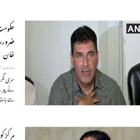
حکومت 
ضرورت 
خان
ستمبر 10, 2019
نے پیر ک
سے بات
مر کز 