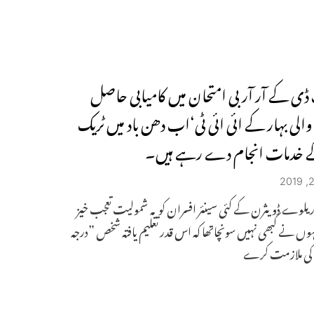
ی کے آر آر بی امتحان میں کامیابی حاصل
الی بہار کے ائی ائی ٹی‘اب دھن باد میں ٹریک
ے خدمات انجام دے رہے ہیں۔
ریلوے ڈویثرن کے کئی سینئر افسران کو یہ شمولیت تعجب خیز
وں نے کبھی نہیں سونچاتھا کہ اس قدر تعلیم یافتہ شخص ”درجہ
کی ملازمت کرے