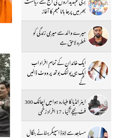
برقی عہدیداروں کی آج سے ریاست
بھر میں پرجا باٹا مہم کا آغاز
میرے والد سے میری زندگی کو
خطرہ لاحق ہے
ایک خاندان کے تمام افراد اب
ایک ہی پولنگ بوتھ پر ووٹ ڈالیں
گے
ایئر انڈیا کا طیارہ ہوا میں اچانک 300
فٹ نیچے آگیا ، 17 افراد زخمی
مساجد سے لاؤڈ اسپیکر ہٹانے بنگال