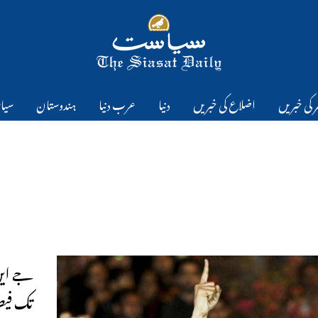
 کی خبریں
اضلاع کی خبریں
دنیا
عرب دنیا
ہندوستان
سیا
جے این
تک فیص