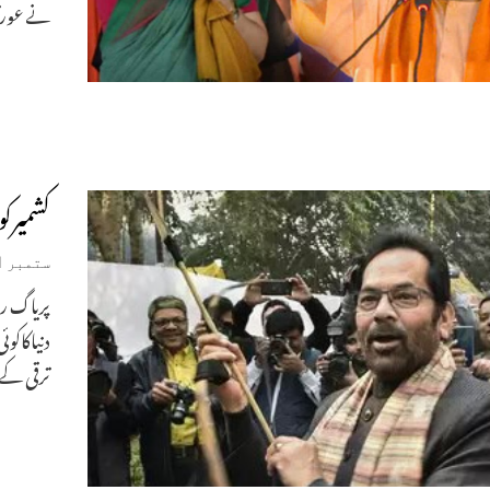
نے عورت
کشمیرک
ستمبر 11, 2019
پریاگ ر
دنیاکاکو
ترقی کے 