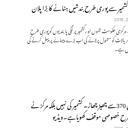
شمیر سے پوری طرح بندشیں ہٹانے کا بڑا پلان
۔ مرکزی حکومت جموں او رکشمیر پر لگی پابندیوں کو پوری طرح
 یالات کو معمول پرلانے کی اب بڑے پیمانے پر پہل کرنے کی
یں ہے۔
ارٹیکل 370سے چھیڑ چھاڑ۔ کشمیر کی نہیں بلکہ مرکز نے
ح خصوصی موقف کھویاہے۔ویڈیو