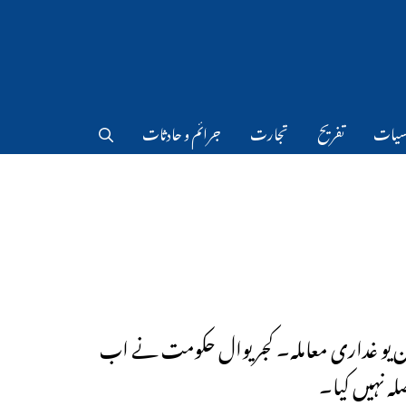
سیات
تفریح
تجارت
جرائم و حادثات
 یو غداری معاملہ۔ کجریوال حکومت نے اب
لہ نہیں کیا۔