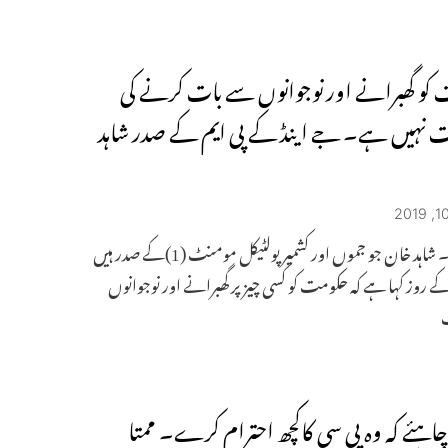
کو گھبرانے اور نوجوانوں سے بات کرنے کی
نہیں ہے۔ جے اینڈ کے پی ایم کے صدر شاہد
سری نگر۔ شاہد خان جو جموں اور کشمیر پولٹیکل مومنٹ (1)کے صدر ہیں
ے روز کہا ہے کہ حکومت کو کسی چیز پر گھبرانے اور نوجوانوں
کوچاہئے کہ وہ پی سی کاکچھ احترام کرے۔ ممتا