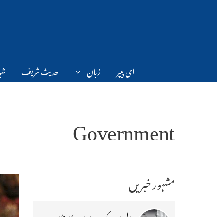
Ski
t
conten
ای پیپر
زبان
حدیث شریف
شہر
Government
مشہور خبریں