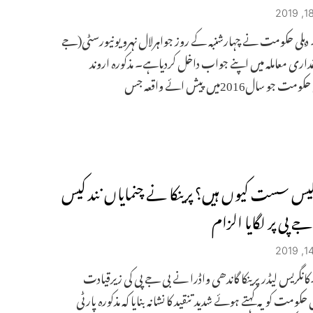
۔ دہلی حکومت نے چہارشنبہ کے روز جواہرلال نہرو یونیورسٹی(جے
غداری معاملہ میں اپنے جواب داخل کردیاہے۔ مذکورہ اروند
و سال2016میں پیش ائے واقعہ جس
ولیس سست کیوں ہیں؟ پرینکا نے چنمایاں نند کیس
جے پی پر لگایا الزام
۔کانگریس لیڈر پرینکا گاندھی واڈرا نے بی جے پی کی زیرقیادت
حکومت کو یہ کہتے ہوئے شدید تنقید کا نشانہ بنایا کہ مذکورہ پارٹی