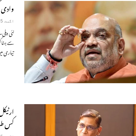
وادی ک
اگست 25, 2019
نئی دہلی
سے ہٹاکر
تیاری م
کس طر