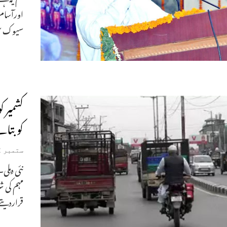
اورآسام 
سیوک س
کو بتائ
ستمبر 2, 2019
نئی دہلی
قراردیت