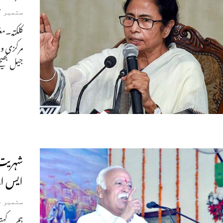
ستمبر 7, 2019
کلکتہ۔مغ
مرکزی وزی
جیل بھیج
شہریت 
ایس ای
ستمبر 4, 2019
ہم یہ کہ