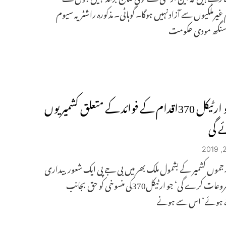
غیرملکیوں سے آزاد نہیں ہوگا۔ گوہاٹی۔ مذکورہ راشٹریہ سیوم
نگھ مودی حکومت
کشمیر کو ارٹیکل 370اقدام کے فوائد کے متعلق کشمیریوں
ے گی
۔جموں کشمیر کے بشمول ملک بھر میں بی جے پی ایک شعور بیداری
مہم کی شروعات کرے گی‘ جو ارٹیکل370کی منسوخی کو حق بجانب
ے ہوئے‘ اس سے ہونے