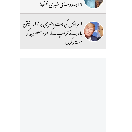
13ہندوستانی شہری محفوظ
اسرائیل کی ہٹ دھرمی برقرار، نیتن
یاہونے ٹرمپ کے غزہ منصوبہ کو
مستردکردیا