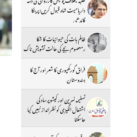
داریامیت شاہ قبول کریں:پرینکا
گاندھی
ظالم بات کی حیوانیات کا شکا
رمعصوم بچے کی حالت تشویش ناک
فراق گورکھپوری کا شعر اور آج کا
ہندوستان
تسلیمہ نسرین اور کیشوپرساد کی
اشتعال انگیزی کو نظرانداز نہیں کیا
جاسکتا