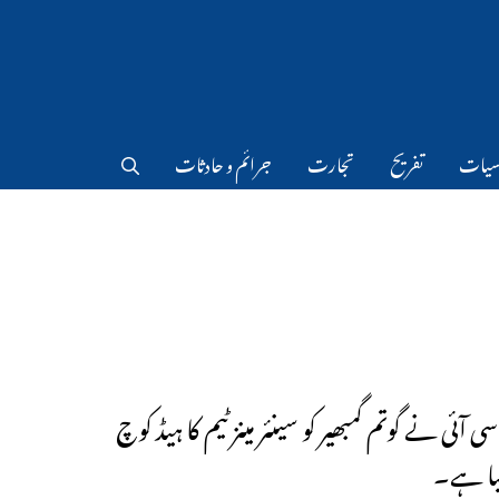
سیات
تفریح
تجارت
جرائم و حادثات
ی آئی نے گوتم گمبھیر کو سینئر مینز ٹیم کا ہیڈ کوچ
یا ہے۔