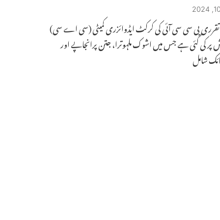
ی تقرری بی سی سی آئی کی کرکٹ ایڈوائزری کمیٹی (سی اے سی)
 پر کی گئی ہے جس میں اشوک ملہوترا، جتن پرانجاپے اور
ائک شامل