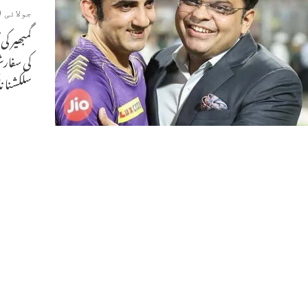
جولائی 10, 2024
گمبھیر ک
کی سفارش
سلکشنا ن