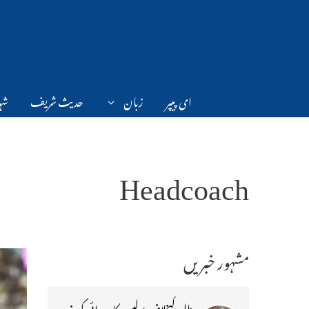
Ski
t
conten
ای پیپر
زبان
حدیث شریف
شہر
Headcoach
مشہور خبریں
طلبہ کیخلاف پولیس کارروائی کی ذمہ