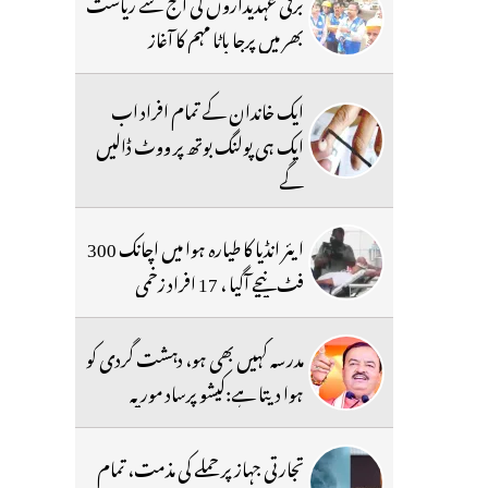
برقی عہدیداروں کی آج سے ریاست
بھر میں پرجا باٹا مہم کا آغاز
ایک خاندان کے تمام افراد اب
ایک ہی پولنگ بوتھ پر ووٹ ڈالیں
گے
ایئر انڈیا کا طیارہ ہوا میں اچانک 300
فٹ نیچے آگیا ، 17 افراد زخمی
مدرسہ کہیں بھی ہو، دہشت گردی کو
ہوا دیتا ہے:کیشو پرساد موریہ
تجارتی جہاز پر حملے کی مذمت، تمام