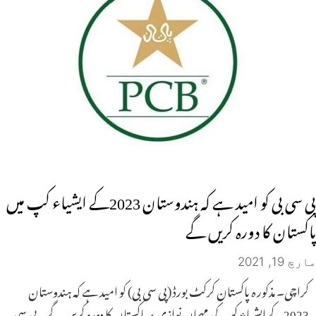
پی سی بی کو امید ہے کہ ہندوستان 2023کے ایشیاء کپ میں
پاکستان کا دورہ کریں گے
مارچ 19, 2021
کراچی۔ مذکور ہ پاکستان کرکٹ بورڈ (پی سی بی) کو امید ہے کہ ہندوستان
2023کے ایشیاء کپ کی مہمان نوازی پر پاکستان کا دورہ کریں گے۔ پی سی