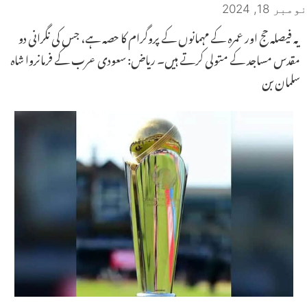
نومبر 18, 2024
یہ فیصلہ حج اور عمرہ کے مہمانوں کے پروگرام کا حصہ ہے، جس کی نگرانی دو
مقدس مساجد کے متولی کرتے ہیں۔ ریاض: سعودی عرب کے فرمانروا شاہ
سلمان بن