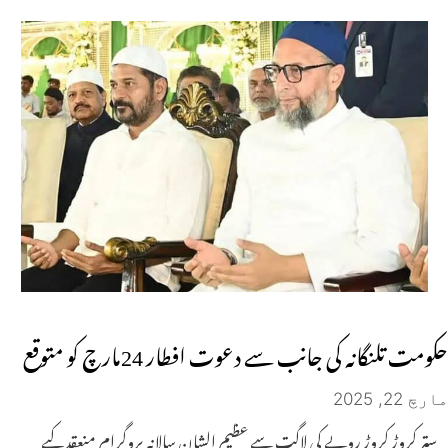
حکومت تلنگانہ کی جانب سے دعوت افطار 24مارچ کو متوقع
مارچ 22, 2025
ستر کروڑ کروڑ روپے کی لاگت سے عظیم الشان سالانہ پروگرام منعقد کیے