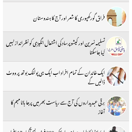
فراق گورکھپوری کا شعر اور آج کا ہندوستان
تسلیمہ نسرین اور کیشوپرساد کی اشتعال انگیزی کو نظرانداز نہیں
کیا جاسکتا
ایک خاندان کے تمام افراد اب ایک ہی پولنگ بوتھ پر ووٹ
ڈالیں گے
برقی عہدیداروں کی آج سے ریاست بھر میں پرجا باٹا مہم کا
آغاز
ایئر انڈیا کا طیارہ ہوا میں اچانک 300 فٹ نیچے آگیا ، 17 افراد