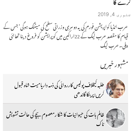
کرے گا
جنوری 4, 2019
عرب انڈیا کواپریشن فورم کی یہ دوسری وزراتی سطح کی میٹنگ ہوگی‘ جس کے
قیام کا مقصد عرب لیگ کے 22اراکین میں کوپرایشن کو فروغ دینا تھا نئی
دہلی۔عرب لیگ
مشہور خبریں
طلبہ کیخلاف پولیس کارروائی کی ذمہ داریامیت شاہ قبول
کریں:پرینکا گاندھی
ظالم بات کی حیوانیات کا شکا رمعصوم بچے کی حالت تشویش
ناک