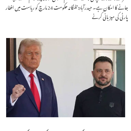
جانے کا امکان ہے۔ حیدرآباد: تلنگانہ حکومت 24 مارچ کو ریاست میں افطار
پارٹی کی میزبانی کرنے