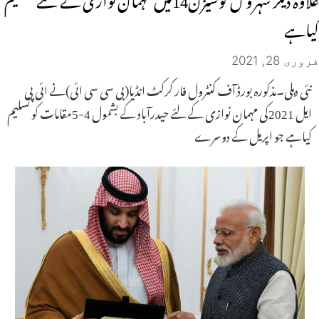
کیاہے
فروری 28, 2021
نئی دہلی۔مذکورہ بورڈ آف کنٹرول فار کرکٹ انڈیا(بی سی سی ائی)نے ائی پی
ایل 2021کی مہمان نوازی کے لئے حیدرآباد کے بشمول 4-5مقامات کو تسلیم
کیاہے جو اپریل کے دوسرے