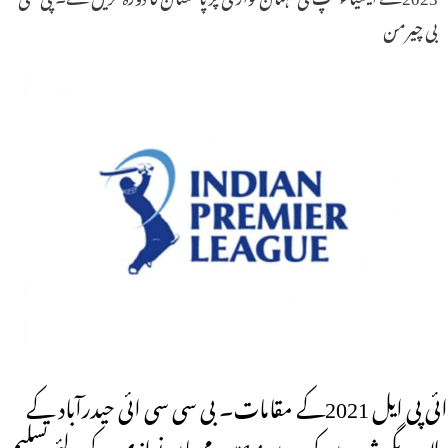
بی چیرمن
ائی پی ایل 2021کے مقامات۔ بی سی سی ائی حیدرآباد کے
علاوہ دیگر شہرو ں کوسیزن14میں مہمان نوازی کے لئے تسلیم