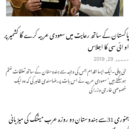
پاکستان کے ساتھ رعایت میں سعودی عربیہ کرے گا کشمیر پر
او ائی سی کا اجلاس
دسمبر 29, 2019
نئی دہلی۔ایک ایسا اقدام جس کی وجہہ سے ہندوستان کے ساتھ تعلقات ختم
ہوسکتے ہیں‘ سعودی عربیہ نے اس بات پررضامندی ظاہر کی کہ وہ ایک
خصوصی خارجی وزرا کی
جنوری 31سے ہندوستان دو روزہ عرب میٹنگ کی میزبانی