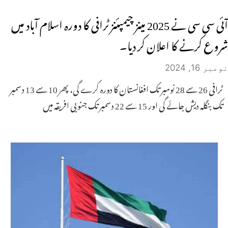
آئی سی سی نے 2025 مینز چیمپئنز ٹرافی کا دورہ اسلام آباد میں
شروع کرنے کا اعلان کر دیا۔
نومبر 16, 2024
ٹرافی 26 سے 28 نومبر تک افغانستان کا دورہ کرے گی، پھر 10 سے 13 دسمبر
تک بنگلہ دیش جائے گی اور 15 سے 22 دسمبر تک جنوبی افریقہ میں