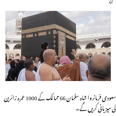
سعودی فرمانروا شاہ سلمان 66 ممالک کے 1000 عمرہ زائرین
کی میزبانی کریں گے۔