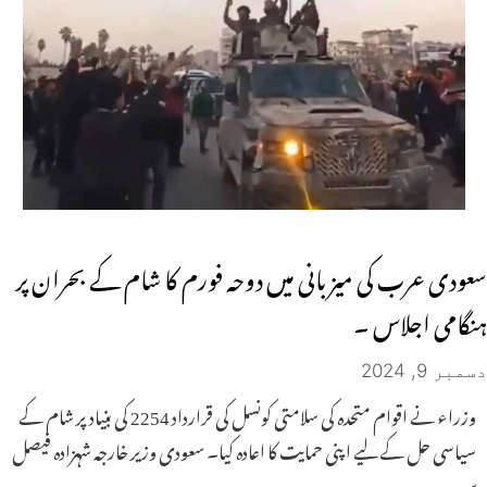
سعودی عرب کی میزبانی میں دوحہ فورم کا شام کے بحران پر
ہنگامی اجلاس ۔
دسمبر 9, 2024
وزراء نے اقوام متحدہ کی سلامتی کونسل کی قرارداد 2254 کی بنیاد پر شام کے
سیاسی حل کے لیے اپنی حمایت کا اعادہ کیا۔ سعودی وزیر خارجہ شہزادہ فیصل
بن