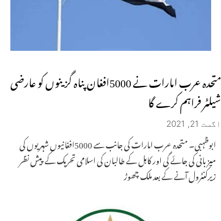
متحدہ عرب امارات نے 5000افغان پناہ گزینوں کو عارضی
شیلٹر فراہم کرے گا
اگست 21, 2021
ابوظہبی۔ متحدہ عرب امارات کی جانب سے 5000افغانیوں شہریوں کی
میزبانی کی جائے گی اور کابل کے طالبان کی اسلامی تحریک کے پیش نظر
زیرکنٹرول آنے کے بعد ملک چھوڑ