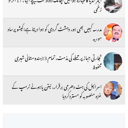
زخمی
مدرسہ کہیں بھی ہو، دہشت گردی کو ہوا دیتا ہے:کیشو پرساد
موریہ
تجارتی جہاز پر حملے کی مذمت، تمام 13ہندوستانی شہری
محفوظ
اسرائیل کی ہٹ دھرمی برقرار، نیتن یاہونے ٹرمپ کے
غزہ منصوبہ کو مستردکردیا