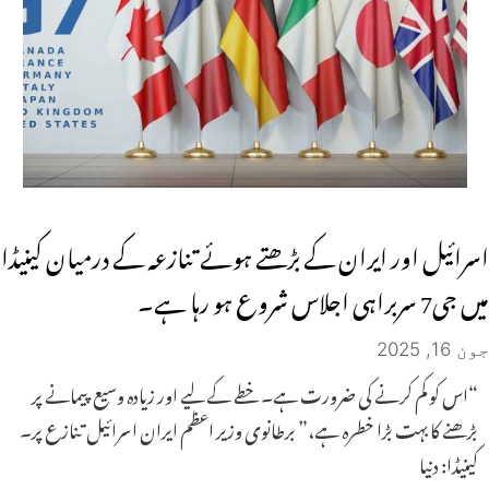
اسرائیل اور ایران کے بڑھتے ہوئے تنازعہ کے درمیان کینیڈا
میں جی7 سربراہی اجلاس شروع ہو رہا ہے۔
جون 16, 2025
“اس کو کم کرنے کی ضرورت ہے۔ خطے کے لیے اور زیادہ وسیع پیمانے پر
بڑھنے کا بہت بڑا خطرہ ہے،” برطانوی وزیر اعظم ایران اسرائیل تنازع پر۔
کینیڈا: دنیا