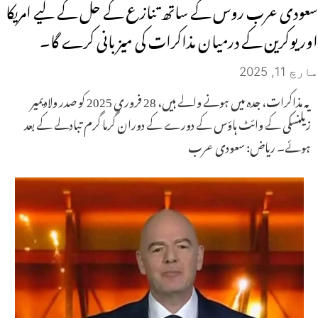
سعودی عرب روس کے ساتھ تنازع کے حل کے لیے امریکا
اور یوکرین کے درمیان مذاکرات کی میزبانی کرے گا۔
مارچ 11, 2025
یہ مذاکرات، جدہ میں ہونے والے ہیں، 28 فروری 2025 کو صدر ولادیمیر
زیلنسکی کے وائٹ ہاؤس کے دورے کے دوران گرما گرم تبادلے کے بعد
ہوئے۔ ریاض: سعودی عرب