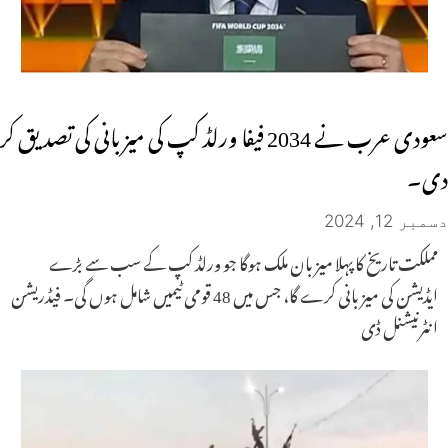
سعودی عرب نے 2034 فیفا ورلڈ کپ کی میزبانی کی تصدیق کر
دی۔
دسمبر 12, 2024
مملکت تاریخ کا پہلا میزبان ملک ہوگا جو ورلڈ کپ کے سب سے بڑے
ایڈیشن کی میزبانی کرے گا، جس میں 48 قومی ٹیمیں شامل ہوں گی۔ فیڈریشن
انٹرنیشنل ڈی