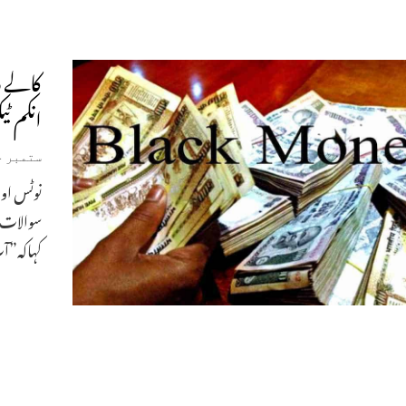
کالے د
انکم ٹ
ستمبر 14, 2019
نوٹس اور
سوالات 
کہاکہ”آ