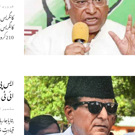
فروری 16, 2024
کانگریس 
210کروڑ روپئے کے انکم ٹیکس ڈیمانڈ پر منجمدکردیاگیاہے۔ نئی
ایس پی
ائی ٹی
ستمبر 13, 2023
بتایاجار
قیادت خا