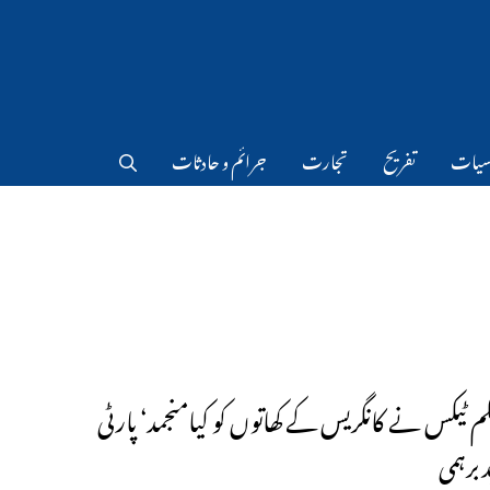
سیات
تفریح
تجارت
جرائم و حادثات
نکم ٹیکس نے کانگریس کے کھاتوں کو کیامنجمد‘ پارٹی
 برہمی