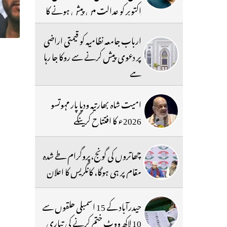
اکتوبر کو عدالت میں پیش ہونے کا
حکم
ارباب جامعہ نظامیہ کو قیمتی اراضی
پر دعوی پیش کرنے سے روکا جا رہا
ہے
امیت شاہ بھارتیہ ودیا پار مہوتسو
2026ء کا افتتاح کرینگے
چھاتروں کی گونج،پروگرام طے شدہ
مقام پر ہی ہوگا، کانگریس کا اعلان
حیدرآباد کے 15 اسمبلی حلقوں سے
10 لاکھ ووٹ ختم کرنے کی تیاری