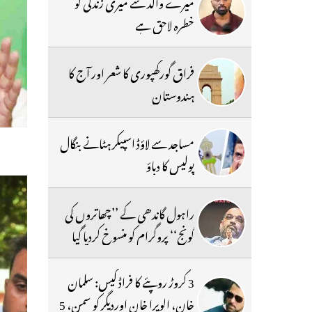
میرے والد سے میری زندگی کو
خطرہ لاحق ہے
فراق گورکھپوری کا شعر اور آج کا
ہندوستان
مساجد سے لاؤڈ اسپیکر ہٹانے بنگال
پولیس کا دباؤ
راہول گاندھی کے ’’چھاتروں کی
گونج‘‘ پروگرام کو منسوخ کردیا گیا
3 کروڑ روپئے کا فراڈ کیس: سلمان
خان، الویرا خان اوردیگر کو سمن، 5