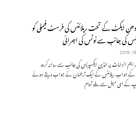
ھن ایکٹ کے تحت ریلائنس کی فرسٹ فیملی کو
یکس کی جانب سے نوٹس کی اجرائی
 اہم الزامات پر انڈین ایکسپریس کی جانب سے روانہ کردہ
کے جواب ریلائنس کے ایک ترجمان نے جواب دیتے ہوئے
پ کے ای میل سے ملے تمام