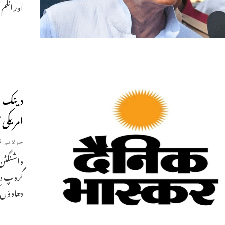
اور انکم
دینک ب
امریکی
جولائی 23, 2021
واشنگٹن۔
گروپ دین
دھاوؤں 