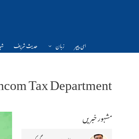
Ski
t
conten
ای پیپر
زبان
حدیث شریف
شہر
ncom Tax Department
مشہور خبریں