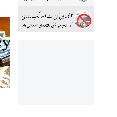
تلنگانہ میں آج سے آٹو، کیب ، لاری
اور ایپ پر مبنی ڈیلیوری سرویس بند