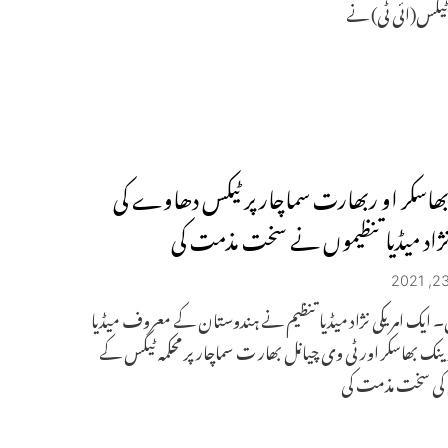
 ٹیکس(ائی ٹی) نے
ھاسکر او ربھارت سماچار پر ٹیکس دھاوے کی
 نژاد میڈیا تنظیموں نے سخت مذمت کی
 ایک امریکی نژاد میڈیا تنظیم نے ہندوستان کے معروف میڈیا
ک بھاسکر اور ٹی وی چیانل بھار ت سماچار پر محکمہ ٹیکس کے
کی سخت مذمت کی