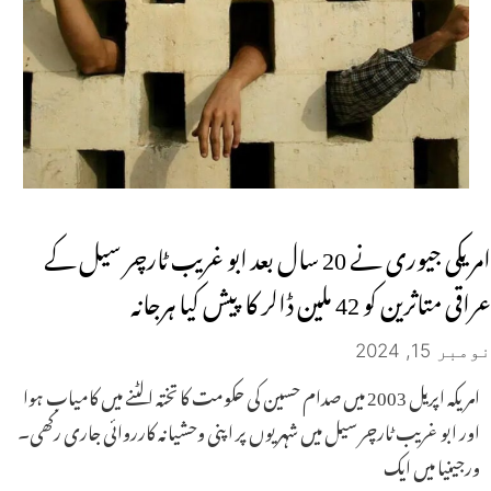
امریکی جیوری نے 20 سال بعد ابو غریب ٹارچر سیل کے
عراقی متاثرین کو 42 ملین ڈالر کا پیش کیا ہرجانہ
نومبر 15, 2024
امریکہ اپریل 2003 میں صدام حسین کی حکومت کا تختہ الٹنے میں کامیاب ہوا
اور ابو غریب ٹارچر سیل میں شہریوں پر اپنی وحشیانہ کارروائی جاری رکھی۔
ورجینیا میں ایک