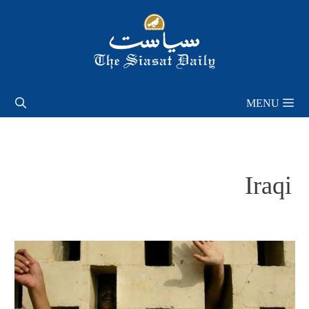
Skip
to
content
MENU
Iraqi