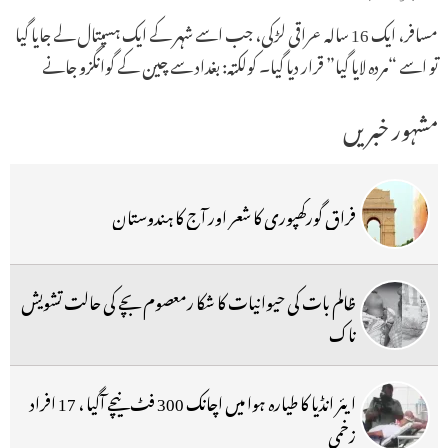
مسافر، ایک 16 سالہ عراقی لڑکی، جب اسے شہر کے ایک ہسپتال لے جایا گیا
تو اسے “مردہ لایا گیا” قرار دیا گیا۔ کولکتہ: بغداد سے چین کے گوانگزو جانے
مشہور خبریں
فراق گورکھپوری کا شعر اور آج کا ہندوستان
ظالم بات کی حیوانیات کا شکا رمعصوم بچے کی حالت تشویش
ناک
ایئر انڈیا کا طیارہ ہوا میں اچانک 300 فٹ نیچے آگیا ، 17 افراد
زخمی