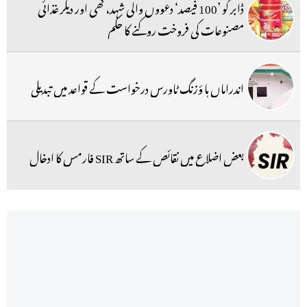
ڈابر کو ’100 فیصد‘ دعووں والی شہد، گھی اور دیگر غذائی
مصنوعات کی فروخت روکنے کا حکم
اندراماں ہا ؤزنگ ٹاورس درخواست کے قواعد میں تبدیلی
بعض اضلاع میں نقائص کے ساتھ SIR فارمس کا ادخال