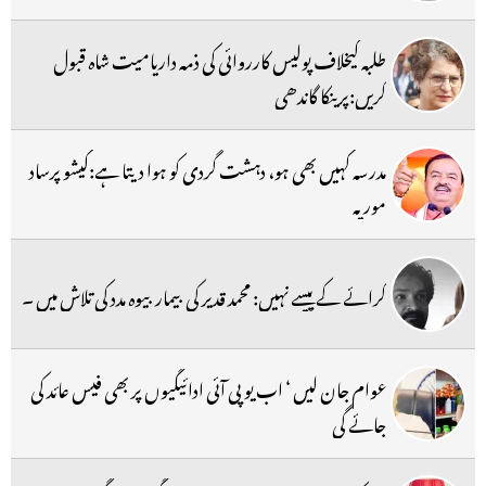
طلبہ کیخلاف پولیس کارروائی کی ذمہ داریامیت شاہ قبول
کریں:پرینکا گاندھی
مدرسہ کہیں بھی ہو، دہشت گردی کو ہوا دیتا ہے:کیشو پرساد
موریہ
کرائے کے پیسے نہیں: محمد قدیر کی بیمار بیوہ مدد کی تلاش میں ۔
عوام جان لیں ‘ اب یو پی آئی ادائیگیوں پر بھی فیس عائد کی
جائے گی