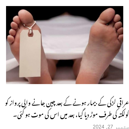
عراقی لڑکی کے بیمار ہونے کے بعد چین جانے والی پرواز کو
کولکتہ کی طرف موڑ دیا گیا، بعد میں اس کی موت ہو گئی۔
ستمبر 27, 2024