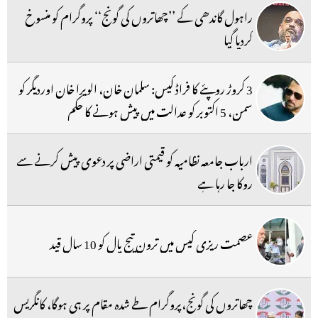
راہول گاندھی کے ’’چھاتروں کی گونج‘‘ پروگرام کو منسوخ
کردیا گیا
3 کروڑ روپئے کا فراڈ کیس: سلمان خان، الویرا خان اوردیگر کو
سمن، 5 اکتوبر کو عدالت میں پیش ہونے کا حکم
ارباب جامعہ نظامیہ کو قیمتی اراضی پر دعوی پیش کرنے سے
روکا جا رہا ہے
عصمت ریزی کیس میں ترون تیج پال کو 10 سال قید
چھاتروں کی گونج،پروگرام طے شدہ مقام پر ہی ہوگا، کانگریس