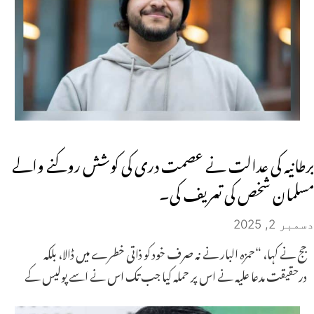
برطانیہ کی عدالت نے عصمت دری کی کوشش روکنے والے
مسلمان شخص کی تعریف کی۔
دسمبر 2, 2025
جج نے کہا، “حمزہ البار نے نہ صرف خود کو ذاتی خطرے میں ڈالا، بلکہ
درحقیقت مدعا علیہ نے اس پر حملہ کیا جب تک اس نے اسے پولیس کے