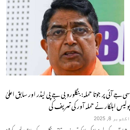
سی جے آئی پر جوتا حملہ: بنگلورو بی جے پی لیڈر اور سابق اعلیٰ
پولیس اہلکار نے حملہ آور کی تعریف کی
اکتوبر 8, 2025
حملہ آور کے لیے بھاسکر راؤ کی تعریف پر تنقید بنگلورو کے سابق پولیس کمشنر