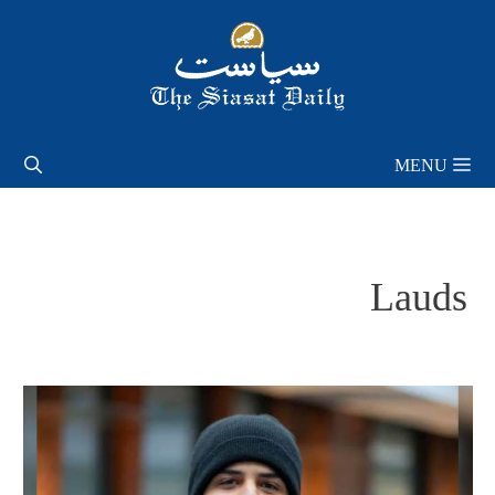
Skip
to
content
MENU
Lauds