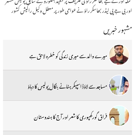
اور بی جے پی لیڈر بھاسکر راؤ نے عوامی طور پر معطل وکیل راکیش کشور
مشہور خبریں
میرے والد سے میری زندگی کو خطرہ لاحق ہے
مساجد سے لاؤڈ اسپیکر ہٹانے بنگال پولیس کا دباؤ
فراق گورکھپوری کا شعر اور آج کا ہندوستان