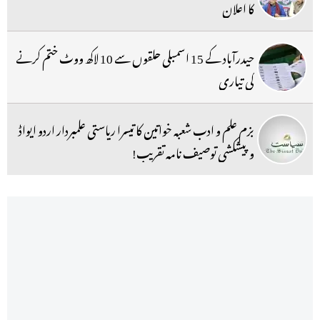
کا اعلان
حیدرآباد کے 15 اسمبلی حلقوں سے 10 لاکھ ووٹ ختم کرنے
کی تیاری
بزم علم و ادب شعبہ خواتین کا تیسرا ریاستی علمبردار اردو ایواڈ
و پیشکشی توصیف نامہ تقریب!