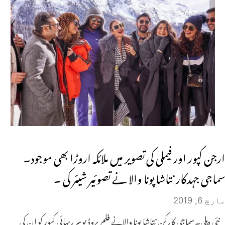
ارجن کپور اور فیملی کی تصویر میں ملائکہ اروڑا بھی موجود۔
سماجی جہدکار نتاشا پونا والا نے تصوئیر شیئر کی ۔
مارچ 6, 2019
نئی دہلی۔سماجی کارکن نتاشا پونا والانے فلم پروڈیوسر ریہائی کپور کو ان کی