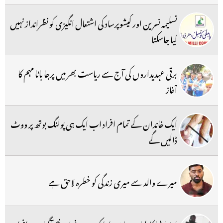
تسلیمہ نسرین اور کیشوپرساد کی اشتعال انگیزی کو نظرانداز نہیں
کیا جاسکتا
برقی عہدیداروں کی آج سے ریاست بھر میں پرجا باٹا مہم کا
آغاز
ایک خاندان کے تمام افراد اب ایک ہی پولنگ بوتھ پر ووٹ
ڈالیں گے
میرے والد سے میری زندگی کو خطرہ لاحق ہے