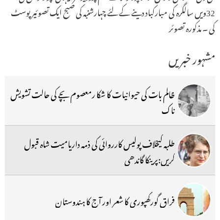
32ویں سالگرہ کی مبارکباد دینے کے لئے چہارشنبہ کی صبح ایک تصوئیر پوسٹ
کی ۔ مذکورہ تصوئر
مشہور خبریں
ظالم بات کی حیوانیات کا شکا رمعصوم بچے کی حالت تشویش
ناک
طلبہ کیخلاف پولیس کارروائی کی ذمہ داریامیت شاہ قبول
کریں:پرینکا گاندھی
فراق گورکھپوری کا شعر اور آج کا ہندوستان