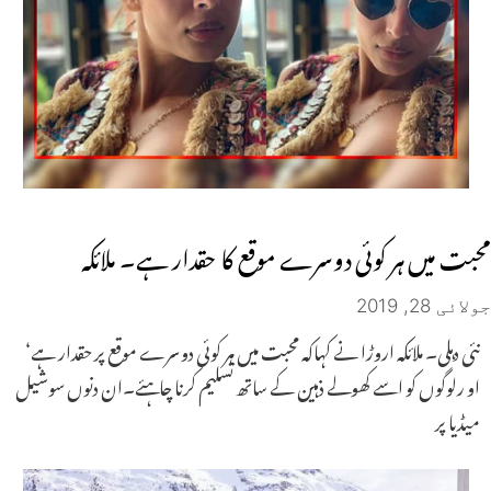
محبت میں ہر کوئی دوسرے موقع کا حقدار ہے۔ ملائکہ
جولائی 28, 2019
نئی دہلی۔ ملائکہ اروڑا نے کہاکہ محبت میں ہر کوئی دوسرے موقع پر حقدار ہے‘
او رلوگوں کو اسے کھولے ذہین کے ساتھ تسلیم کرنا چاہئے۔ان دنوں سوشیل
میڈیا پر