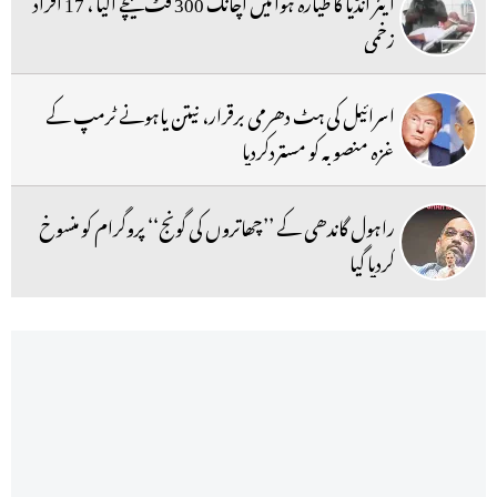
ایئر انڈیا کا طیارہ ہوا میں اچانک 300 فٹ نیچے آگیا ، 17 افراد
زخمی
اسرائیل کی ہٹ دھرمی برقرار، نیتن یاہونے ٹرمپ کے
غزہ منصوبہ کو مستردکردیا
راہول گاندھی کے ’’چھاتروں کی گونج‘‘ پروگرام کو منسوخ
کردیا گیا