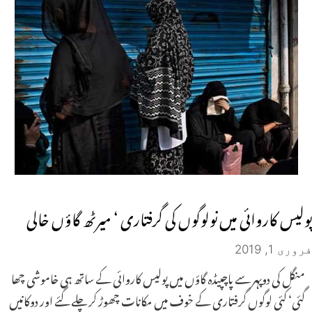
پولیس کاروائی میں نولوگوں کی گرفتاری ‘ میرٹھ گاؤں خالی
فروری 1, 2019
منگل کی دوپہر سے پاچپیڈہ گاؤں میں پولیس کاروائی کے ساتھ ہی خاموشی چھا
گئی‘ کئی لوگوں گرفتاری کے خوف میں مکانات چھوڑ کر چلے گئے اور دوکانیں