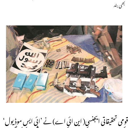
بھی بند
قومی تحقیقاتی ایجنسی( این ائی اے) نے ’ائی ایس موڈیول‘