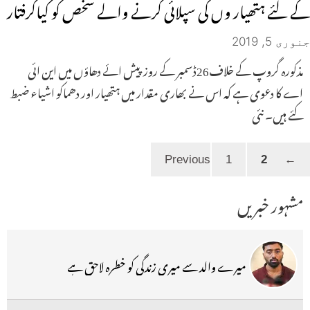
کے لئے ہتھیار وں کی سپلائی کرنے والے شخص کو کیاگرفتار
جنوری 5, 2019
مذکورہ گروپ کے خلاف26ڈسمبر کے روز پیش ائے دھاؤں میں این ائی
اے کا دعوی ہے کہ اس نے بھاری مقدار میں ہتھیار اور دھماکو اشیاء ضبط
کئے ہیں۔ نئی
Page
Page
1
2
Previous
←
مشہور خبریں
میرے والد سے میری زندگی کو خطرہ لاحق ہے