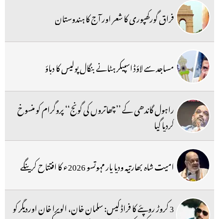
فراق گورکھپوری کا شعر اور آج کا ہندوستان
مساجد سے لاؤڈ اسپیکر ہٹانے بنگال پولیس کا دباؤ
راہول گاندھی کے ’’چھاتروں کی گونج‘‘ پروگرام کو منسوخ
کردیا گیا
امیت شاہ بھارتیہ ودیا پار مہوتسو 2026ء کا افتتاح کرینگے
3 کروڑ روپئے کا فراڈ کیس: سلمان خان، الویرا خان اوردیگر کو