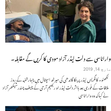
واراناسی سے دلت لیڈر آزاد مودی کا کریں گے مقابلہ۔
مارچ 14, 2019
لکھنو۔ کانگریس لیڈر پرینکا گاندھی کی میرٹھ اسپتال میں چہارشنبہ کے روز
ملاقات کے فوری بعد بااثر دلت لیڈر او ربھیم آرمی کے چیف چندرشیکھر آزاد
نے کہاکہ وہ واراناسی