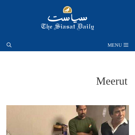
Skip
to
content
MENU
Meerut