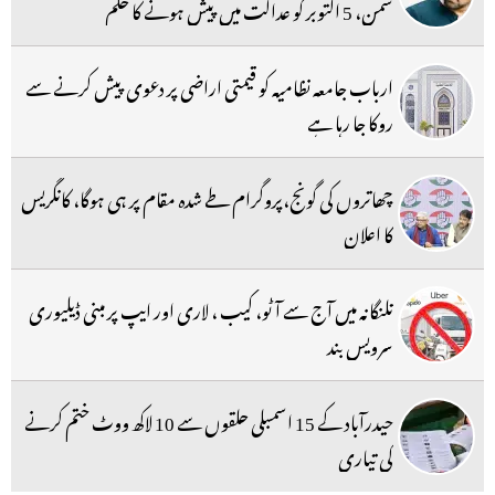
سمن، 5 اکتوبر کو عدالت میں پیش ہونے کا حکم
ارباب جامعہ نظامیہ کو قیمتی اراضی پر دعوی پیش کرنے سے
روکا جا رہا ہے
چھاتروں کی گونج،پروگرام طے شدہ مقام پر ہی ہوگا، کانگریس
کا اعلان
تلنگانہ میں آج سے آٹو، کیب ، لاری اور ایپ پر مبنی ڈیلیوری
سرویس بند
حیدرآباد کے 15 اسمبلی حلقوں سے 10 لاکھ ووٹ ختم کرنے
کی تیاری