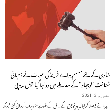
شادی کے لئے مسلم بوائے فرینڈ کی عورت نے چھپائی
شناخت‘ لوجہاد“ کے معاملے میں دولہا گیا جیل۔یوپی
جنوری 3, 2021
پریا نے فیصلہ کرلیاکہ وہ توفیق کے راہل کے طور پر متعارف کروائی گئی کیونکہ