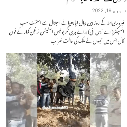
فروری 19, 2022
فبروری14کے روز دین دیال اپادھیائے اسپتال سے اسٹنٹ سب
انسپکٹر(اے ایس ائی) برالے ہری نگر پولیس اسٹیشن نرنجن کمار کے فون
کال جس میں انہوں نے ملک کی حالت خراب