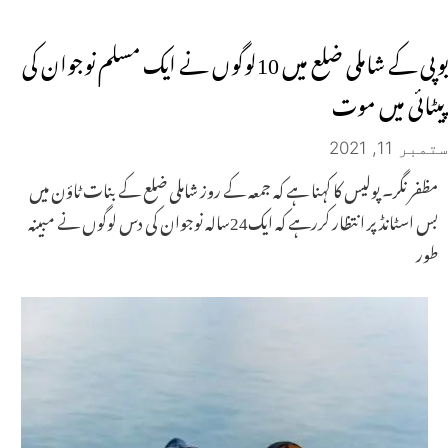
یوپی کے شاملی ضلع میں 10لوگوں نے ایک مسلم نوجوان کی
پیٹائی میں موت
ستمبر 11, 2021
مظفر نگر۔ پولیس کا کہنا ہے کہ جمعہ کے روز شاملی ضلع کے بنات ٹاؤن میں
بس اسٹانڈ پر انتظار کررہے کہ ایک24سالہ نوجوان کی دس لوگوں نے مبینہ
طور