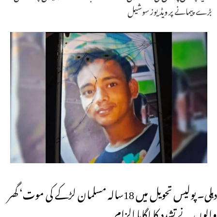
بڑے پیمانے پر ویڈیوز سوشیل
دہلی۔ پولیس تحویل میں 18سالہ مسلمان لڑکے کی موت‘ گھر
والوں نے تشدد کا لگایا الزام