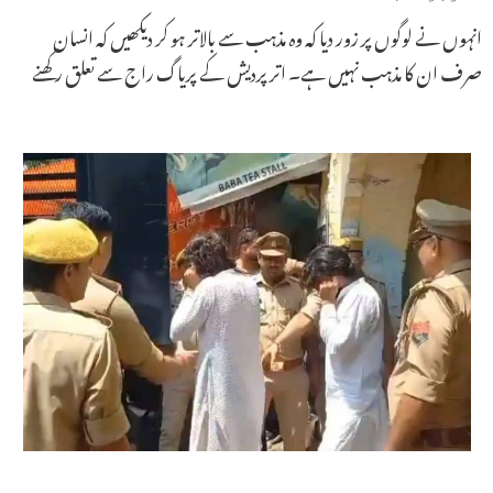
انہوں نے لوگوں پر زور دیا کہ وہ مذہب سے بالاتر ہو کر دیکھیں کہ انسان
صرف ان کا مذہب نہیں ہے۔ اتر پردیش کے پریاگ راج سے تعلق رکھنے