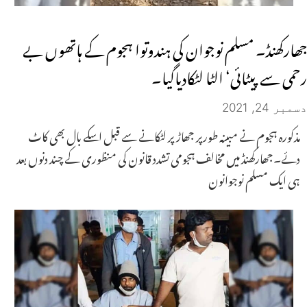
جھارکھنڈ۔ مسلم نوجوان کی ہندوتوا ہجوم کے ہاتھوں بے
رحمی سے پیٹائی‘ الٹا لٹکادیاگیا۔
دسمبر 24, 2021
مذکورہ ہجوم نے مبینہ طورپر جھاڑ پر لٹکانے سے قبل اسکے بال بھی کاٹ
دئے۔جھارکھنڈ میں مخالف ہجومی تشدد قانون کی منظوری کے چند دنوں بعد
ہی ایک مسلم نوجوانون