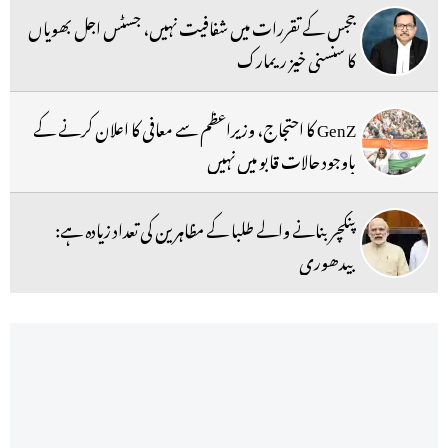
ججس کے تقررات میں شفافیت نہیں، جسٹس اجل بھویاں
کا سنسنی خیز ریمارک
GenZ کا احتجاج، وزیراعظم سے معافی کا اعلان کرنے کے
باوجود حالات قابو میں نہیں
پنکچر بنانے والے طلبا کے مظاہرین کی تعداد زیادہ ہے:
بیدھوری