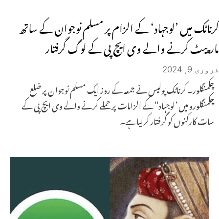
کرناٹک میں ’لوجہاد‘ کے الزام پر مسلم نوجوان کے ساتھ
مارپیٹ کرنے والے وی ایچ پی کے لوگ گرفتار
فروری 9, 2024
چکمنگلور۔ کرناٹک پولیس نے جمعہ کے روز ایک مسلم نوجوان پر ضلع
چکمنگلورو میں ’لوجہاد“ کے الزامات پر حملے کرنے والے وی ایچ پی کے
سات کارکنوں کو گرفتار کرلیاہے۔