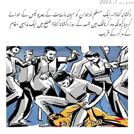
جنوری 7, 2023
دکشانہ کناڈا۔ایک مسلم نوجوان کو مبینہ مارپیٹ کے بعد پولیس کے حوالے
کردیاکیونکہ وہ کرناٹک میں جمعہ کے روز دکشانا کناڈا ضلع میں ایک مذہبی مقام
کے مرکز کے قریب