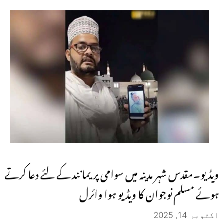
ویڈیو۔مقدس شہر مدینہ میں سوامی پریمانند کے لئے دعا کرتے
ہوئے مسلم نوجوان کا ویڈیو ہوا وائرل
اکتوبر 14, 2025