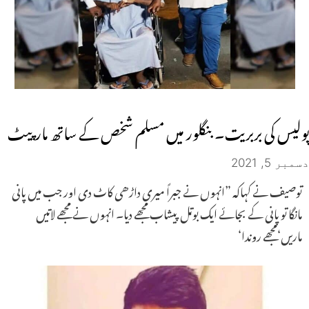
پولیس کی بربریت۔ بنگلور میں مسلم شخص کے ساتھ مارپیٹ
دسمبر 5, 2021
توصیف نے کہاکہ ”انہوں نے جبراً میری داڑھی کاٹ دی اور جب میں پانی
مانگا تو پانی کے بجائے ایک بوتل پیشاب مجھے دیا۔ انہوں نے مجھے لاتیں
ماریں‘مجھے روندا‘