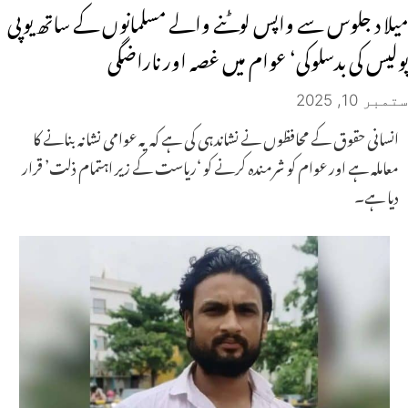
میلا د جلوس سے واپس لوٹنے والے مسلمانوں کے ساتھ یوپی
پولیس کی بدسلوکی‘ عوام میں غصہ اور ناراضگی
ستمبر 10, 2025
انسانی حقوق کے محافظوں نے نشاندہی کی ہے کہ یہ عوامی نشانہ بنانے کا
معاملہ ہے اور عوام کو شرمندہ کرنے کو ‘ریاست کے زیر اہتمام ذلت’ قرار
دیا ہے۔