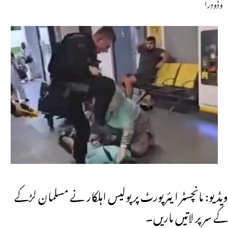
وڈودرا
ویڈیو: مانچسٹر ایئرپورٹ پر پولیس اہلکار نے مسلمان لڑکے
کے سر پر لاتیں ماریں۔