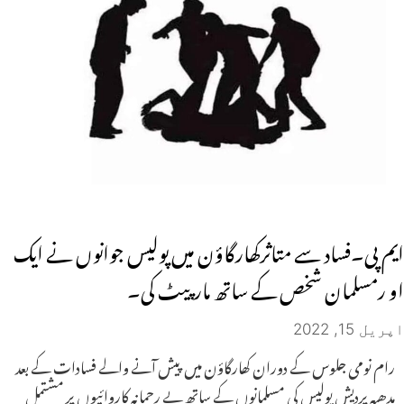
ایم پی۔فساد سے متاثرکھارگاؤن میں پولیس جوانوں نے ایک
او رمسلمان شخص کے ساتھ مارپیٹ کی۔
اپریل 15, 2022
رام نومی جلوس کے دوران کھارگاؤن میں پیش آنے والے فسادات کے بعد
مدھیہ پردیش پولیس کی مسلمانوں کے ساتھ بے رحمانہ کاروائیوں پر مشتمل