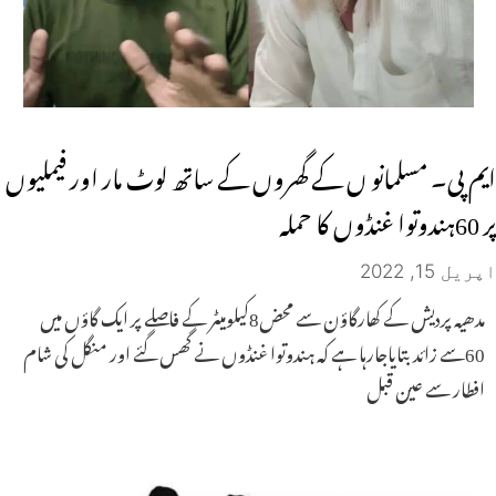
ایم پی۔ مسلمانو ں کے گھروں کے ساتھ لوٹ مار اور فیملیوں
پر 60ہندوتوا غنڈوں کا حملہ
اپریل 15, 2022
مدھیہ پردیش کے کھارگاؤن سے محض8کیلومیٹر کے فاصلے پر ایک گاؤں میں
60سے زائد بتایاجارہا ہے کہ ہندوتوا غنڈوں نے گھس گئے اور منگل کی شام
افطار سے عین قبل