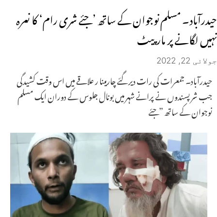
حیدرآباد۔ مسلم نوجوان کے ساتھ ’جئے شری رام‘ کا نعرہ
نہیں لگانے پر مارپیٹ
جولائی 22, 2022
حیدرآباد۔ جمعرات کی رات دیر گئے چارمینا ر علاقے میں اس وقت کشیدگی
جب شر پسندوں نے پرانے شہر میں بونال جلوس کے دوران ایک مسلم
نوجوان کے ساتھ ”جئے