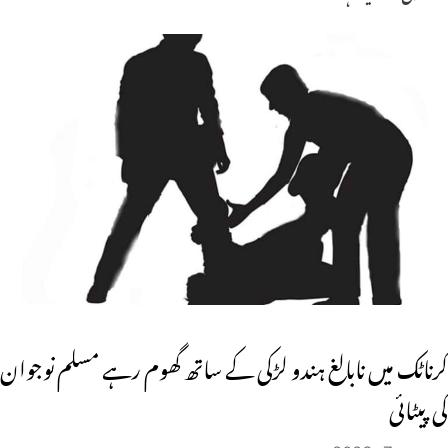
کرناٹک میں نابالغ ہندو لڑکی کے ساتھ گھوم رہے مسلم نوجوان
کی پیٹائی