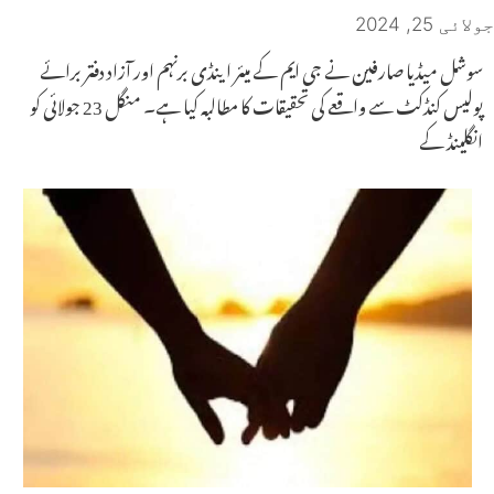
جولائی 25, 2024
سوشل میڈیا صارفین نے جی ایم کے میئر اینڈی برنہم اور آزاد دفتر برائے
پولیس کنڈکٹ سے واقعے کی تحقیقات کا مطالبہ کیا ہے۔ منگل 23 جولائی کو
انگلینڈ کے