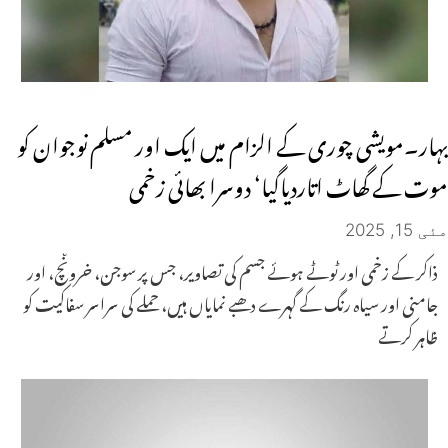
بہار۔مویشی چوری کے الزام میں ایک اور مسلم نوجوان کو
موت کے گھاٹ اتاردیاگیا‘ دوسرا بھائی زخمی
مئی 15, 2025
ذاکر کے زخمی اور ٹوٹے ہوئے جسم کی تصاویر، جس پر سوجن، خروںچ، اور
جامنی اور سیاہ رنگ کے گہرے دھبے نمایاں ہیں، حملے کی سراسر سفاکیت کو
ظاہر کرتے