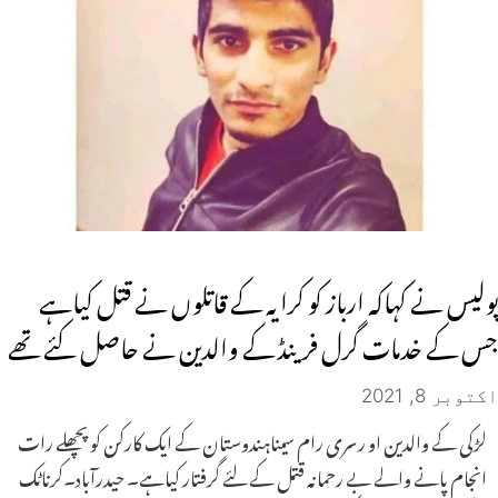
پولیس نے کہاکہ ارباز کو کرایہ کے قاتلوں نے قتل کیاہے
جس کے خدمات گرل فرینڈ کے والدین نے حاصل کئے تھے
اکتوبر 8, 2021
لڑکی کے والدین او رسری رام سیناہندوستان کے ایک کارکن کو پچھلے رات
انجام پانے والے بے رحمانہ قتل کے لئے گرفتار کیاہے۔ حیدرآباد۔کرناٹک