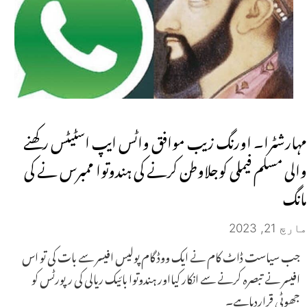
مہارشٹرا۔ اورنگ زیب موافق واٹس ایپ اسٹیٹس رکھنے
والی مسلم فیملی کوجلاوطن کرنے کی ہندوتوا ممبرس نے کی
مانگ
مارچ 21, 2023
جب سیاست ڈاٹ کام نے ایک ووڈ گام پولیس افیسر سے بات کی تو اس
افیسر نے تبصرہ کرنے سے انکار کیااور ہندوتوا بائیک ریالی کی رپورٹس کو
جھوٹی قراردیاہے۔