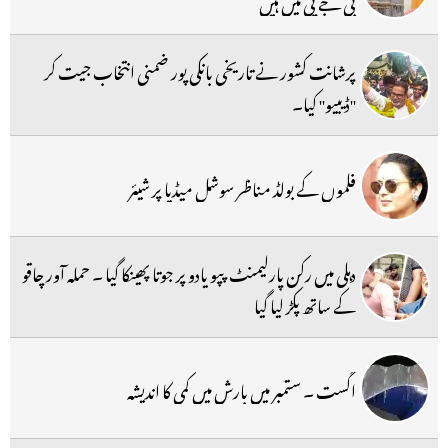
بی جے پی میں ہیں
پرشانت کشور نے تاریخی بانکی پور ضمنی انتخاب جیت کر
''ڈیبیو'' کیا۔
فلموں کے بولڈ مناظر سوشل میڈیا پر شیئر
دہلی میں رکن پارلیمنٹ پپو یادو پر جوتا پھینکا گیا ۔ حملہ آور چاقو
کے ساتھ پکڑ لیا گیا
اگست ۔ ستمبر میں بارش میں کمی کا اندیشہ