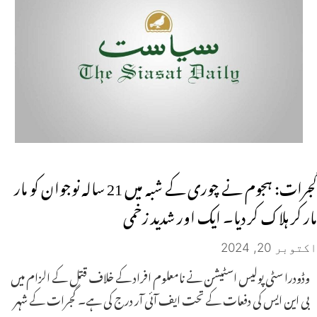
گجرات: ہجوم نے چوری کے شبہ میں 21 سالہ نوجوان کو مار
مار کر ہلاک کر دیا۔ ایک اور شدید زخمی
اکتوبر 20, 2024
وڈودرا سٹی پولیس اسٹیشن نے نامعلوم افراد کے خلاف قتل کے الزام میں
بی این ایس کی دفعات کے تحت ایف آئی آر درج کی ہے۔ گجرات کے شہر