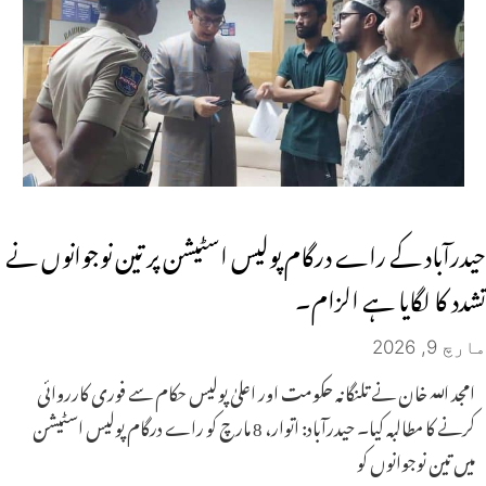
حیدرآباد کے راے درگام پولیس اسٹیشن پر تین نوجوانوں نے
تشدد کا لگایا ہے الزام۔
مارچ 9, 2026
امجد اللہ خان نے تلنگانہ حکومت اور اعلیٰ پولیس حکام سے فوری کارروائی
کرنے کا مطالبہ کیا۔ حیدرآباد: اتوار، 8 مارچ کو راے درگام پولیس اسٹیشن
میں تین نوجوانوں کو