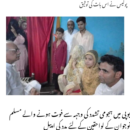
پولیس نے اس بات کی توثیق
یوپی میں ہجومی تشدد کی وجہہ سے فوت ہونے والے مسلم
نوجوان کے لواحقین کے لئے مدد کی اپیل