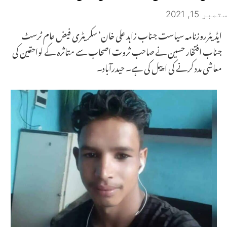
ستمبر 15, 2021
ایڈیٹرروزنامہ سیاست جناب زاہد علی خان‘ سکریٹری فیض عام ٹرسٹ
جناب افتخار حسین نے صاحب ثروت اصحاب سے متاثرہ کے لواحقین کی
معاشی مدد کرنے کی اپیل کی ہے۔ حیدرآباد۔