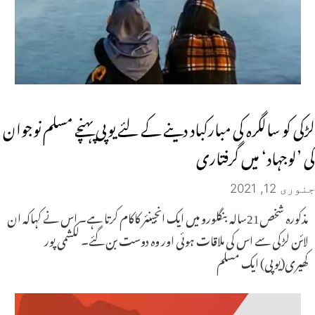
لڑکی کو سالگرہ کی مبارکباد دینے کے لئے یوپی پہنچے مسلم نوجوان
کی ’لوجہاد‘ میں گرفتاری
جنوری 12, 2021
مذکورہ شخص21سالہ بنگلورو میں ایک انجینئر کاکام کرتا ہے۔ اس نے کہاکہ ان
لائن لڑکی سے اس کی ملاقات ہوئی اور وہ دوست بن گئے۔ لکشمی پور
کھیری(یوپی) ایک مسلم