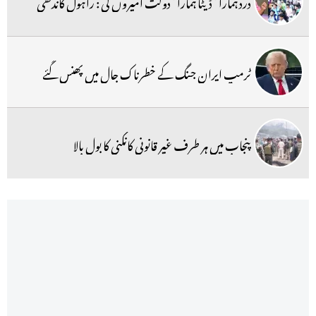
درد ہمارا ‘ ڈیٹا ہمارا ‘ دولت امیروں کی : راہول گاندھی
ٹرمپ ایران جنگ کے خطرناک جال میں پھنس گئے
پنجاب میں ہر طرف غیر قانونی کانکنی کا بول بالا