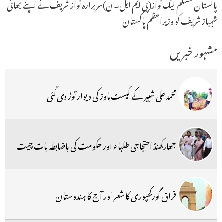
پاکستان مسلم لیگ نواز(پی ایم ایل۔ ن)سربرارہ نواز شریف نے اپنے بھائی
شہباز شریف کو وزیراعظم پاکستان
مشہور خبریں
محمد علی شبیر کے گیسٹ ہاوز کی دیوار توڑ دی گئی
جھارکھنڈ احتجاجی طلباء اور حکومت کی باضابطہ بات چیت
فراق گورکھپوری کا شعر اور آج کا ہندوستان