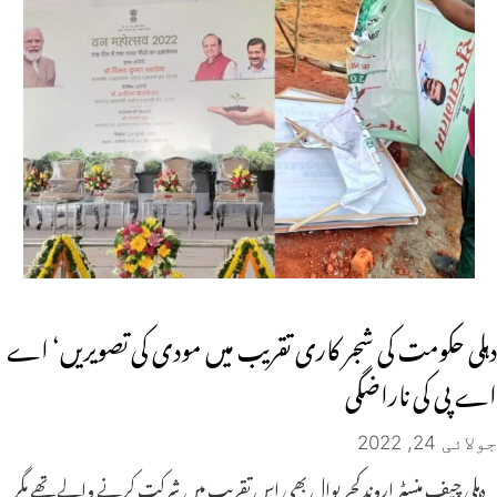
دہلی حکومت کی شجر کاری تقریب میں مودی کی تصویریں‘ اے
اے پی کی ناراضگی
جولائی 24, 2022
دہلی چیف منسٹر اروندکجریوال بھی اس تقریب میں شرکت کرنے والے تھے مگر