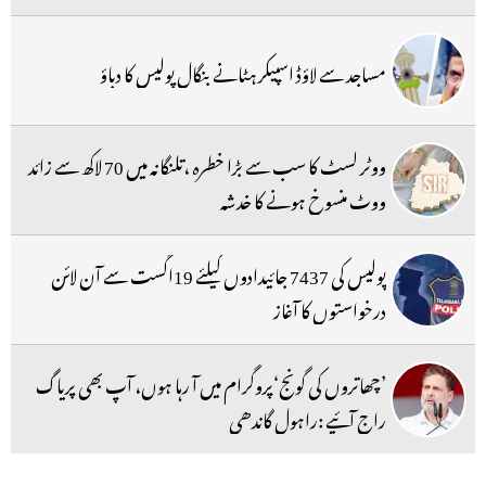
مساجد سے لاؤڈ اسپیکر ہٹانے بنگال پولیس کا دباؤ
ووٹر لسٹ کا سب سے بڑا خطرہ ،تلنگانہ میں 70 لاکھ سے زائد
ووٹ منسوخ ہونے کا خدشہ
پولیس کی 7437 جائیدادوں کیلئے 19اگست سے آن لائن
درخواستوں کا آغاز
’چھاتروں کی گونج‘پروگرام میں آ رہا ہوں، آپ بھی پریاگ
راج آئیے :راہول گاندھی