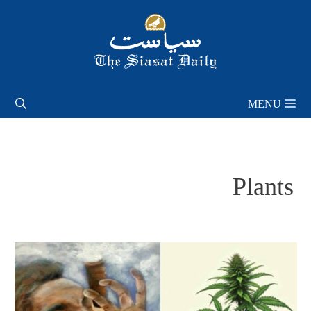
Skip
to
content
MENU
Plants