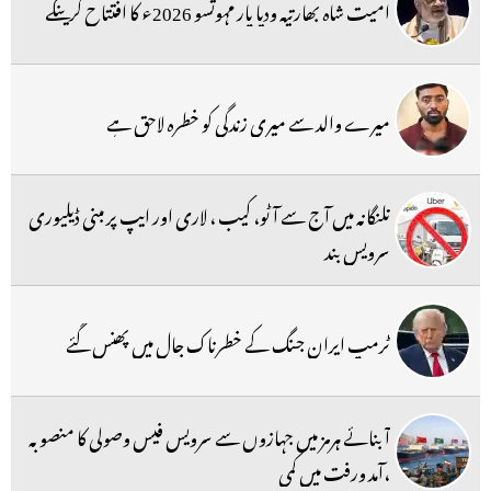
امیت شاہ بھارتیہ ودیا پار مہوتسو 2026ء کا افتتاح کرینگے
میرے والد سے میری زندگی کو خطرہ لاحق ہے
تلنگانہ میں آج سے آٹو، کیب ، لاری اور ایپ پر مبنی ڈیلیوری
سرویس بند
ٹرمپ ایران جنگ کے خطرناک جال میں پھنس گئے
آبنائے ہرمز میں جہازوں سے سرویس فیس وصولی کا منصوبہ
،آمد ورفت میں کمی