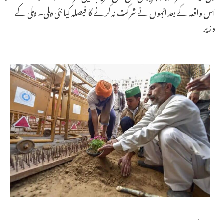
اس واقعہ کے بعد انہوں نے شرکت نہ کرنے کا فیصلہ کیا نئی دہلی۔ دہلی کے
وزیر