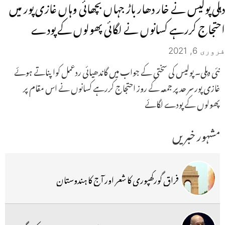
دہلی پولیس نے خار دھار باڑ جہاں بچھائی وہاں غازی پور میں
احتجاج کررہے کسانوں نے لگائی پھولوں کے پودے
فروری 6, 2021
نئی دہلی۔ پولیس کی سختی کے جواب میں گاندھیائی ردعمل کواپناتے ہوئے
غازی پورسر حد پر جمعہ کے روز احتجاج کررہے کسانوں نے اس مقام پر
پھولوں کے پودے لگائے
مشہور خبریں
فراق گورکھپوری کا شعر اور آج کا ہندوستان