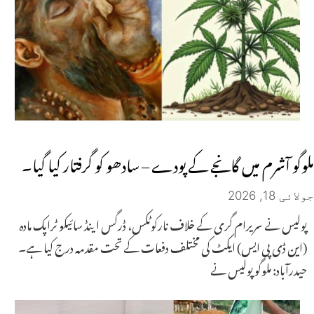
ملوگو آشرم میں گانجے کے پودے – سادھو کو گرفتار کیا گیا۔
جولائی 18, 2026
پولیس نے سریرام گری کے خلاف نارکوٹکس، ڈرگس اینڈ سائیکو ٹراپک مادہ
(این ڈی پی ایس) ایکٹ کی مختلف دفعات کے تحت مقدمہ درج کیا ہے۔
حیدرآباد: ملوگو پولیس نے