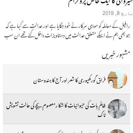
مارچ 8, 2019
رافیل کے معاملہ کو مودی سرکار نے خود جگایا ہے اور عدالت سے کہا ہے کہ
جو بھی ہم نے اسکے متعلق عدالت میں دستاویزات داخل کئے تھے ان سب
مشہور خبریں
فراق گورکھپوری کا شعر اور آج کا ہندوستان
ظالم بات کی حیوانیات کا شکا رمعصوم بچے کی حالت تشویش
ناک