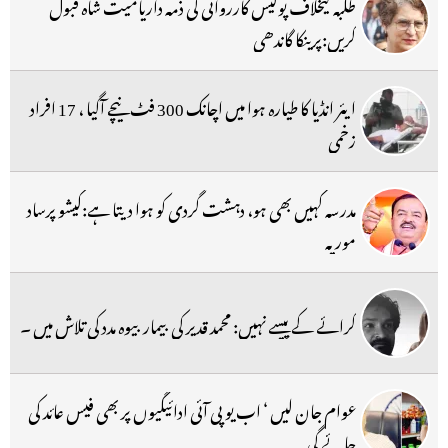
طلبہ کیخلاف پولیس کارروائی کی ذمہ داریامیت شاہ قبول
کریں:پرینکا گاندھی
ایئر انڈیا کا طیارہ ہوا میں اچانک 300 فٹ نیچے آگیا ، 17 افراد
زخمی
مدرسہ کہیں بھی ہو، دہشت گردی کو ہوا دیتا ہے:کیشو پرساد
موریہ
کرائے کے پیسے نہیں: محمد قدیر کی بیمار بیوہ مدد کی تلاش میں ۔
عوام جان لیں ‘ اب یو پی آئی ادائیگیوں پر بھی فیس عائد کی
جائے گی