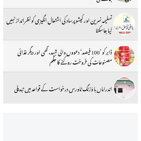
تسلیمہ نسرین اور کیشوپرساد کی اشتعال انگیزی کو نظرانداز نہیں
کیا جاسکتا
ڈابر کو ’100 فیصد‘ دعووں والی شہد، گھی اور دیگر غذائی
مصنوعات کی فروخت روکنے کا حکم
اندراماں ہا ؤزنگ ٹاورس درخواست کے قواعد میں تبدیلی