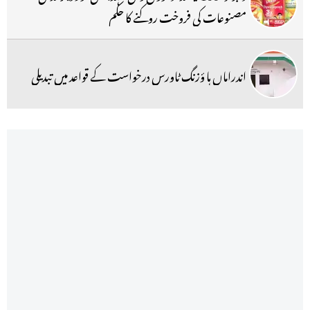
مصنوعات کی فروخت روکنے کا حکم
اندراماں ہا ؤزنگ ٹاورس درخواست کے قواعد میں تبدیلی