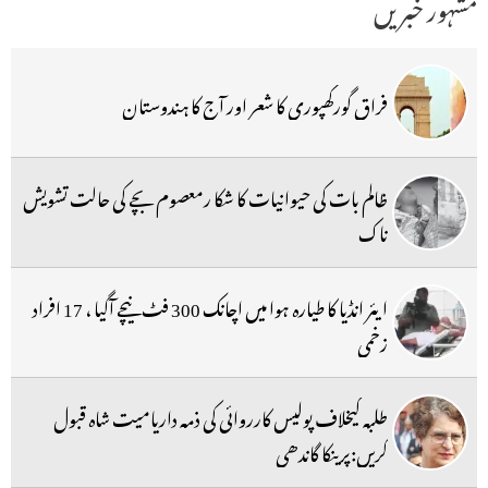
مشہور خبریں
فراق گورکھپوری کا شعر اور آج کا ہندوستان
ظالم بات کی حیوانیات کا شکا رمعصوم بچے کی حالت تشویش
ناک
ایئر انڈیا کا طیارہ ہوا میں اچانک 300 فٹ نیچے آگیا ، 17 افراد
زخمی
طلبہ کیخلاف پولیس کارروائی کی ذمہ داریامیت شاہ قبول
کریں:پرینکا گاندھی