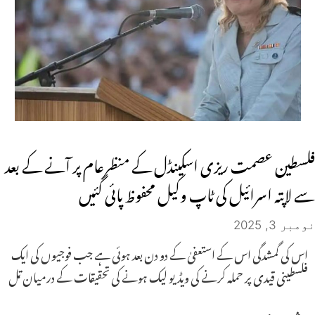
فلسطین عصمت ریزی اسکینڈل کے منظرعام پر آنے کے بعد
سے لاپتہ اسرائیل کی ٹاپ وکیل محفوظ پائی گئیں
نومبر 3, 2025
اس کی گمشدگی اس کے استعفیٰ کے دو دن بعد ہوئی ہے جب فوجیوں کی ایک
فلسطینی قیدی پر حملہ کرنے کی ویڈیو لیک ہونے کی تحقیقات کے درمیان تل