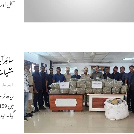
آئل اور م
منشیات
اپریل 25, 2026
گیا۔ حیدر