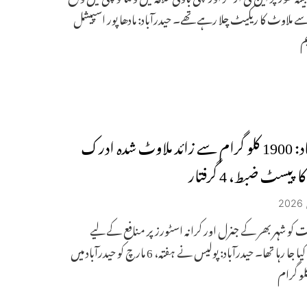
 ملاوٹ کا ریکیٹ چلا رہے تھے۔ حیدرآباد: مادھا پور اسپیشل
یم
حیدرآباد: 1900 کلو گرام سے زائد ملاوٹ شدہ ادرک
پیسٹ ضبط، 4 گرفتار
کو شہر بھر کے جنرل اور کرانہ اسٹورز پر منافع کے لیے
فروخت کیا جا رہا تھا۔ حیدرآباد: پولیس نے ہفتہ، 6 مارچ کو حیدرآباد میں