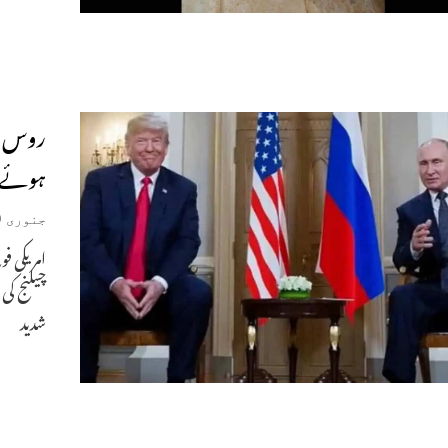
روس نے
ہوئے ت
جنوری 9, 2026
امریکی ف
چیلنج کی 
شدید