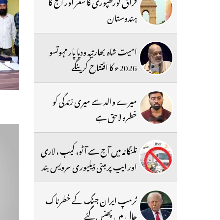
فراق گورکھپوری کا شعر اور آج کا
ہندوستان
امیت شاہ بھارتیہ ودیا پار مہوتسو
2026ء کا افتتاح کرینگے
میرے والد سے میری زندگی کو
خطرہ لاحق ہے
تلنگانہ میں آج سے آٹو، کیب ، لاری
اور ایپ پر مبنی ڈیلیوری سرویس بند
ٹرمپ ایران جنگ کے خطرناک
جال میں پھنس گئے