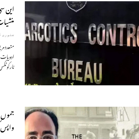
منشیات ضبط کیں
جنوری 8, 2026
متعدد مر
ادویات ا
نارکوٹکس
جموں و
واپس ک