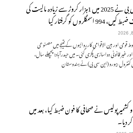
این سی بی نے 2025 میں 1ہزار کروڑ سے زیادہ مالیت کی
، 994 اسمگلروں کو گرفتار کیا
بوط قومی اور بین الاقوامی کارروائیوں کے نتیجے میں مصنوعی
ور غیر قانونی دواسازی پکڑی گئی۔ میں حیدرآباد: پچھلے سال،
 کنٹرول بیورو (این سی بی) نے ہندوستان
 کشمیر پولیس نے صحافی کا فون ضبط کیا، بعد میں
ر دیا۔