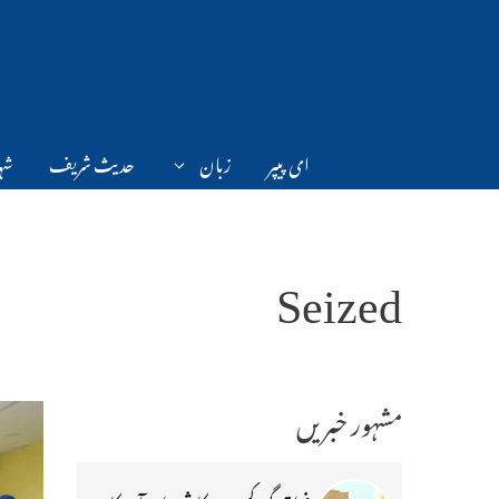
Ski
t
conten
ای پیپر
زبان
حدیث شریف
شہر
Seized
مشہور خبریں