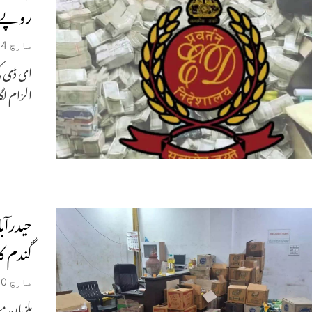
روپے 
مارچ 14, 2026
ای ڈی کی
الزام لگا
گندم کا
مارچ 10, 2026
ملزمان مب