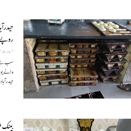
روپے ک
اپریل 9, 2026
سب سے زی
حیدرآباد 