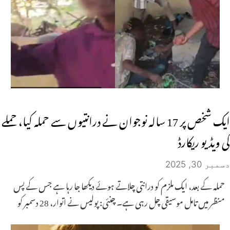
ایک شخص پر 17 سالہ نوجوان نے درانتیوں سے حملہ کیا، حملے
کی ویڈیو ریکارڈ
دسمبر 30, 2025
حملہ کے بعد، ایک ملزم کو درانتی چلاتے ہوئے دیکھا جا رہا ہے جس کے پس
منظر میں تامل موسیقی چل رہی ہے۔ چنئی: پولیس نے اتوار، 28 دسمبر کو