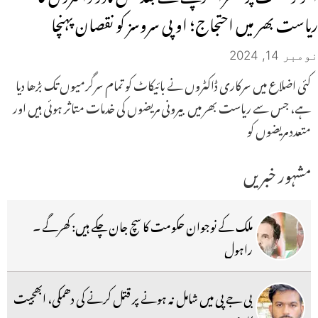
ریاست بھر میں احتجاج؛ او پی سروسز کو نقصان پہنچا
نومبر 14, 2024
کئی اضلاع میں سرکاری ڈاکٹروں نے بائیکاٹ کو تمام سرگرمیوں تک بڑھا دیا
ہے، جس سے ریاست بھر میں بیرونی مریضوں کی خدمات متاثر ہوئی ہیں اور
متعدد مریضوں کو
مشہور خبریں
ملک کے نوجوان حکومت کا سچ جان چکے ہیں: کھرگے ۔
راہول
بی جے پی میں شامل نہ ہونے پر قتل کرنے کی دھمکی، ابھجیت