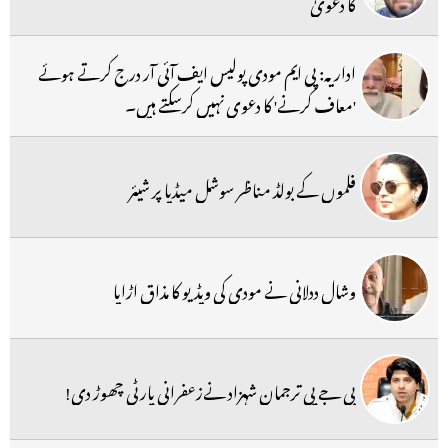
کا دعویٰ
اداریہ: پی ایم مودی پولیس ایف آئی آر درج کرتے ہوئے
'معاف کرنے' کا دعوی نہیں کرسکتے ہیں۔
فلموں کے بولڈ مناظر سوشل میڈیا پر شیئر
وشال ددلانی نے مودی کی ویڈیو کا مذاق اڑایا
بی جے پی ترجمان شہزاد نےزعفرانی پارٹی چھوڑ دی!