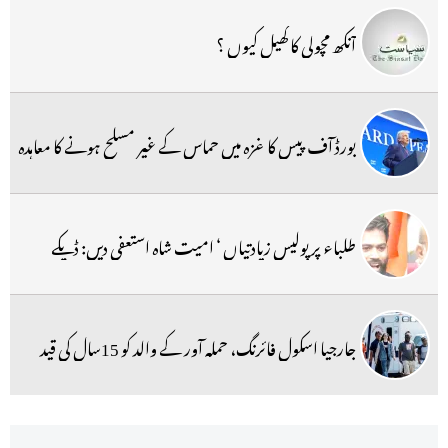
آنکھ مچولی کا کھیل کیوں ؟
بورڈ آف پیس کا غزہ میں حماس کے غیر مسلح ہونے کا معاہدہ
طلباء پر پولیس زیادتیاں ‘ امیت شاہ استعفی دیں: ڈپکے
جارجیا اسکول فائرنگ، حملہ آور کے والد کو 15سال کی قید