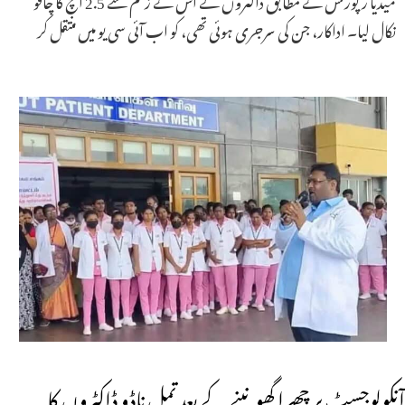
نکال لیا۔ اداکار، جن کی سرجری ہوئی تھی، کو اب آئی سی یو میں منتقل کر
آنکولوجسٹ پر چھرا گھونپنے کے بعد تمل ناڈو ڈاکٹروں کا