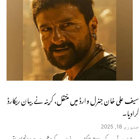
سیف علی خان جنرل وارڈ میں منتقل، کرینہ نے بیان ریکارڈ
کرادیا۔
جنوری 18, 2025
میڈیا رپورٹس کے مطابق ڈاکٹروں نے اس کے زخم سے 2.5 انچ کا چاقو