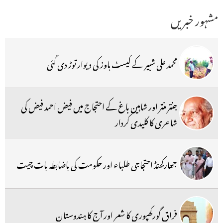
مشہور خبریں
محمد علی شبیر کے گیسٹ ہاوز کی دیوار توڑ دی گئی
جنتر منتر اور شاہین باغ کے احتجاج میں فیض احمد فیض کی
شاعری کا کلیدی کردار
جھارکھنڈ احتجاجی طلباء اور حکومت کی باضابطہ بات چیت
فراق گورکھپوری کا شعر اور آج کا ہندوستان