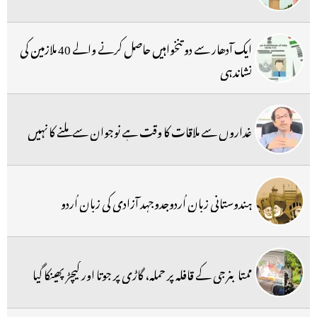
ایک آدھار سے دو تنخواہیں حاصل کرنے والے 40 ملازمین کی
نشاندہی
غداروں سے ملاقات کا وقت ہے نوجوان سے ملنے کا نہیں
ہندوستانی زبان اُردوجدوجہد آزادی کی زبان اُردو
ممتا بنرجی کے قافلہ پر حملہ، گاڑی پر جوتا اور کیچڑ پھینکا گیا