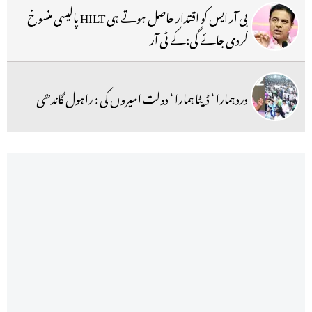
بی آر ایس کو اقتدار حاصل ہوتے ہی HILT پالیسی منسوخ
کردی جائے گی:کے ٹی آر
درد ہمارا ‘ ڈیٹا ہمارا ‘ دولت امیروں کی : راہول گاندھی