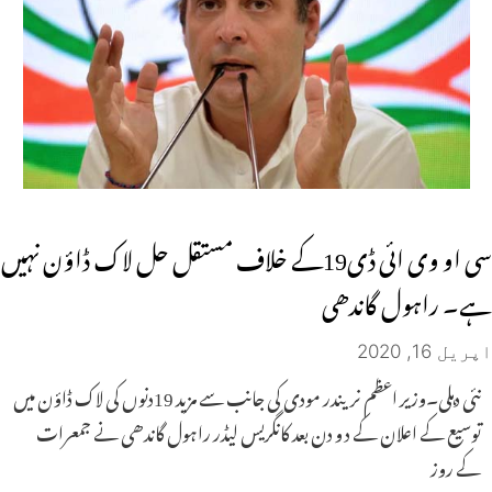
سی او وی ائی ڈی19کے خلاف مستقل حل لاک ڈاؤن نہیں
ہے۔ راہول گاندھی
اپریل 16, 2020
نئی دہلی۔وزیر اعظم نریندر مودی کی جانب سے مزید 19دنوں کی لاک ڈاؤن میں
توسیع کے اعلان کے د و دن بعد کانگریس لیڈر راہول گاندھی نے جمعرات
کے روز